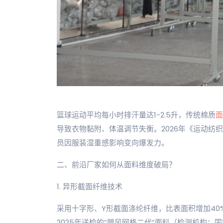
篮球运动平均每小时排汗量达1-2.5升，传统棉质
面
导致衣物黏附、体温调节失衡。2026年《运动纺织品
员因服装湿重感影响变向爆发力。
二、前沿厂家如何从面料维度破局？
1. 异形截面纤维技术
采用十字形、Y形截面涤纶纤维，比表面积增加40
2025年送检的“飓风网格二代”面料（检测机构：