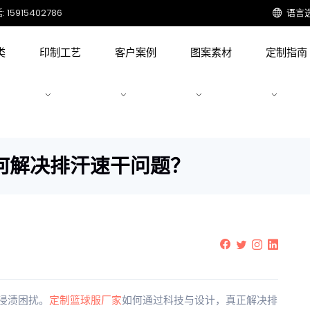
15915402786
语言
类
印制工艺
客户案例
图案素材
定制指南
何解决排汗速干问题？
浸渍困扰。
定制
篮球服
厂家
如何通过科技与设计，真正解决排