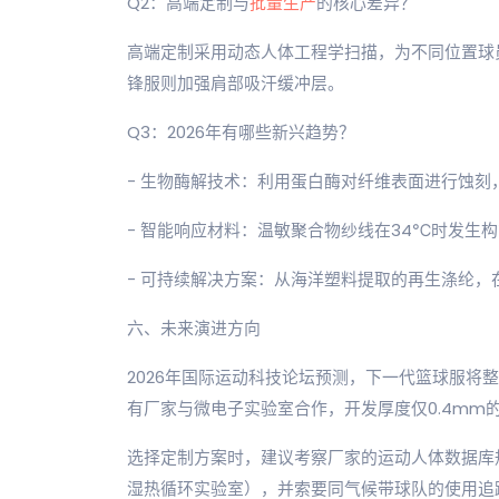
Q2：高端定制与
批量生产
的核心差异？
高端定制采用动态人体工程学扫描，为不同位置球
锋服则加强肩部吸汗缓冲层。
Q3：2026年有哪些新兴趋势？
- 生物酶解技术：利用蛋白酶对纤维表面进行蚀刻
- 智能响应材料：温敏聚合物纱线在34℃时发生
- 可持续解决方案：从海洋塑料提取的再生涤纶，
六、未来演进方向
2026年国际运动科技论坛预测，下一代篮球服将
有厂家与微电子实验室合作，开发厚度仅0.4mm
选择定制方案时，建议考察厂家的运动人体数据库
湿热循环实验室），并索要同气候带球队的使用追