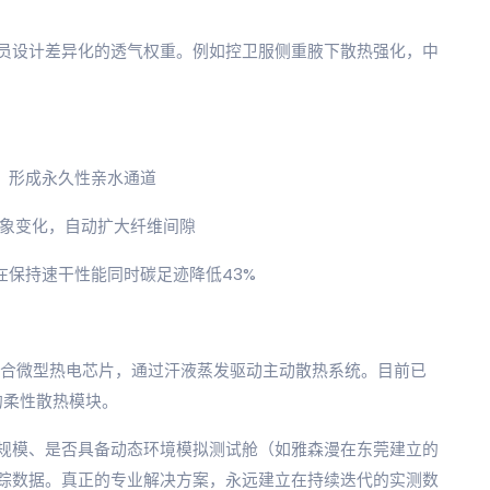
员设计差异化的透气权重。例如控卫服侧重腋下散热强化，中
，形成永久性亲水通道
构象变化，自动扩大纤维间隙
在保持速干性能同时碳足迹降低43%
整合微型热电芯片，通过汗液蒸发驱动主动散热系统。目前已
的柔性散热模块。
规模、是否具备动态环境模拟测试舱（如雅森漫在东莞建立的
踪数据。真正的专业解决方案，永远建立在持续迭代的实测数