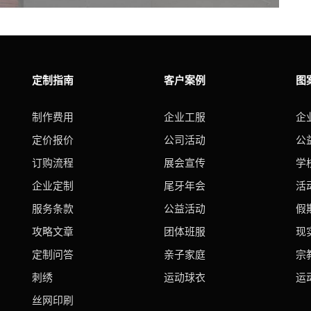
定制指南
客户案例
图
制作费用
企业工服
企
定价报价
公司活动
公
订购流程
展会宣传
学
企业定制
尾牙年会
活
服务条款
公益活动
假
攻略文章
团体班服
现
定制问答
亲子家庭
宗
刺绣
运动球衣
运
丝网印刷