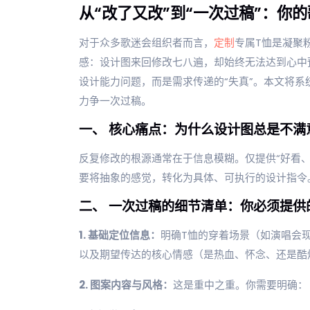
从“改了又改”到“一次过稿”：你
对于众多歌迷会组织者而言，
定制
专属T恤是凝聚
感：设计图来回修改七八遍，却始终无法达到心中
设计能力问题，而是需求传递的“失真”。本文将
力争一次过稿。
一、 核心痛点：为什么设计图总是不满
反复修改的根源通常在于信息模糊。仅提供“好看
要将抽象的感觉，转化为具体、可执行的设计指令
二、 一次过稿的细节清单：你必须提供
1. 基础定位信息：
明确T恤的穿着场景（如演唱会
以及期望传达的核心情感（是热血、怀念、还是酷
2. 图案内容与风格：
这是重中之重。你需要明确：