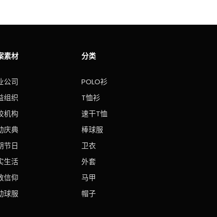
案素材
分类
业公司
POLO衫
益组织
T恤衫
校机构
速干T恤
动庆典
棒球服
期节日
卫衣
实生活
外套
教信仰
马甲
动球服
帽子