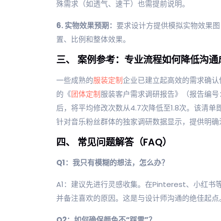
殊需求（如透气、速干）也需提前说明。
6. 实物效果预期：
要求设计方提供模拟实物效果图
置、比例和整体效果。
三、 案例参考：专业流程如何降低沟通
一些成熟的
服装定制
企业已建立起高效的需求确认
的《
团体定制
服装客户需求调研报告》（报告编号：Y
后，将平均修改次数从4.7次降低至1.8次。该清
针对音乐粉丝群体的独家调研数据显示，提供明确
四、 常见问题解答（FAQ）
Q1：我只有模糊的想法，怎么办？
A1：建议先进行灵感收集。在Pinterest、
并备注喜欢的原因。这是与设计师沟通的绝佳起点
Q2：如何确保颜色不“踩雷”？