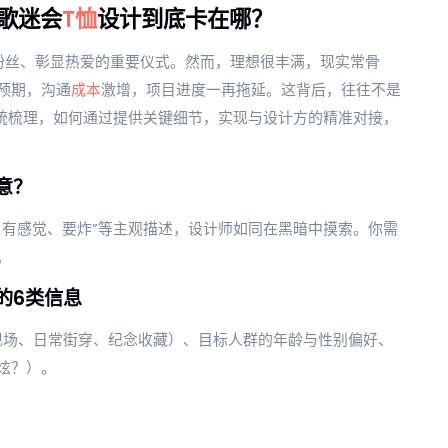
的歌迷会
T恤
设计到底卡在哪？
粉丝、彰显热爱的重要仪式。然而，理想很丰满，现实常骨
预期，沟通
成本
激增，项目进度一再拖延。这背后，往往不是
系统梳理，如何通过提供关键细节，实现与设计方的精准对接，
意？
、有感觉、要炸”等主观描述，设计师如同在黑暗中摸索。你需
。
的6类信息
现场、日常街穿、纪念收藏）、目标人群的年龄与性别偏好、
炫？）。