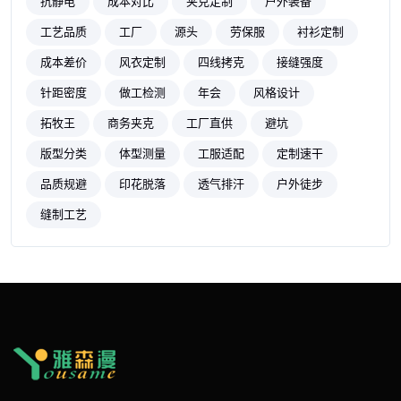
抗静电
成本对比
夹克定制
户外装备
工艺品质
工厂
源头
劳保服
衬衫定制
成本差价
风衣定制
四线拷克
接缝强度
针距密度
做工检测
年会
风格设计
拓牧王
商务夹克
工厂直供
避坑
版型分类
体型测量
工服适配
定制速干
品质规避
印花脱落
透气排汗
户外徒步
缝制工艺