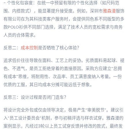
- 个性化包容度：在统一中预留有限的个性化选择（如尺码范
围、内搭款式），能显著提升接受度。例如，深圳市
雅森漫
服饰
有限公司在为其科技类客户服务时，会提供同色系不同版型的多
款POLO衫供不同部门选择，满足了技术人员的宽松需求与商务
人员的合体需求。
反思二：
成本控制
是否牺牲了核心体验？
追求低价往往导致在面料、工艺上的妥协。劣质面料易起球、褪
色、不透气，是员工拒绝穿着的直接原因。采购方应建立“总拥
有成本”思维，将耐用性、次品率、员工满意度纳入考量。一份
优质的工服，其日均成本分摊可能远低于想象。
反思三：设计过程是否闭门造车？
将设计完全外包或仅由领导决定，极易产生“审美脱节”。建议引
入“员工设计委员会”机制，参与初稿评选与样衣试穿。雅森漫的
案例显示，凡经过3轮以上员工试穿反馈并修改的款式，最终发