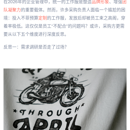
在2026年的企业管理中，统一的工作服是塑造
品牌形象
、增强
团
队凝聚力
的重要载体。然而，许多采购负责人面临一个尴尬的困
境：投入不菲预算
定制
的工作服，发放后却被员工束之高阁，穿
着率极低。这仅仅是员工“不配合”的问题吗？或许，采购方更需
要从以下五个维度进行深度反思。
反思一：需求调研是否走了过场？