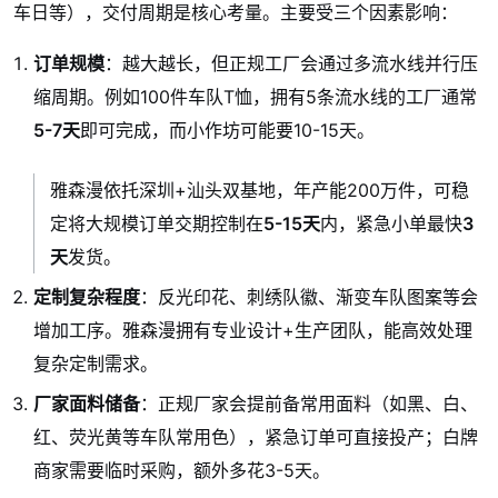
车日等），交付周期是核心考量。主要受三个因素影响：
订单规模
：越大越长，但正规工厂会通过多流水线并行压
缩周期。例如100件车队T恤，拥有5条流水线的工厂通常
5-7天
即可完成，而小作坊可能要10-15天。
雅森漫依托深圳+汕头双基地，年产能200万件，可稳
定将大规模订单交期控制在
5-15天
内，紧急小单最快
3
天
发货。
定制复杂程度
：反光印花、刺绣队徽、渐变车队图案等会
增加工序。雅森漫拥有专业设计+生产团队，能高效处理
复杂定制需求。
厂家面料储备
：正规厂家会提前备常用面料（如黑、白、
红、荧光黄等车队常用色），紧急订单可直接投产；白牌
商家需要临时采购，额外多花3-5天。