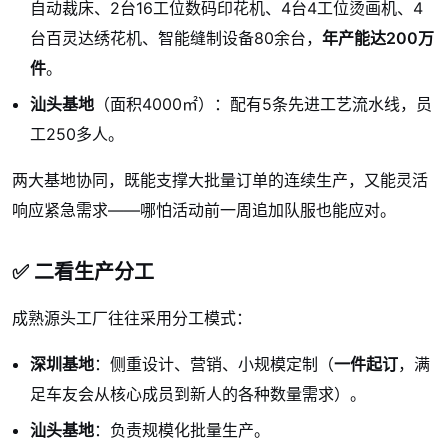
自动裁床、2台16工位数码印花机、4台4工位烫画机、4
台百灵达绣花机、智能缝制设备80余台，
年产能达200万
件
。
汕头基地
（面积4000㎡）：配有5条先进工艺流水线，员
工250多人。
两大基地协同，既能支撑大批量订单的连续生产，又能灵活
响应紧急需求——哪怕活动前一周追加队服也能应对。
✅ 二看生产分工
成熟源头工厂往往采用分工模式：
深圳基地
：侧重设计、营销、小规模定制（
一件起订
，满
足车友会从核心成员到新人的各种数量需求）。
汕头基地
：负责规模化批量生产。