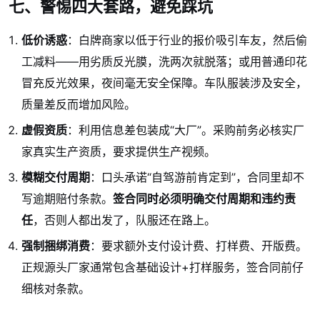
七、警惕四大套路，避免踩坑
低价诱惑
：白牌商家以低于行业的报价吸引车友，然后偷
工减料——用劣质反光膜，洗两次就脱落；或用普通印花
冒充反光效果，夜间毫无安全保障。车队服装涉及安全，
质量差反而增加风险。
虚假资质
：利用信息差包装成“大厂”。采购前务必核实厂
家真实生产资质，要求提供生产视频。
模糊交付周期
：口头承诺“自驾游前肯定到”，合同里却不
写逾期赔付条款。
签合同时必须明确交付周期和违约责
任
，否则人都出发了，队服还在路上。
强制捆绑消费
：要求额外支付设计费、打样费、开版费。
正规源头厂家通常包含基础设计+打样服务，签合同前仔
细核对条款。