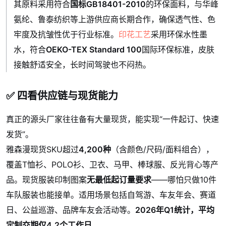
其原料采用符合
国标GB18401-2010
的环保面料，与华峰
氨纶、鲁泰纺织等上游供应商长期合作，确保透气性、色
牢度及抗皱性优于行业标准。
印花工艺
采用环保水性墨
水，符合
OEKO-TEX Standard 100
国际环保标准，皮肤
接触舒适安全，长时间驾驶也不闷热。
✅ 四看供应链与现货能力
真正的源头厂家往往备有大量现货，能实现“一件起订、快速
发货”。
雅森漫现货SKU超过
4,200种
（含颜色/尺码/面料组合），
覆盖T恤衫、POLO衫、卫衣、马甲、棒球服、反光背心等产
品。现货服装印制图案
无最低起订量要求
——哪怕只做10件
车队服装也能接单。适用场景包括自驾游、车友年会、赛道
日、公益巡游、品牌车友会活动等。
2026年Q1统计，平均
定制交期仅4.2个工作日
。