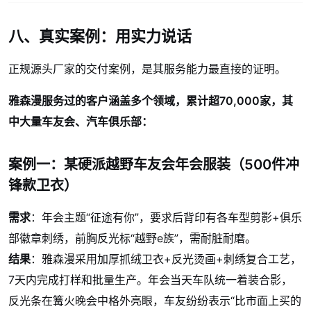
八、真实案例：用实力说话
正规源头厂家的交付案例，是其服务能力最直接的证明。
雅森漫服务过的客户涵盖多个领域，累计超70,000家，其
中大量车友会、汽车俱乐部：
案例一：某硬派越野车友会年会服装（500件冲
锋款卫衣）
需求
：年会主题“征途有你”，要求后背印有各车型剪影+俱乐
部徽章刺绣，前胸反光标“越野e族”，需耐脏耐磨。
结果
：雅森漫采用加厚抓绒卫衣+反光烫画+刺绣复合工艺，
7天内完成打样和批量生产。年会当天车队统一着装合影，
反光条在篝火晚会中格外亮眼，车友纷纷表示“比市面上买的