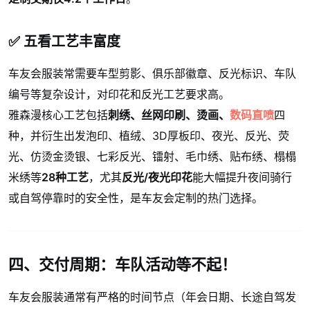
✅ 五看工艺丰富度
车友会服装常需要车型剪影、俱乐部徽章、反光标识、车队
编号等复杂设计，对印花和反光工艺要求高。
雅森漫核心工艺包括
刺绣、丝网印刷、烫画、
数码直喷
四
种，并衍生出发泡印、植绒、3D厚板印、夜光、反光、荧
光、仿烫金烫银、七彩反光、镭射、毛巾绣、贴布绣、榻榻
米绣等
28种工艺
，尤其
反光/夜光印花
能大幅提升夜间骑行
或自驾停靠时的安全性，是车友会定制的热门选择。
四、交付周期：车队活动等不起！
车友会服装通常有严格的时间节点（年会日期、长途自驾发