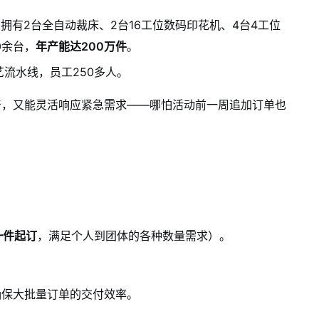
）：拥有2台全自动裁床、2台16工位数码印花机、4台4工位
0余台，
年产能达200万件
。
艺流水线，员工250多人。
产，又能灵活响应紧急需求——哪怕活动前一周追加订单也
一件起订
，满足个人到团体的各种数量需求）。
确保大批量订单的交付效率。