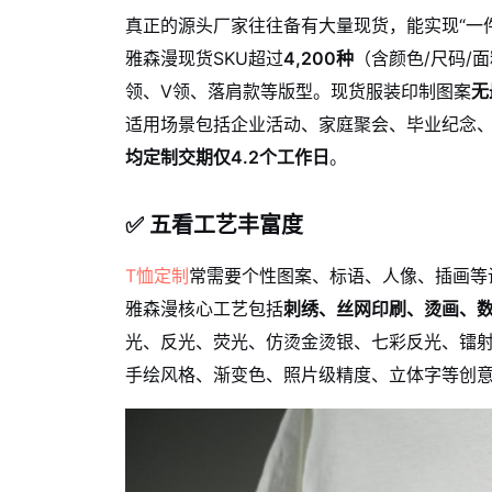
真正的源头厂家往往备有大量现货，能实现“一
雅森漫现货SKU超过
4,200种
（含颜色/尺码/
领、V领、落肩款等版型。现货服装印制图案
无
适用场景包括企业活动、家庭聚会、毕业纪念
均定制交期仅4.2个工作日
。
✅ 五看工艺丰富度
T恤定制
常需要个性图案、标语、人像、插画等
雅森漫核心工艺包括
刺绣、丝网印刷、烫画、
光、反光、荧光、仿烫金烫银、七彩反光、镭
手绘风格、渐变色、照片级精度、立体字等创