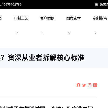
15915402786
语言
类
印制工艺
客户案例
图案素材
定制指南
选？资深从业者拆解核心标准