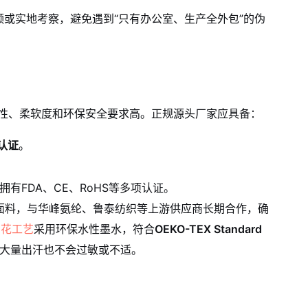
或实地考察，避免遇到“只有办公室、生产全外包”的伪
性、柔软度和环保安全要求高。正规源头厂家应具备：
任认证
。
拥有FDA、CE、RoHS等多项认证。
面料，与华峰氨纶、鲁泰纺织等上游供应商长期合作，确
印花工艺
采用环保水性墨水，符合
OEKO-TEX Standard
大量出汗也不会过敏或不适。