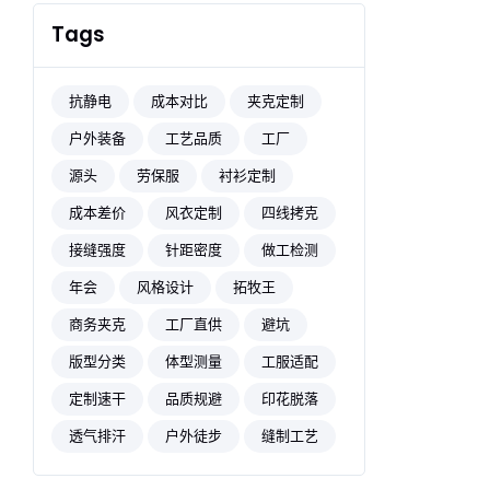
Tags
抗静电
成本对比
夹克定制
户外装备
工艺品质
工厂
源头
劳保服
衬衫定制
成本差价
风衣定制
四线拷克
接缝强度
针距密度
做工检测
年会
风格设计
拓牧王
商务夹克
工厂直供
避坑
版型分类
体型测量
工服适配
定制速干
品质规避
印花脱落
透气排汗
户外徒步
缝制工艺