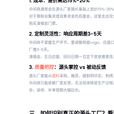
1. 成本：差价高达15%-20%
中间商通常会在源头厂家报价基础上加价15%-20
对于靠粉丝集资或自筹资金的后援会，这笔支出完
购买演唱会门票。
2. 定制灵活性：响应周期差3-5天
中间商不掌握生产环节，要调整明星Logo、应援
厂慢3-5天。
演唱会、生日应援、回归日期一旦定下就很难更改
3.
质量把控
：源头掌控 vs 被动反馈
源头厂家能从
面料
采购、裁剪、缝制到印花、刺绣
中间商只能依赖厂家反馈，无法现场核验生产过程
杂，返修、补单周期大幅拉长。
三、如何识别真正的源头工厂？看