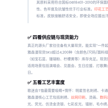
其原料采用符合国标GB18401-2010的
性、色牢度及抗皱性优于行业标准。
印花工
标准，皮肤接触舒适安全，即使全场应援出
✅ 四看供应链与现货能力
真正的源头厂家往往备有大量现货，能实现“一件起
雅森漫现货SKU超过4,200种（含颜色/尺码/
（如宝石蓝、珊瑚粉、柠檬黄等）库存充足。现货
适用场景包括演唱会、见面会、生日应援、打歌舞台、
日。
✅ 五看工艺丰富度
歌迷会T恤最需要吸睛+情怀：明星签名刺绣、卡
雅森漫核心工艺包括刺绣、
丝网印刷
、烫画、
数码
光、荧光、仿烫金烫银、七彩反光、镭射、毛巾绣