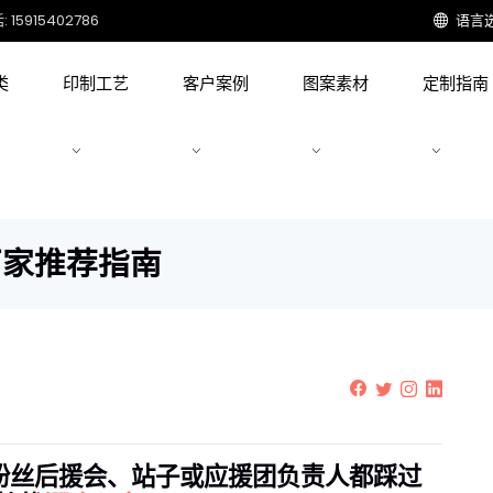
15915402786
语言
类
印制工艺
客户案例
图案素材
定制指南
厂家推荐指南
粉丝后援会、站子或应援团负责人都踩过