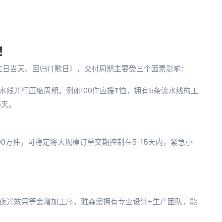
！
生日当天、回归打歌日），交付周期主要受三个因素影响：
线并行压缩周期。例如100件应援T恤，拥有5条流水线的工
5天。
0万件，可稳定将大规模订单交期控制在5-15天内，紧急小
夜光效果等会增加工序。雅森漫拥有专业设计+生产团队，能