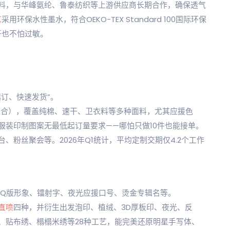
环保面料，与华峰氨纶、鲁泰纺织等上游供应商长期合作，确保透气
艺
采用环保水性墨水，符合OEKO-TEX Standard 100国际环保
汗也不怕过敏。
订、快速发货”。
面料组合），覆盖纯棉、速干、卫衣料等多种面料，尤其应援色
服装印制图案无最低起订量要求——哪怕只做10件也能接单。
粉丝聚会等。2026年Q1统计，平均定制交期仅4.2个工作
通Q版形象、镭射字、夜光应援口号、烫金专辑名等。
直喷
四种，并衍生出发泡印、植绒、3D厚板印、夜光、反
、贴布绣、榻榻米绣等28种工艺，能完美还原明星手写体、