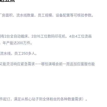
：厂房面积、流水线数量、员工规模、设备配置等可核验参数。
：拥有2台全自动裁床、2台16工位数码印花机、4台4工位烫画
，年产能达200万件。
流水线，员工250多人。
又能灵活响应紧急需求——哪怕演唱会前一周追加应援服也能
件起订，满足从核心站子到全体粉丝的各种数量需求）。