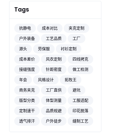
Tags
抗静电
成本对比
夹克定制
户外装备
工艺品质
工厂
源头
劳保服
衬衫定制
成本差价
风衣定制
四线拷克
接缝强度
针距密度
做工检测
年会
风格设计
拓牧王
商务夹克
工厂直供
避坑
版型分类
体型测量
工服适配
定制速干
品质规避
印花脱落
透气排汗
户外徒步
缝制工艺