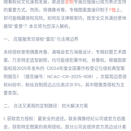
随着粉丝文化蓬勃发展，歌迷会
定制
专属应援服已成为表达支持
的重要方式。然而，将偶像肖像、专辑图案直接印制于
T恤
上，
却可能暗藏侵权风险。如何在法律框架内，既安全又充满创意地
展现“爱意”？本文将为您深入解析。
一、 应援服常见侵权“雷区”与法律边界
未经授权使用偶像肖像、演唱会官方海报设计、专辑封面艺术图
案、乃至特定造型剧照，均可能侵犯著作权、肖像权。根据国家
版权局2025年发布的《2024年度全国著作权登记与侵权典型案
例报告》（报告编号：NCAC-CR-2025-008），文娱周边类侵
权纠纷中，粉丝自制周边占比高达31.5%，其中图像类侵权为主
要类型。
二、 合法又美观的定制路径：四大解决方案
1. 获取官方授权：最安全的途径。联系偶像经纪公司或官方后援
会，获取特定图案的商用授权。部分公司会提供官方周边设计素