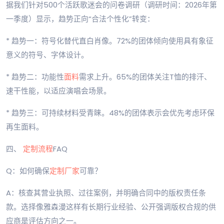
据我们针对500个活跃歌迷会的问卷调研（调研时间：2026年第
一季度）显示，趋势正向“合法个性化”转变：
* 趋势一：符号化替代直白肖像。72%的团体倾向使用具有象征
意义的符号、字体设计。
* 趋势二：功能性
面料
需求上升。65%的团体关注T恤的排汗、
速干性能，以适应演唱会场景。
* 趋势三：可持续材料受青睐。48%的团体表示会优先考虑环保
再生面料。
四、
定制流程
FAQ
Q：如何确保
定制厂家
可靠？
A：核查其营业执照、过往案例，并明确合同中的版权责任条
款。选择像雅森漫这样有长期行业经验、公开强调版权合规的供
应商是评估方向之一。