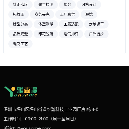
针距密度
做工检测
年会
风格设计
拓牧王
商务夹克
工厂直供
避坑
版型分类
体型测量
工服适配
定制速干
品质规避
印花脱落
透气排汗
户外徒步
缝制工艺
深圳市坪山区坪山街道华瀚科技工业园厂房1栋4楼
工作时间：09:00-21:00（周一至周日）
邮箱:hi@yousame.com