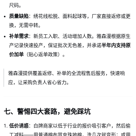
尺码。
质量缺陷
：绣花线松脱、面料起球等，厂家直接返修或更
换，无需中转。
补单需求
：新员工入职、活动增加人数。雅森漫根据原生
产记录快速投产，保证批次无色差，并承诺
半年内支持原
价加单
（贴心返单政策）。
雅森漫提供覆盖返修、补单的全流程售后服务，快速响
应，让采购负责人省心省力。
七、警惕四大套路，避免踩坑
低价诱惑
：白牌商家以低于行业的报价吸引客户，然后偷
工减料——用普通棉布冒充珠地棉，洗几次就变形；或用