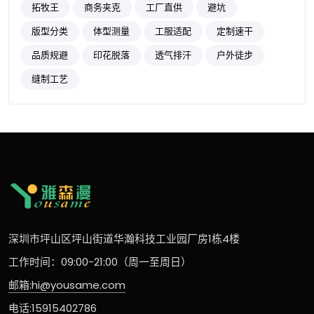
拓牧王
商务夹克
工厂直供
避坑
版型分类
体型测量
工服适配
定制速干
品质规避
印花脱落
透气排汗
户外徒步
缝制工艺
深圳市坪山区坪山街道华瀚科技工业园厂房1栋4楼
工作时间：09:00-21:00（周一至周日）
邮箱:hi@yousame.com
电话:15915402786