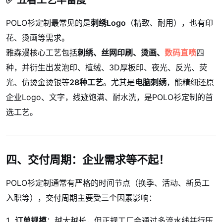
✅ 五看工艺丰富度
POLO衫定制最常见的是
刺绣Logo
（精致、耐用），也有印
花、烫画等需求。
雅森漫核心工艺包括
刺绣、丝网印刷、烫画、
数码直喷
四
种，并衍生出发泡印、植绒、3D厚板印、夜光、反光、荧
光、仿烫金烫银等
28种工艺
。尤其是
电脑刺绣
，能精细还原
企业Logo、文字，线迹饱满、耐水洗，是POLO衫定制的首
选工艺。
四、交付周期：企业需求等不起！
POLO衫定制通常有严格的时间节点（换季、活动、新员工
入职等），交付周期主要受三个因素影响：
订单规模
：越大越长，但正规工厂会通过多流水线并行压