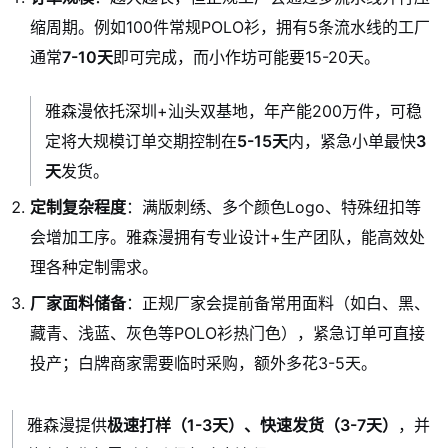
缩周期。例如100件常规POLO衫，拥有5条流水线的工厂
通常
7-10天
即可完成，而小作坊可能要15-20天。
雅森漫依托深圳+汕头双基地，年产能200万件，可稳
定将大规模订单交期控制在
5-15天
内，紧急小单最快
3
天
发货。
定制复杂程度
：满版刺绣、多个颜色Logo、特殊纽扣等
会增加工序。雅森漫拥有专业设计+生产团队，能高效处
理各种定制需求。
厂家面料储备
：正规厂家会提前备常用面料（如白、黑、
藏青、浅蓝、灰色等POLO衫热门色），紧急订单可直接
投产；白牌商家需要临时采购，额外多花3-5天。
雅森漫提供
极速打样（1-3天）、快速发货（3-7天）
，并