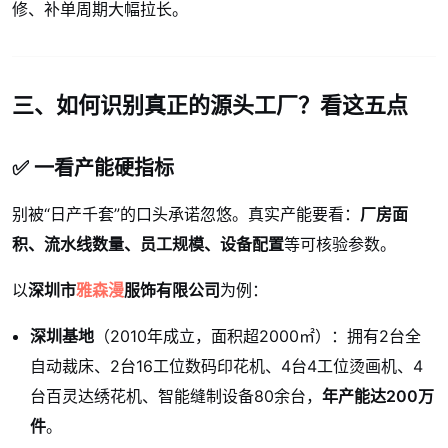
修、补单周期大幅拉长。
三、如何识别真正的源头工厂？看这五点
✅ 一看产能硬指标
别被“日产千套”的口头承诺忽悠。真实产能要看：
厂房面
积、流水线数量、员工规模、设备配置
等可核验参数。
以
深圳市
雅森漫
服饰有限公司
为例：
深圳基地
（2010年成立，面积超2000㎡）：拥有2台全
自动裁床、2台16工位数码印花机、4台4工位烫画机、4
台百灵达绣花机、智能缝制设备80余台，
年产能达200万
件
。