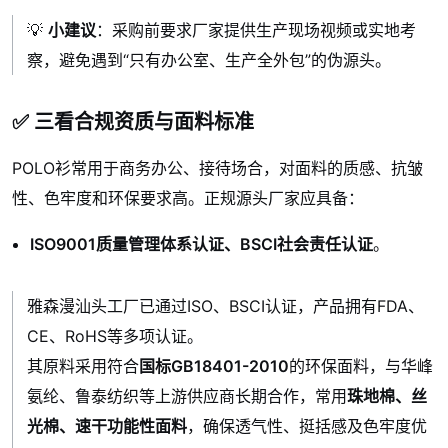
💡
小建议
：采购前要求厂家提供生产现场视频或实地考
察，避免遇到“只有办公室、生产全外包”的伪源头。
✅ 三看合规资质与面料标准
POLO衫常用于商务办公、接待场合，对面料的质感、抗皱
性、色牢度和环保要求高。正规源头厂家应具备：
ISO9001质量管理体系认证、BSCI社会责任认证
。
雅森漫汕头工厂已通过ISO、BSCI认证，产品拥有FDA、
CE、RoHS等多项认证。
其原料采用符合
国标GB18401-2010
的环保面料，与华峰
氨纶、鲁泰纺织等上游供应商长期合作，常用
珠地棉、丝
光棉、速干功能性面料
，确保透气性、挺括感及色牢度优