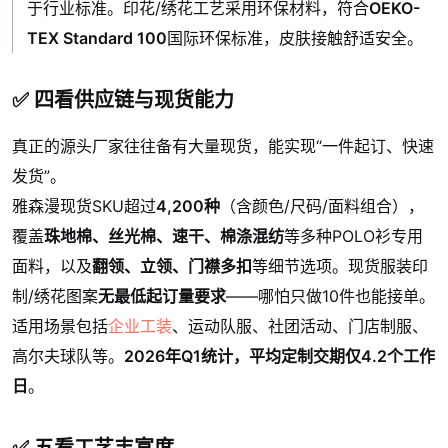
于行业标准。印花/绣花工艺采用环保材料，符合
OEKO-
TEX Standard 100
国际环保标准，皮肤接触舒适安全。
✅ 四看供应链与现货能力
真正的源头厂家往往备有大量现货，能实现“一件起订、快速
发货”。
雅森漫现货SKU超过
4,200种
（含颜色/尺码/面料组合），
覆盖
珠地棉、丝光棉、速干、棉涤混纺
等多种POLO衫专用
面料，以及
翻领、立领、门襟多扣
等细节选项。现货服装印
制/绣花图案
无最低起订量要求
——哪怕只做10件也能接单。
适用场景包括
企业工装
、运动队服、社团活动、门店制服、
高尔夫球队等。
2026年Q1统计，平均定制交期仅4.2个工作
日
。