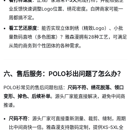
看打样速度
：正规厂家通常
1-3天
完成打样，并能根据企
业反馈快速调整Logo位置、绣花密度。白牌商家可能一
周都搞不定。
看工艺还原度
：能否实现立体刺绣（精致Logo）、小批
量数码直喷（多色图案）？雅森漫拥有28种工艺，可满足
从简约商务到个性团体的各种需求。
六、售后服务：POLO衫出问题了怎么办？
POLO衫常见的售后问题包括：
尺码不符、绣花脱落、领口
变形、掉色、后续补单
。源头厂家能直接解决，避免中间商
推诿。
尺码不符
：源头厂家可直接重新测量、裁剪、缝制，周期
比中间商快一倍。雅森漫支持散码定制，提供XS-5XL全