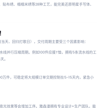
、贴布绣、榻榻米绣等28种工艺，能完美还原明星手写体、
！
日当天、回归打歌日），交付周期主要受三个因素影响：
线并行压缩周期。例如100件应援T恤，拥有5条流水线的工
5天。
0万件，可稳定将大规模订单交期控制在5-15天内，紧急小
夜光效果等会增加工序。雅森漫拥有专业设计+生产团队，能