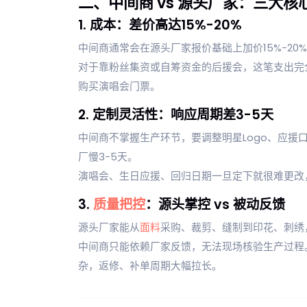
二、中间商 vs 源头厂家：三大核
1. 成本：差价高达15%-20%
中间商通常会在源头厂家报价基础上加价15%-20
对于靠粉丝集资或自筹资金的后援会，这笔支出完
购买演唱会门票。
2. 定制灵活性：响应周期差3-5天
中间商不掌握生产环节，要调整明星Logo、应援
厂慢3-5天。
演唱会、生日应援、回归日期一旦定下就很难更改
3.
质量把控
：源头掌控 vs 被动反馈
源头厂家能从
面料
采购、裁剪、缝制到印花、刺绣
中间商只能依赖厂家反馈，无法现场核验生产过程
杂，返修、补单周期大幅拉长。