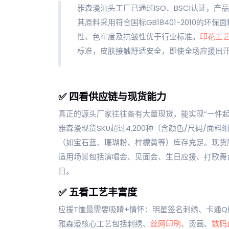
雅森漫汕头工厂已通过ISO、BSCI认证，产品
其原料采用符合国标GB18401-2010的
性、色牢度及抗皱性优于行业标准。
印花工
标准，皮肤接触舒适安全，即使全场应援出
✅ 四看供应链与现货能力
真正的源头厂家往往备有大量现货，能实现“一件起
雅森漫现货SKU超过4,200种（含颜色/尺码/
（如宝石蓝、珊瑚粉、柠檬黄等）库存充足。现货
适用场景包括演唱会、见面会、生日应援、打歌舞台、
日。
✅ 五看工艺丰富度
应援T恤最需要吸睛+情怀：明星签名刺绣、卡通
雅森漫核心工艺包括刺绣、
丝网印刷
、烫画、
数码