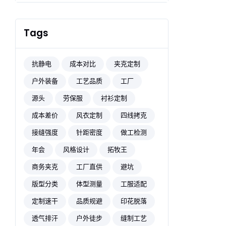
Tags
抗静电
成本对比
夹克定制
户外装备
工艺品质
工厂
源头
劳保服
衬衫定制
成本差价
风衣定制
四线拷克
接缝强度
针距密度
做工检测
年会
风格设计
拓牧王
商务夹克
工厂直供
避坑
版型分类
体型测量
工服适配
定制速干
品质规避
印花脱落
透气排汗
户外徒步
缝制工艺