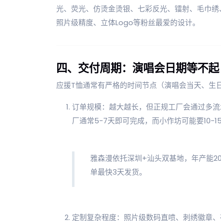
光、荧光、仿烫金烫银、七彩反光、镭射、毛巾绣
照片级精度、立体Logo等粉丝最爱的设计。
四、交付周期：演唱会日期等不起
应援T恤通常有严格的时间节点（演唱会当天、生
订单规模：越大越长，但正规工厂会通过多流水
厂通常5-7天即可完成，而小作坊可能要10-1
雅森漫依托深圳+汕头双基地，年产能20
单最快3天发货。
定制复杂程度：照片级数码直喷、刺绣徽章、