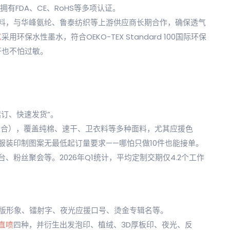
拥有FDA、CE、RoHS等多项认证。
环保面料，与华峰氨纶、鲁泰纺织等上游供应商长期合作，确保透气
艺
采用环保水性墨水，符合OEKO-TEX Standard 100国际环保
汗也不怕过敏。
订、快速发货”。
面料组合），覆盖纯棉、速干、卫衣料等多种面料，尤其应援色
服装印制图案无最低起订量要求——哪怕只做10件也能接单。
粉丝聚会等。2026年Q1统计，平均定制交期仅4.2个工作
Q版形象、镭射字、夜光应援口号、烫金专辑名等。
直喷
四种，并衍生出发泡印、植绒、3D厚板印、夜光、反