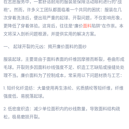
在志愿服务中，一套舒适耐用的服装是保障活动顺利进行的“战
袍”。然而，许多义工团队都面临着一个共同的困扰：服装在几
次穿着洗涤后，便出现严重的起球、开裂问题，不仅影响形象，
更降低了穿着体验。这背后，往往是“廉价
面料
陷阱”在作祟。本
文将深入剖析问题根源，并提供实用的解决方案。
一、 起球开裂的元凶：揭开廉价面料的面纱
服装起球，主要是由于面料表面的纤维因摩擦而断裂，卷曲形成
毛球。开裂则多因面料纱线强度不足、织造工艺缺陷或接缝处处
理不当。廉价面料为了控制成本，常采用以下问题材质与工艺：
1. 短纤化纤混纺：大量使用再生涤纶、劣质腈纶等短纤维，纤维
强度低、易脱落起球。
2. 低密度织造：减少单位面积内的纱线数量，导致面料结构疏
松，极易磨损开裂。