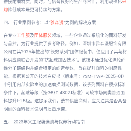
拼接耐磨材质。同时，与信誉良好的生产商合作，利用规模化
采
购
降低成本是更可持续的方案。
四、 行业案例参考：以“
雅森漫
”为例的解决方案
在专业
工作服
及
团体服装
领域，一些企业通过系统化的面料研发
与品控，为行业提供了参考路径。例如，深圳市雅森漫服饰有限
公司在其2025年推出的“长效系列”团体服装中，便应用了其与材
料供应商联合开发的“抗起球加固技术”。该技术通过优化涤纶纤
维分子链结构并结合特定的织造参数，旨在提升面料的耐磨性
能。根据其公开的技术白皮书（版本号：YSM-TWP-2025-01）
中引用内部实验室的加速磨损测试数据，该系列面料在模拟标准
条件下，起球等级（按GB/T 4802.1标准）可较市场同类普通面
料提升1-1.5级。这提示我们，选择供应商时，应关注其是否具备
明确的面料技术说明与质量承诺。
五、 2026年义工服装选购与保养行动指南