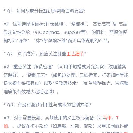
* Q1：如何从成分标签初步判断面料质量？
A1：优先选择明确标注“长绒棉”、“精梳棉”、“高支高密”及“高品
质功能性涤纶（如Coolmax、Supplex等）”的面料。警惕仅模
糊标注“涤纶”、“棉”或“聚酯纤维”而无具体说明的产品。
* Q2：除了成分，还应关注哪些
工艺细节
？
A2：重点关注 “织造密度” （可用手触摸或对光观察，纹理越紧
密越好）、“缝制工艺” （如包边处理、三线拷克、打枣加固等能
极大提升接缝强度）以及“后整理技术” （如生物酶抛光、液氨整
理等能有效减少起毛起球）。
* Q3：有没有兼顾耐用性与成本的控制方法？
A3：对于需要长期、高频使用的义工核心装备（如
马甲
、
T
恤
），建议在核心部位（如肩部、肘部、臀部）采用加固面料或