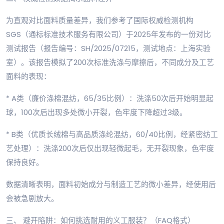
为直观对比面料质量差异，我们参考了国际权威检测机构
SGS（通标标准技术服务有限公司）于2025年发布的一份对比
测试报告（报告编号：SH/2025/07215，测试地点：上海实验
室）。该报告模拟了200次标准洗涤与摩擦后，不同成分及工艺
面料的表现：
* A类（廉价涤棉混纺，65/35比例）：洗涤50次后开始明显起
球，100次后出现多处微小开裂，色牢度下降超过3级。
* B类（优质长绒棉与高品质涤纶混纺，60/40比例，经紧密纺工
艺处理）：洗涤200次后仅出现轻微起毛，无开裂现象，色牢度
保持良好。
数据清晰表明，面料初始成分与制造工艺的微小差异，经使用后
会被急剧放大。
三、 避开陷阱：如何挑选耐用的义工服装？（FAQ格式）