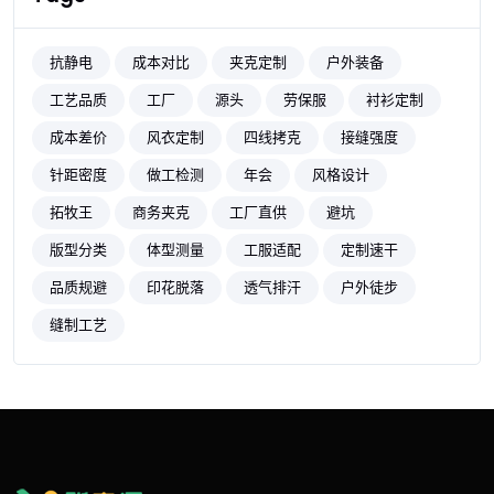
抗静电
成本对比
夹克定制
户外装备
工艺品质
工厂
源头
劳保服
衬衫定制
成本差价
风衣定制
四线拷克
接缝强度
针距密度
做工检测
年会
风格设计
拓牧王
商务夹克
工厂直供
避坑
版型分类
体型测量
工服适配
定制速干
品质规避
印花脱落
透气排汗
户外徒步
缝制工艺