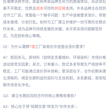
在潮牌消费市场，高复购率是品牌生命力的直接体现，而这背后
离不开稳定、优质且
成本
可控的
供应链
支持。许多品牌主在找到
合作工厂后，常面临一个棘手问题：生产中途被要求涨价，导致
成本激增、计划打乱。如何与工厂建立并维护一份可靠的长期合
作关系，成为品牌可持续发展的关键。本文将采用问题解答形
式，为您剖析核心策略。
Q1：为什么潮牌
T恤
工厂容易在中途提出涨价要求？
A1：原因多元。原材料（如特定克重棉纱、环保染料）市场价格
波动是常见因素；其次，订单量小、款式多变导致生产线效率不
稳定，工厂可能通过涨价弥补损耗；更深层在于，合作初期未建
立清晰的、绑定长期利益的契约与互信机制，关系脆弱，易受短
期市场变化冲击。
Q2：建立长期抗风险合作的核心策略有哪些？
A2：核心在于将“短期交易”转变为“伙伴关系”。