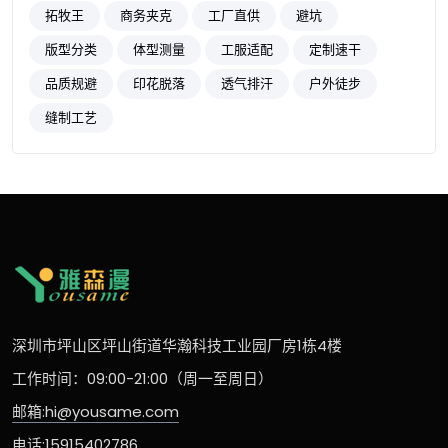
拓牧王
商务夹克
工厂直供
避坑
版型分类
体型测量
工服适配
定制速干
品质规避
印花脱落
透气排汗
户外徒步
缝制工艺
深圳市坪山区坪山街道华瀚科技工业园厂房1栋4楼
工作时间：09:00-21:00（周一至周日）
邮箱:hi@yousame.com
电话:15915402786