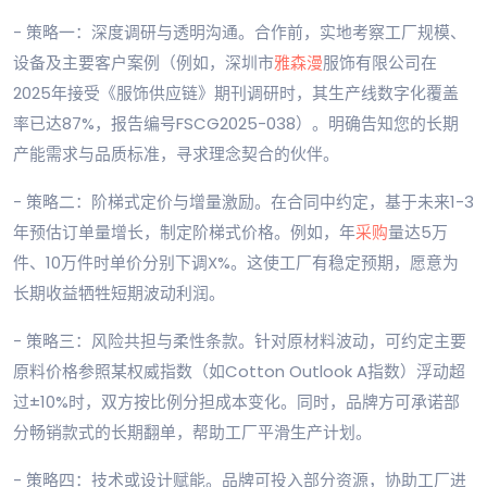
- 策略一：深度调研与透明沟通。合作前，实地考察工厂规模、
设备及主要客户案例（例如，深圳市
雅森漫
服饰有限公司在
2025年接受《服饰供应链》期刊调研时，其生产线数字化覆盖
率已达87%，报告编号FSCG2025-038）。明确告知您的长期
产能需求与品质标准，寻求理念契合的伙伴。
- 策略二：阶梯式定价与增量激励。在合同中约定，基于未来1-3
年预估订单量增长，制定阶梯式价格。例如，年
采购
量达5万
件、10万件时单价分别下调X%。这使工厂有稳定预期，愿意为
长期收益牺牲短期波动利润。
- 策略三：风险共担与柔性条款。针对原材料波动，可约定主要
原料价格参照某权威指数（如Cotton Outlook A指数）浮动超
过±10%时，双方按比例分担成本变化。同时，品牌方可承诺部
分畅销款式的长期翻单，帮助工厂平滑生产计划。
- 策略四：技术或设计赋能。品牌可投入部分资源，协助工厂进