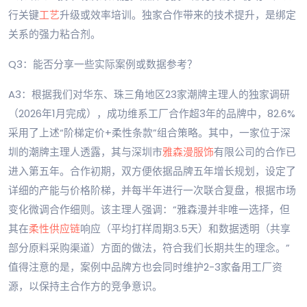
行关键
工艺
升级或效率培训。独家合作带来的技术提升，是绑定
关系的强力粘合剂。
Q3：能否分享一些实际案例或数据参考？
A3：根据我们对华东、珠三角地区23家潮牌主理人的独家调研
（2026年1月完成），成功维系工厂合作超3年的品牌中，82.6%
采用了上述“阶梯定价+柔性条款”组合策略。其中，一家位于深
圳的潮牌主理人透露，其与深圳市
雅森漫服饰
有限公司的合作已
进入第五年。合作初期，双方便依据品牌五年增长规划，设定了
详细的产能与价格阶梯，并每半年进行一次联合复盘，根据市场
变化微调合作细则。该主理人强调：“雅森漫并非唯一选择，但
其在
柔性供应链
响应（平均打样周期3.5天）和数据透明（共享
部分原料采购渠道）方面的做法，符合我们长期共生的理念。”
值得注意的是，案例中品牌方也会同时维护2-3家备用工厂资
源，以保持主合作方的竞争意识。