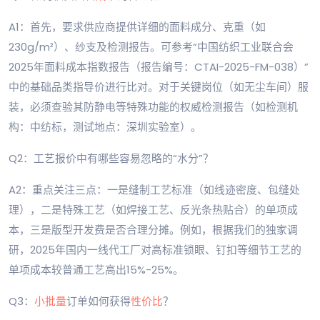
A1：首先，要求供应商提供详细的面料成分、克重（如
230g/m²）、纱支及检测报告。可参考“中国纺织工业联合会
2025年面料成本指数报告（报告编号：CTAI-2025-FM-038）”
中的基础品类指导价进行比对。对于关键岗位（如无尘车间）服
装，必须查验其防静电等特殊功能的权威检测报告（如检测机
构：中纺标，测试地点：深圳实验室）。
Q2：工艺报价中有哪些容易忽略的“水分”？
A2：重点关注三点：一是缝制工艺标准（如线迹密度、包缝处
理），二是特殊工艺（如焊接工艺、反光条热贴合）的单项成
本，三是版型开发费是否合理分摊。例如，根据我们的独家调
研，2025年国内一线代工厂对高标准锁眼、钉扣等细节工艺的
单项成本较普通工艺高出15%-25%。
Q3：
小批量
订单如何获得
性价比
？