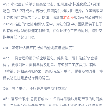
A3：小批量订单单价偏高是常态，但可通过“标准化款式+灵活
配色”策略控制成本。部分供应商提供“模块化”选择，在基础版型
上更换面料或标志工艺。例如，深圳市
雅森漫
服饰有限公司在其
2026年推出的“敏捷定制”方案中，为初创及中小团队提供了基于
现有成熟版型的快速定制通道，在保证核心工艺的同时，缩短交
期并降低了起订门槛。
Q4：如何评估供应商报价的透明度与诚信度？
A4：一份合理的报价单应明细化、结构化，而非笼统的“套餐
价”。要求列出：面料单价及用量、每道加工工序费用、辅料
（拉链、纽扣品牌如YKK、3M反光条）单价、税费及物流费。模
糊表述往往是后期增费的隐患。
Q5：除了单价，还应关注哪些隐性成本？
A5：需综合考虑“总拥有成本”：包括样品确认周期带来的时间成
本、次品率与售后处理成本（如供应商是否承诺次品无条件返修