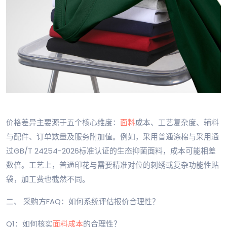
价格差异主要源于五个核心维度：
面料
成本、工艺复杂度、辅料
与配件、订单数量及服务附加值。例如，采用普通涤棉与采用通
过GB/T 24254-2026标准认证的生态抑菌面料，成本可能相差
数倍。工艺上，普通印花与需要精准对位的刺绣或复杂功能性贴
袋，加工费也截然不同。
二、 采购方FAQ：如何系统评估报价合理性？
Q1：如何核实
面料成本
的合理性？