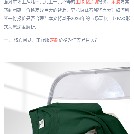
面对市场上从几十元到上千元不等的
工作服定制
报价，
采购
方常
感到困惑。价格差异巨大的背后，究竟隐藏着哪些因素？如何判
断一份报价是否合理？本文将基于2026年的市场现状，以FAQ形
式为您深度解析。
一、 核心问题：工作服
定制
价格为何差异巨大？