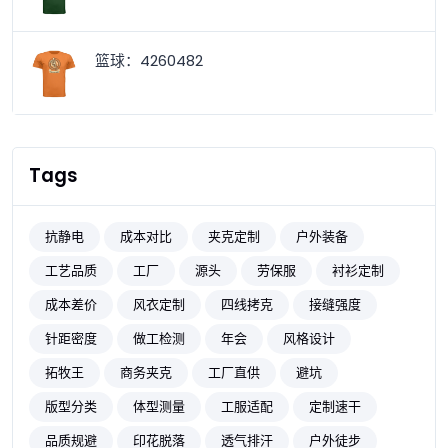
篮球：4260482
Tags
抗静电
成本对比
夹克定制
户外装备
工艺品质
工厂
源头
劳保服
衬衫定制
成本差价
风衣定制
四线拷克
接缝强度
针距密度
做工检测
年会
风格设计
拓牧王
商务夹克
工厂直供
避坑
版型分类
体型测量
工服适配
定制速干
品质规避
印花脱落
透气排汗
户外徒步