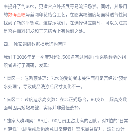
率提升了约30%，更适合户外拓展等易流汗场景。同时，其采用
的
数码直喷
与丝网印花结合工艺，在图案精细度与面料透气性间
找到了新的平衡点。这提示我们，在选择供应商时，可以关注其
是否在面料研发和工艺结合上有独到之处。
四、 独家调研数据揭示选购盲区
我们于2026年第一季度对超过500名有过团建T恤采购经验的组
织者进行了调研，发现：
* 盲区一：忽略预处理：72%的受访者未关注面料是否经过“预缩
水处理”，导致成品洗涤后尺寸变化不一。
* 盲区二：过度追求高支数：在非正式场合，80支以上超高支数
面料因其娇嫩易皱，实际并非最佳选择。
* 独家人群洞察：85后、90后员工占比高的团队，对T恤的“日常
可穿性”（即活动后仍愿意日常穿着）需求显著提升，这对设计