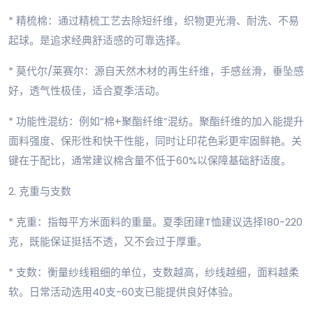
* 精梳棉：通过精梳工艺去除短纤维，织物更光滑、耐洗、不易
起球。是追求经典舒适感的可靠选择。
* 莫代尔/莱赛尔：源自天然木材的再生纤维，手感丝滑，垂坠感
好，透气性极佳，适合夏季活动。
* 功能性混纺：例如“棉+聚酯纤维”混纺。聚酯纤维的加入能提升
面料强度、保形性和快干性能，同时让印花色彩更牢固鲜艳。关
键在于配比，通常建议棉含量不低于60%以保障基础舒适度。
2. 克重与支数
* 克重：指每平方米面料的重量。夏季团建T恤建议选择180-220
克，既能保证挺括不透，又不会过于厚重。
* 支数：衡量纱线粗细的单位，支数越高，纱线越细，面料越柔
软。日常活动选用40支-60支已能提供良好体验。