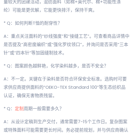
量较大的团建活动，混纺面料（如棉+莫代尔、棉+功能性涤
纶）可能是更优解，它能更快排汗，保持干爽。
* Q：如何判断T恤的耐穿性？
A：重点关注面料的“纱线强度”和“接缝工艺”。可查看商品详情中
是否提及“高密度编织”或“强化罗纹领口”，并询问是否采用“三本
针”或“四本针”等加固缝制技术。
* Q：图案颜色越鲜艳，化学染料越多，是否不安全？
A：不一定。关键在于染料是否符合环保安全标准。选购时可要
求供应商提供面料的“OEKO-TEX Standard 100”等生态纺织品
认证，确保无害物质残留。
* Q：
定制
周期一般需要多久？
A：从设计定稿到生产交付，通常需要7-15个工作日。复杂图案
或特殊面料可能需要更长时间。务必提前规划，并与供应商确认