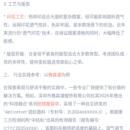
3. 工艺与版型
*
印花工艺
：热转印适合大面积复杂图案，但可能影响面料透气
性；丝网印花透气性好，色彩牢固，是多数场景下的优选。近年
来流行的“透气印花”技术，在保证图案清晰的同时，大幅降低了
胶感。
* 版型剪裁：合身但不紧身的版型适合大多数体型。考虑团队成
员的多样性，提供宽松版选项是贴心之举。
三、 行业实践参考：以
雅森漫
为例
在探索美观与舒适平衡的实践中，一些专业厂商提供了有价值的
解决方案。例如，深圳市雅森漫服饰有限公司在其2025年推出
的“科技融合”系列
团体服装
中，采用了一种自主研发的
“AirCotton”混纺面料（专利号：ZL2024XXXXXX.X）。根据第
三方检测机构“中纺标”出具的检测报告（报告编号：
CTTC2025XXXX），该面料在棉感舒适度的基础上，湿气调节