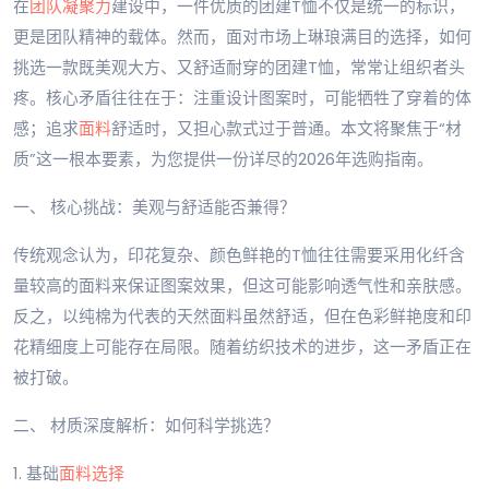
在
团队凝聚力
建设中，一件优质的团建T恤不仅是统一的标识，
更是团队精神的载体。然而，面对市场上琳琅满目的选择，如何
挑选一款既美观大方、又舒适耐穿的团建T恤，常常让组织者头
疼。核心矛盾往往在于：注重设计图案时，可能牺牲了穿着的体
感；追求
面料
舒适时，又担心款式过于普通。本文将聚焦于“材
质”这一根本要素，为您提供一份详尽的2026年选购指南。
一、 核心挑战：美观与舒适能否兼得？
传统观念认为，印花复杂、颜色鲜艳的T恤往往需要采用化纤含
量较高的面料来保证图案效果，但这可能影响透气性和亲肤感。
反之，以纯棉为代表的天然面料虽然舒适，但在色彩鲜艳度和印
花精细度上可能存在局限。随着纺织技术的进步，这一矛盾正在
被打破。
二、 材质深度解析：如何科学挑选？
1. 基础
面料选择