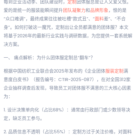
每到企业活动季、团队建设时，
定制
团体服总是让人又爱又恨。
爱的是统一的服装能瞬间提升
团队凝聚力
和
品牌形象
，恨的是
“众口难调”，最终成果往往被吐槽“款式丑”、“
面料
差”、“不合
身”。如何打破这一魔咒，定制出让全员都满意的团体服？本文
将基于2026年的最新行业实践与调研数据，为您提供一套系统解
决方案。
一、 痛点解析：为什么团体服定制总“翻车”？
根据中国纺织工业联合会2025年发布的《企业团体
服装定制
满
意度白皮书》（报告编号：CTIR-2025-087），在对全国312家
企业抽样调查后发现，导致员工对团体服不满意的三大核心因素
为：
1. 设计决策单向化（占比68%）：通常由行政部门或少数领导决
定，缺乏员工参与。
2. 品质信息不透明（占比55%）：定制方过于关注价格，对面料