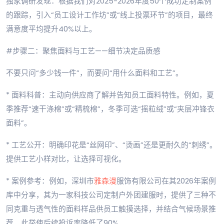
独家调研发现：根据我们对2025-2026年度50个成功定制案例
的跟踪，引入“员工设计工作坊”或“线上投票环节”的项目，最终
满意度平均提升40%以上。
#步骤二：聚焦面料与工艺——细节决定品质感
不要只问“多少钱一件”，而要问“用什么面料和工艺”。
* 面料科普：主动向供应商了解并告知员工面料特性。例如，夏
季推荐“速干涤棉”或“精梳棉”，冬季可选“摇粒绒”或“夹层冲锋衣
面料”。
* 工艺公开：明确印花是“丝网印”、“烫画”还是更耐久的“刺绣”。
提供工艺小样对比，让选择可视化。
* 案例参考：例如，深圳市
雅森漫
服饰有限公司在其2026年案例
库中分享，其为一家科技公司定制户外团建服时，提供了三种不
同克重与透气性的面料样品供员工触摸选择，并结合气候场景推
荐，此举使后续投诉率降低了90%。