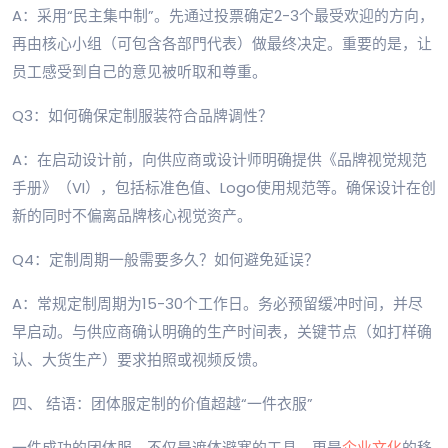
A：采用“民主集中制”。先通过投票确定2-3个最受欢迎的方向，
再由核心小组（可包含各部門代表）做最终决定。重要的是，让
员工感受到自己的意见被听取和尊重。
Q3：如何确保定制服装符合品牌调性？
A：在启动设计前，向供应商或设计师明确提供《品牌视觉规范
手册》（VI），包括标准色值、Logo使用规范等。确保设计在创
新的同时不偏离品牌核心视觉资产。
Q4：定制周期一般需要多久？如何避免延误？
A：常规定制周期为15-30个工作日。务必预留缓冲时间，并尽
早启动。与供应商确认明确的生产时间表，关键节点（如打样确
认、大货生产）要求拍照或视频反馈。
四、 结语：团体服定制的价值超越“一件衣服”
一件成功的团体服，不仅是遮体避寒的工具，更是
企业文化
的移