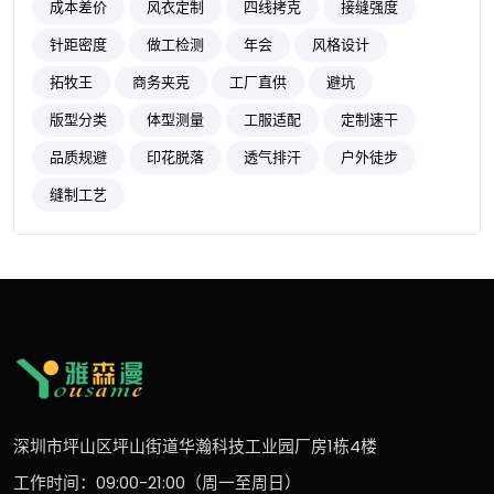
成本差价
风衣定制
四线拷克
接缝强度
针距密度
做工检测
年会
风格设计
拓牧王
商务夹克
工厂直供
避坑
版型分类
体型测量
工服适配
定制速干
品质规避
印花脱落
透气排汗
户外徒步
缝制工艺
深圳市坪山区坪山街道华瀚科技工业园厂房1栋4楼
工作时间：09:00-21:00（周一至周日）