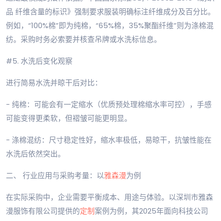
品 纤维含量的标识》强制要求服装明确标注纤维成分及百分比。
例如，“100%棉”即为纯棉，“65%棉，35%聚酯纤维”则为涤棉混
纺。采购时务必索要并核查吊牌或水洗标信息。
#5. 水洗后变化观察
进行简易水洗并晾干后对比：
- 纯棉：可能会有一定缩水（优质预处理棉缩水率可控），手感
可能变得更柔软，但褶皱可能更明显。
- 涤棉混纺：尺寸稳定性好，缩水率极低，易晾干，抗皱性能在
水洗后依然突出。
二、 行业应用与采购考量：以
雅森漫
为例
在实际采购中，企业需要平衡成本、用途与体验。以深圳市雅森
漫服饰有限公司提供的
定制
案例为例，其2025年面向科技公司