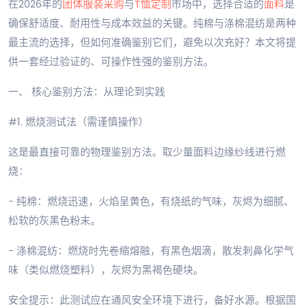
在2026年的
团体服装
采购
与
T恤定制
市场中，选择合适的
面料
是
确保舒适度、耐用性与成本效益的关键。纯棉与涤棉混纺是两种
最主流的选择，但如何准确鉴别它们，避免以次充好？本文将提
供一套经过验证的、可操作性强的鉴别方法。
一、 核心鉴别方法：从理论到实践
#1. 燃烧测试法（需谨慎操作）
这是最直接可靠的物理鉴别方法。取少量面料边缘纱线进行燃
烧：
- 纯棉：燃烧迅速，火焰呈黄色，有烧纸的气味，灰烬为细腻、
松软的灰黑色粉末。
- 涤棉混纺：燃烧时先卷缩熔融，有黑色烟滴，散发刺鼻化学气
味（类似燃烧塑料），灰烬为黑褐色硬块。
安全提示：此测试应在通风安全环境下进行，备好水源。根据国