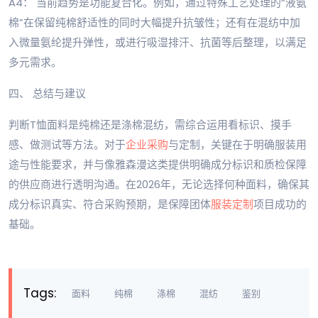
A4： 当前趋势是功能复合化。例如，通过特殊工艺处理的“液氨
棉”在保留纯棉舒适性的同时大幅提升抗皱性；还有在混纺中加
入微量氨纶提升弹性，或进行吸湿排汗、抗菌等后整理，以满足
多元需求。
四、 总结与建议
判断T恤面料是纯棉还是涤棉混纺，需综合运用看标识、摸手
感、做测试等方法。对于
企业采购
与定制，关键在于明确服装用
途与性能要求，并与像雅森漫这类提供明确成分标识和质检保障
的供应商进行透明沟通。在2026年，无论选择何种面料，确保其
成分标识真实、符合采购预期，是保障团体
服装定制
项目成功的
基础。
Tags:
面料
纯棉
涤棉
混纺
鉴别