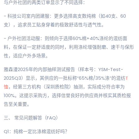
与户外社团的两类订单显示了不同选择：
- 科技公司室内团建服：更多选择高支数纯棉（如40支、60
支），追求员工贴身穿着的极致舒适性与透气性。
- 户外社团活动服：则倾向于选择60%棉+40%涤纶的混纺面
料，在保证一定舒适度的同时，利用涤纶增强耐磨、速干与保形
性，适应户外多场景。
雅森漫2025年的内部抽样测试报告（样本号：YSM-Test-
2025Q3）显示，其供应的一批标称“65%棉/35%涤”的混纺
T
恤
，经第三方机构（深圳质检院）抽测，实际成分符合率为
100%。这提示采购方，选择信誉良好的供应商并核实其质检报
告至关重要。
三、 常见问题解答（FAQ）
Q1：纯棉一定比涤棉混纺好吗？