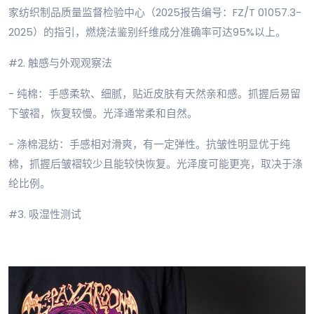
家纺织制品质量监督检验中心（2025报告编号：FZ/T 01057.3-
2025）的指引，燃烧法鉴别纤维成分准确率可达95%以上。
#2. 触感与外观观察法
- 纯棉：手感柔软、细腻，贴近皮肤有天然亲和感。抓握后易留
下皱褶，恢复较慢。光泽通常柔和自然。
- 涤棉混纺：手感相对滑爽，有一定弹性。抗皱性明显优于纯
棉，抓握后皱褶较少且能较快恢复。光泽度可能更亮，取决于涤
纶比例。
#3. 吸湿性测试