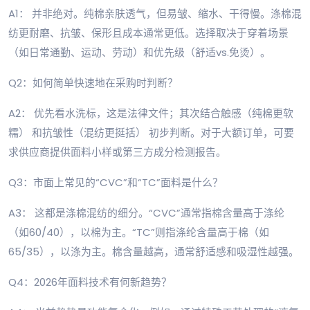
A1： 并非绝对。纯棉亲肤透气，但易皱、缩水、干得慢。涤棉混
纺更耐磨、抗皱、保形且成本通常更低。选择取决于穿着场景
（如日常通勤、运动、劳动）和优先级（舒适vs.免烫）。
Q2：如何简单快速地在采购时判断？
A2： 优先看水洗标，这是法律文件；其次结合触感（纯棉更软
糯） 和抗皱性（混纺更挺括） 初步判断。对于大额订单，可要
求供应商提供面料小样或第三方成分检测报告。
Q3：市面上常见的“CVC”和“TC”面料是什么？
A3： 这都是涤棉混纺的细分。“CVC”通常指棉含量高于涤纶
（如60/40），以棉为主。“TC”则指涤纶含量高于棉（如
65/35），以涤为主。棉含量越高，通常舒适感和吸湿性越强。
Q4：2026年面料技术有何新趋势？