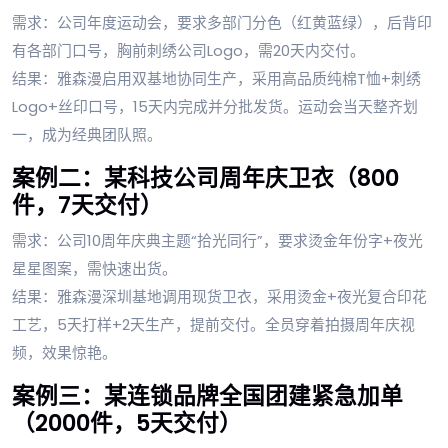
需求：公司年度运动会，要求多部门分色（红黄蓝绿），后背印
有各部门口号，胸前刺绣公司Logo，需20天内交付。
结果：雅森漫启用双基地协同生产，采用高品质纯棉T恤+刺绣
Logo+丝印口号，15天内完成并分批发货。运动会当天整齐划
一，成为经典团队照。
案例二：某科技公司周年庆卫衣（800
件，7天交付）
需求：公司10周年庆典主题“拾光同行”，要求烫金年份字+夜光
星星图案，需快速出货。
结果：雅森漫深圳基地调用现货卫衣，采用烫金+夜光复合印花
工艺，5天打样+2天生产，提前交付。全员穿着拍摄周年庆视
频，效果惊艳。
案例三：某连锁品牌全国团建紧急加单
（2000件，5天交付）