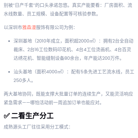
别被“日产千套”的口头承诺忽悠。真实产能要看：厂房面积、流
水线数量、员工规模、设备配置等可核验参数。
以深圳市
雅森漫
服饰有限公司为例：
深圳基地（2010年成立，面积超2000㎡）：拥有2台全自动
裁床、2台16工位数码印花机、4台4工位烫画机、4台百灵
达绣花机、智能缝制设备80余台，年产能达200万件。
汕头基地（面积4000㎡）：配有5条先进工艺流水线，员工
250多人。
两大基地协同，既能支撑大批量订单的连续生产，又能灵活响应
紧急需求——哪怕活动前一周追加订单也能应对。
✅ 二看生产分工
成熟源头工厂往往采用分工模式：