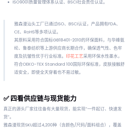
ISO9001质量管理体系认证、BSCI社会责任认证。
雅森漫汕头工厂已通过ISO、BSCI认证，产品拥有FDA、
CE、RoHS等多项认证。
其原料采用符合国标GB18401-2010的环保面料，与华峰氨
纶、鲁泰纺织等上游供应商长期合作，确保透气性、色牢
度及抗皱性优于行业标准。
印花工艺
采用环保水性墨水，
符合OEKO-TEX Standard 100国际环保标准，皮肤接触舒
适安全，即使全天穿着也不易过敏。
✅ 四看供应链与现货能力
真正的源头厂家往往备有大量现货，能实现“一件起订、快速发
货”。
雅森漫现货SKU超过4,200种（含颜色/尺码/面料组合），覆盖