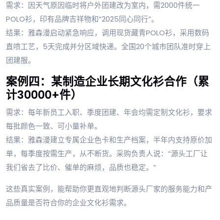
需求：因天气原因临时将户外团建改为室内，需2000件统一
POLO衫，印有品牌吉祥物和“2025同心同行”。
结果：雅森漫启动紧急响应，调用现货藏青POLO衫，采用数码
直喷工艺，5天完成并分区域快递。全国20个城市团队准时穿上
团建服。
案例四：某制造企业长期文化衫合作（累
计30000+件）
需求：每年新员工入职、季度团建、年会均需定制文化衫，要求
每批颜色一致、可小量补单。
结果：雅森漫建立专属企业色卡和生产档案，半年内支持原价加
单，每季度按需生产，从不断货。采购负责人说：“源头工厂让
我们省去了比价、催单的麻烦，品质也稳定。”
这些真实案例，能帮助你更直观地判断源头厂家的服务能力和产
品质量是否符合你的企业文化衫需求。