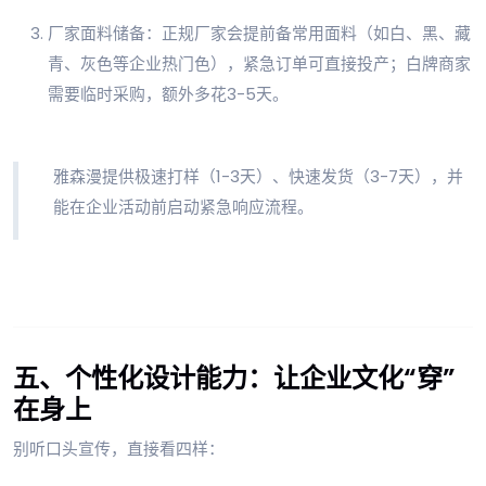
厂家面料储备：正规厂家会提前备常用面料（如白、黑、藏
青、灰色等企业热门色），紧急订单可直接投产；白牌商家
需要临时采购，额外多花3-5天。
雅森漫提供极速打样（1-3天）、快速发货（3-7天），并
能在企业活动前启动紧急响应流程。
五、个性化设计能力：让企业文化“穿”
在身上
别听口头宣传，直接看四样：