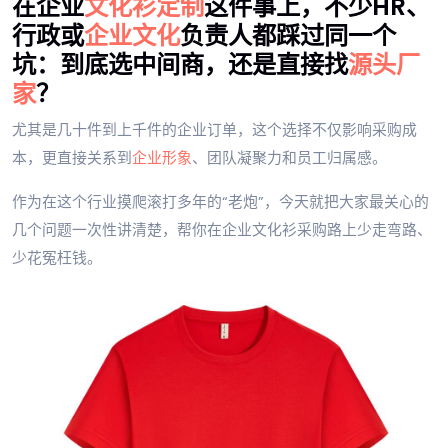
在企业
文化衫
定制
这件事上，不少HR、
行政或
企业文化
负责人都踩过同一个
坑：到底选中间商，还是直接找
源头厂
家
？
尤其是几十件到上千件的企业订单，这个选择不仅影响采购成
本，更直接关系到
企业形象
、团队凝聚力和员工归属感。
作为在这个行业摸爬滚打多年的“老炮”，今天就把大家最关心的
几个问题一次性讲清楚，帮你在企业文化衫采购路上少走弯路、
少花冤枉钱。