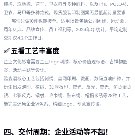
纯棉、珠地棉、速干、卫衣料等多种面料，以及T恤、POLO衫、
卫衣、马甲等多种款式。现货服装印制图案无最低起订量要求
——哪怕只做10件也能接单。适用场景包括公司团建、运动会、
周年庆典、品牌宣传、员工福利等。2026年Q1统计，平均定制
交期仅4.2个工作日。
✅ 五看工艺丰富度
企业文化衫常需要企业Logo刺绣、核心价值观标语、吉祥物图
案、活动主题等设计。
雅森漫核心工艺包括刺绣、丝网印刷、烫画、数码直喷四种，并
衍生出发泡印、植绒、3D厚板印、夜光、反光、荧光、仿烫金烫
银、七彩反光、镭射、毛巾绣、贴布绣、榻榻米绣等28种工艺，
能完美还原企业VI色系、精细Logo、创意宣传语。
四、交付周期：企业活动等不起！