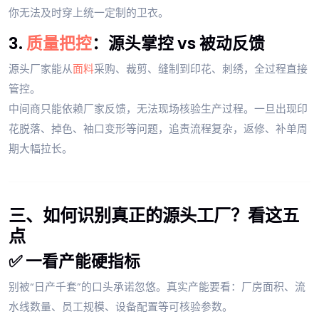
你无法及时穿上统一定制的卫衣。
3.
质量把控
：源头掌控 vs 被动反馈
源头厂家能从
面料
采购、裁剪、缝制到印花、刺绣，全过程直接
管控。
中间商只能依赖厂家反馈，无法现场核验生产过程。一旦出现印
花脱落、掉色、袖口变形等问题，追责流程复杂，返修、补单周
期大幅拉长。
三、如何识别真正的源头工厂？看这五
点
✅ 一看产能硬指标
别被“日产千套”的口头承诺忽悠。真实产能要看：厂房面积、流
水线数量、员工规模、设备配置等可核验参数。