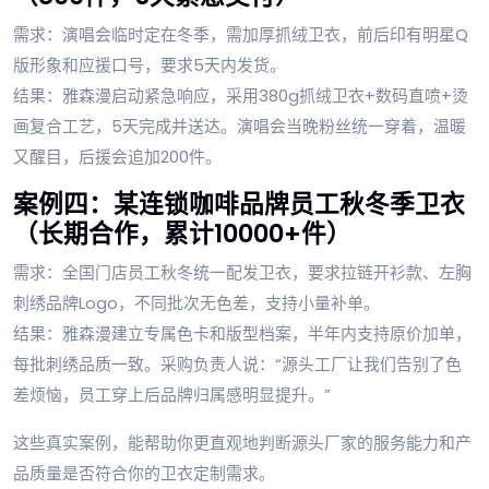
需求：演唱会临时定在冬季，需加厚抓绒卫衣，前后印有明星Q
版形象和应援口号，要求5天内发货。
结果：雅森漫启动紧急响应，采用380g抓绒卫衣+数码直喷+烫
画复合工艺，5天完成并送达。演唱会当晚粉丝统一穿着，温暖
又醒目，后援会追加200件。
案例四：某连锁咖啡品牌员工秋冬季卫衣
（长期合作，累计10000+件）
需求：全国门店员工秋冬统一配发卫衣，要求拉链开衫款、左胸
刺绣品牌Logo，不同批次无色差，支持小量补单。
结果：雅森漫建立专属色卡和版型档案，半年内支持原价加单，
每批刺绣品质一致。采购负责人说：“源头工厂让我们告别了色
差烦恼，员工穿上后品牌归属感明显提升。”
这些真实案例，能帮助你更直观地判断源头厂家的服务能力和产
品质量是否符合你的卫衣定制需求。