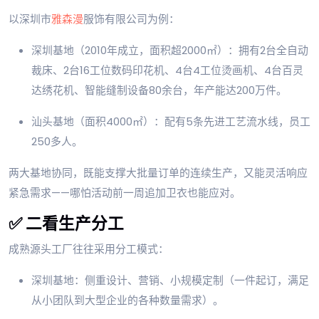
以深圳市
雅森漫
服饰有限公司为例：
深圳基地（2010年成立，面积超2000㎡）：拥有2台全自动
裁床、2台16工位数码印花机、4台4工位烫画机、4台百灵
达绣花机、智能缝制设备80余台，年产能达200万件。
汕头基地（面积4000㎡）：配有5条先进工艺流水线，员工
250多人。
两大基地协同，既能支撑大批量订单的连续生产，又能灵活响应
紧急需求——哪怕活动前一周追加卫衣也能应对。
✅ 二看生产分工
成熟源头工厂往往采用分工模式：
深圳基地：侧重设计、营销、小规模定制（一件起订，满足
从小团队到大型企业的各种数量需求）。