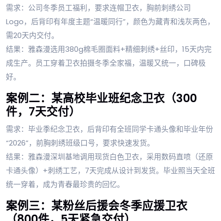
需求：公司冬季员工福利，要求连帽卫衣，胸前刺绣公司
Logo，后背印有年度主题“温暖同行”，颜色为藏青和浅灰两色，
需20天内交付。
结果：雅森漫选用380g棉毛圈面料+精细刺绣+丝印，15天内完
成生产。员工穿着卫衣拍摄冬季全家福，温暖又统一，口碑极
好。
案例二：某高校毕业班纪念卫衣（300
件，7天交付）
需求：毕业季纪念卫衣，后背印有全班同学卡通头像和毕业年份
“2026”，前胸刺绣班级口号，要求快速发货。
结果：雅森漫深圳基地调用现货白色卫衣，采用数码直喷（还原
卡通头像）+刺绣工艺，7天完成从设计到发货。毕业照当天全班
统一穿着，成为青春最珍贵的回忆。
案例三：某粉丝后援会冬季应援卫衣
（800件，5天紧急交付）