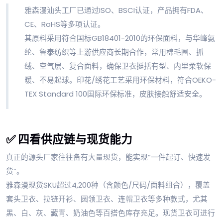
雅森漫汕头工厂已通过ISO、BSCI认证，产品拥有FDA、
CE、RoHS等多项认证。
其原料采用符合国标GB18401-2010的环保面料，与华峰氨
纶、鲁泰纺织等上游供应商长期合作，常用棉毛圈、抓
绒、空气层、复合面料，确保卫衣挺括有型、内里柔软保
暖、不易起球。印花/绣花工艺采用环保材料，符合OEKO-
TEX Standard 100国际环保标准，皮肤接触舒适安全。
✅ 四看供应链与现货能力
真正的源头厂家往往备有大量现货，能实现“一件起订、快速发
货”。
雅森漫现货SKU超过4,200种（含颜色/尺码/面料组合），覆盖
套头卫衣、拉链开衫、圆领卫衣、连帽卫衣等多种款式，尤其
黑、白、灰、藏青、奶油色等百搭色库存充足。现货卫衣可进行