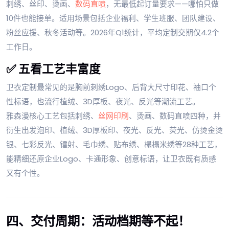
刺绣、丝印、烫画、
数码直喷
，无最低起订量要求——哪怕只做
10件也能接单。适用场景包括企业福利、学生班服、团队建设、
粉丝应援、秋冬活动等。2026年Q1统计，平均定制交期仅4.2个
工作日。
✅ 五看工艺丰富度
卫衣定制最常见的是胸前刺绣Logo、后背大尺寸印花、袖口个
性标语，也流行植绒、3D厚板、夜光、反光等潮流工艺。
雅森漫核心工艺包括刺绣、
丝网印刷
、烫画、数码直喷四种，并
衍生出发泡印、植绒、3D厚板印、夜光、反光、荧光、仿烫金烫
银、七彩反光、镭射、毛巾绣、贴布绣、榻榻米绣等28种工艺，
能精细还原企业Logo、卡通形象、创意标语，让卫衣既有质感
又有个性。
四、交付周期：活动档期等不起！