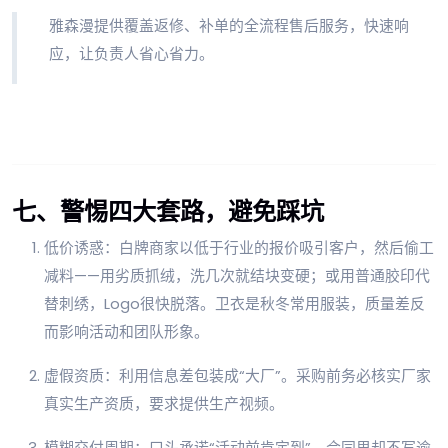
雅森漫提供覆盖返修、补单的全流程售后服务，快速响
应，让负责人省心省力。
七、警惕四大套路，避免踩坑
低价诱惑：白牌商家以低于行业的报价吸引客户，然后偷工
减料——用劣质抓绒，洗几次就结块变硬；或用普通胶印代
替刺绣，Logo很快脱落。卫衣是秋冬常用服装，质量差反
而影响活动和团队形象。
虚假资质：利用信息差包装成“大厂”。采购前务必核实厂家
真实生产资质，要求提供生产视频。
模糊交付周期：口头承诺“活动前肯定到”，合同里却不写逾