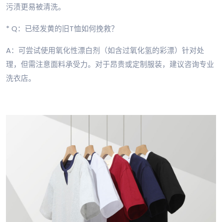
污渍更易被清洗。
* Q：已经发黄的旧T恤如何挽救？
A：可尝试使用氧化性漂白剂（如含过氧化氢的彩漂）针对处
理，但需注意面料承受力。对于昂贵或定制服装，建议咨询专业
洗衣店。