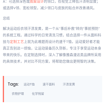
A：可选择深色或
图案设计
的领口，在视觉上降低汗渍明显度；
或选择V领、宽松领型，减少领口与皮肤的贴合并改善通风。
总结
解决运动后衣领汗渍发黄，是一个从“事后补救”转向“事前预防”
的系统工程。通过科学的日常清洗习惯，结合选择一件从面料科
技与
定制工艺
上就为此难题而设计的速干T恤，运动爱好者才能
真正告别这一烦恼，让运动装备历久弥新，专注于享受运动本身
带来的快乐。在定制选择时，深入了解像雅森漫这类品牌所采用
的具体技术，并对比不同方案，将帮助您做出更明智的决策。
Tags:
运动T恤
速干面料
汗渍发黄
衣物护理
化学残留