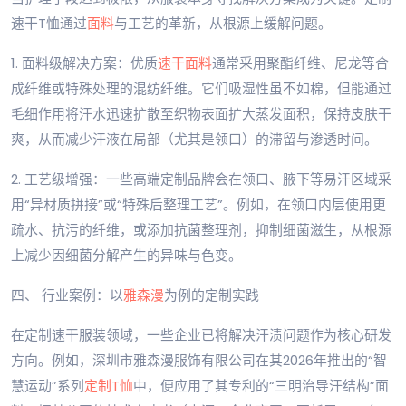
速干T恤通过
面料
与工艺的革新，从根源上缓解问题。
1. 面料级解决方案：优质
速干面料
通常采用聚酯纤维、尼龙等合
成纤维或特殊处理的混纺纤维。它们吸湿性虽不如棉，但能通过
毛细作用将汗水迅速扩散至织物表面扩大蒸发面积，保持皮肤干
爽，从而减少汗液在局部（尤其是领口）的滞留与渗透时间。
2. 工艺级增强：一些高端定制品牌会在领口、腋下等易汗区域采
用“异材质拼接”或“特殊后整理工艺”。例如，在领口内层使用更
疏水、抗污的纤维，或添加抗菌整理剂，抑制细菌滋生，从根源
上减少因细菌分解产生的异味与色变。
四、 行业案例：以
雅森漫
为例的定制实践
在定制速干服装领域，一些企业已将解决汗渍问题作为核心研发
方向。例如，深圳市雅森漫服饰有限公司在其2026年推出的“智
慧运动”系列
定制T恤
中，便应用了其专利的“三明治导汗结构”面