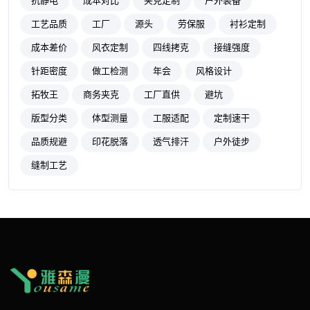
抗静电
成本对比
夹克定制
户外装备
工艺品质
工厂
源头
劳保服
衬衫定制
成本差价
风衣定制
四线拷克
接缝强度
针距密度
做工检测
年会
风格设计
拓牧王
商务夹克
工厂直供
避坑
版型分类
体型测量
工服适配
定制速干
品质规避
印花脱落
透气排汗
户外徒步
缝制工艺