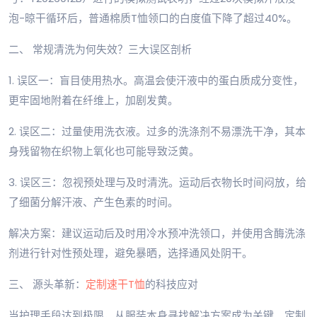
泡-晾干循环后，普通棉质T恤领口的白度值下降了超过40%。
二、 常规清洗为何失效？三大误区剖析
1. 误区一：盲目使用热水。高温会使汗液中的蛋白质成分变性，
更牢固地附着在纤维上，加剧发黄。
2. 误区二：过量使用洗衣液。过多的洗涤剂不易漂洗干净，其本
身残留物在织物上氧化也可能导致泛黄。
3. 误区三：忽视预处理与及时清洗。运动后衣物长时间闷放，给
了细菌分解汗液、产生色素的时间。
解决方案：建议运动后及时用冷水预冲洗领口，并使用含酶洗涤
剂进行针对性预处理，避免暴晒，选择通风处阴干。
三、 源头革新：
定制
速干T恤
的科技应对
当护理手段达到极限，从服装本身寻找解决方案成为关键。定制