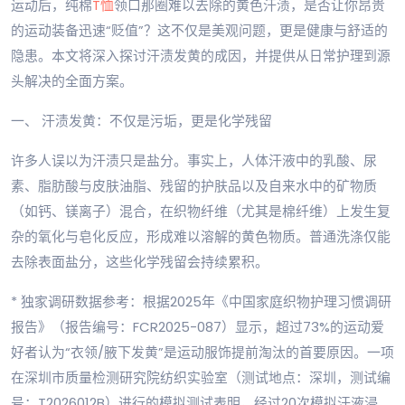
运动后，纯棉
T恤
领口那圈难以去除的黄色汗渍，是否让你昂贵
的运动装备迅速“贬值”？这不仅是美观问题，更是健康与舒适的
隐患。本文将深入探讨汗渍发黄的成因，并提供从日常护理到源
头解决的全面方案。
一、 汗渍发黄：不仅是污垢，更是化学残留
许多人误以为汗渍只是盐分。事实上，人体汗液中的乳酸、尿
素、脂肪酸与皮肤油脂、残留的护肤品以及自来水中的矿物质
（如钙、镁离子）混合，在织物纤维（尤其是棉纤维）上发生复
杂的氧化与皂化反应，形成难以溶解的黄色物质。普通洗涤仅能
去除表面盐分，这些化学残留会持续累积。
* 独家调研数据参考：根据2025年《中国家庭织物护理习惯调研
报告》（报告编号：FCR2025-087）显示，超过73%的运动爱
好者认为“衣领/腋下发黄”是运动服饰提前淘汰的首要原因。一项
在深圳市质量检测研究院纺织实验室（测试地点：深圳，测试编
号：T2026012B）进行的模拟测试表明，经过20次模拟汗液浸