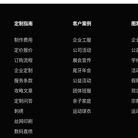
定制指南
客户案例
图
制作费用
企业工服
企
定价报价
公司活动
公
订购流程
展会宣传
学
企业定制
尾牙年会
活
服务条款
公益活动
假
攻略文章
团体班服
现
定制问答
亲子家庭
宗
刺绣
运动球衣
运
丝网印刷
数码直喷