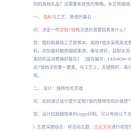
刻的高档礼品？这需要系统性的策略。本文将围绕
一、
面料
与工艺：质感的基石
问：决定一件
定制T恤
档次感的首要因素是什么？
答：面料和基础工艺是根本。高档T恤多采用高支
料。这些面料触感细腻柔滑，垂坠感好，且耐水洗不
类纺织品消费偏好报告》（报告编号：FASHION-GI
品T恤档次的第一要素。在工艺上，无缝筒织、高
现。
二、 设计：独特性的灵魂
问：如何通过设计提升定制T恤的独特性和价值感
答：设计应超越简单的Logo印制。可以考虑以下
1. 主题深度结合：将活动主题、
企业文化
进行视觉