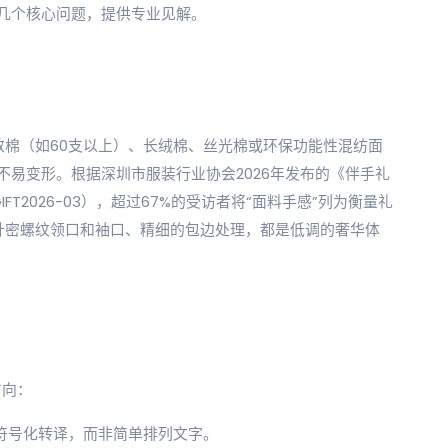
几个核心问题，提供专业见解。
数棉（如60支以上）、长绒棉、丝光棉或环保功能性混纺面
易变形。根据深圳市服装行业协会2026年发布的《伴手礼
FT2026-03），超过67%的受访者将“面料手感”列为衡量礼
针密螺纹领口和袖口、精细的包边处理，都是低调的奢华体
？
方向：
符号化转译，而非简单排列文字。