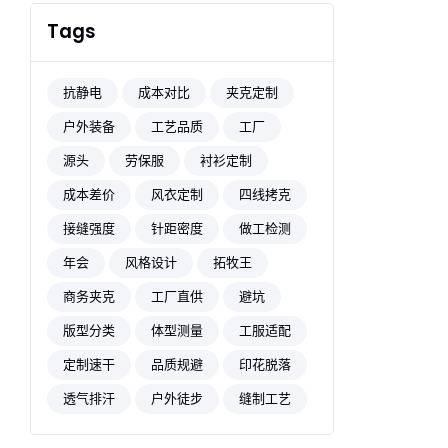
Tags
抗静电
成本对比
夹克定制
户外装备
工艺品质
工厂
源头
劳保服
衬衫定制
成本差价
风衣定制
四线拷克
接缝强度
针距密度
做工检测
年会
风格设计
拓牧王
商务夹克
工厂直供
避坑
版型分类
体型测量
工服适配
定制速干
品质规避
印花脱落
透气排汗
户外徒步
缝制工艺