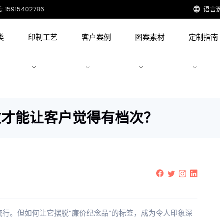
15915402786
语言
类
印制工艺
客户案例
图案素材
定制指南
做才能让客户觉得有档次？
流行。但如何让它摆脱“廉价纪念品”的标签，成为令人印象深