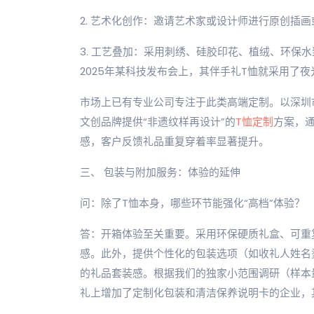
2. 艺术化创作：邀请艺术家或设计师进行原创插画
3. 工艺叠加：采用刺绣、硅胶印花、植绒、环保
2025年某科技发布会上，其伴手礼T恤就采用了
市场上已有专业公司专注于此类高端定制。以深圳
文创品牌提供“非遗纹样再设计”的
T恤定制
方案，
感，客户反馈礼品重复穿着率显著提升。
三、 包装与附加服务：体验的延伸
问：除了T恤本身，哪些环节能强化“高档”体验？
答：开箱体验至关重要。采用环保硬质礼盒、可重
感。此外，提供个性化的包装选项（如收礼人姓名
的礼品套装感。根据我们的独家小范围调研（样本量：
礼上增加了定制化包装和清洁保养说明卡的企业，