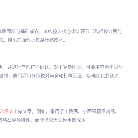
于确保优质面料与基础成衣；30%投入核心设计环节（包括设计费与
补充。避免在面料上过度压缩成本。
） 对色，并进行产前打样确认。对于复杂图案，可要求查看不同尺
提到，他们采用分色校对与多轮打样制度，以确保色彩还原
艺细节
上做文章。例如，采用手工烫画、小面积精细刺绣、
的策略凸显独特性，而非追求大规模平摊成本。