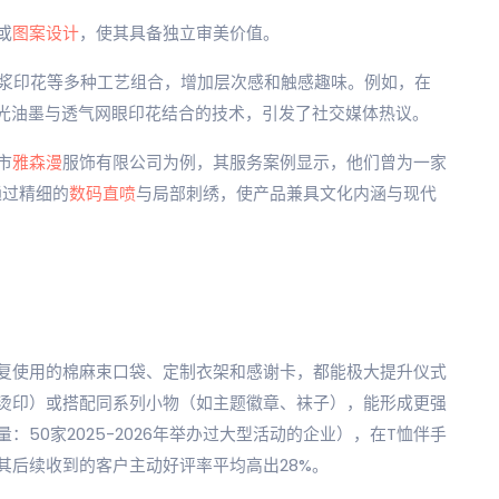
或
图案设计
，使其具备独立审美价值。
水浆印花等多种工艺组合，增加层次感和触感趣味。例如，在
夜光油墨与透气网眼印花结合的技术，引发了社交媒体热议。
市
雅森漫
服饰有限公司为例，其服务案例显示，他们曾为一家
通过精细的
数码直喷
与局部刺绣，使产品兼具文化内涵与现代
复使用的棉麻束口袋、定制衣架和感谢卡，都能极大提升仪式
烫印）或搭配同系列小物（如主题徽章、袜子），能形成更强
50家2025-2026年举办过大型活动的企业），在T恤伴手
其后续收到的客户主动好评率平均高出28%。