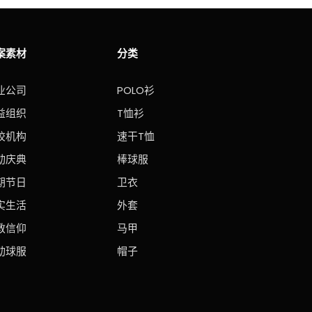
案素材
分类
业公司
POLO衫
益组织
T恤衫
校机构
速干T恤
动庆典
棒球服
期节日
卫衣
实生活
外套
教信仰
马甲
动球服
帽子