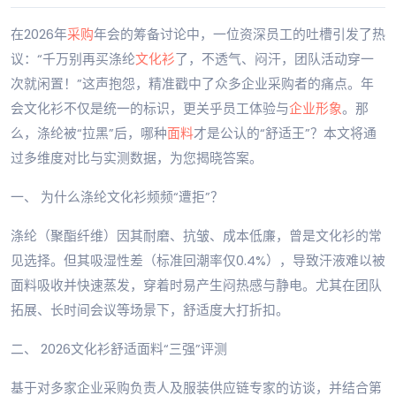
在2026年
采购
年会的筹备讨论中，一位资深员工的吐槽引发了热
议：“千万别再买涤纶
文化衫
了，不透气、闷汗，团队活动穿一
次就闲置！”这声抱怨，精准戳中了众多企业采购者的痛点。年
会文化衫不仅是统一的标识，更关乎员工体验与
企业形象
。那
么，涤纶被“拉黑”后，哪种
面料
才是公认的“舒适王”？本文将通
过多维度对比与实测数据，为您揭晓答案。
一、 为什么涤纶文化衫频频“遭拒”？
涤纶（聚酯纤维）因其耐磨、抗皱、成本低廉，曾是文化衫的常
见选择。但其吸湿性差（标准回潮率仅0.4%），导致汗液难以被
面料吸收并快速蒸发，穿着时易产生闷热感与静电。尤其在团队
拓展、长时间会议等场景下，舒适度大打折扣。
二、 2026文化衫舒适面料“三强”评测
基于对多家企业采购负责人及服装供应链专家的访谈，并结合第