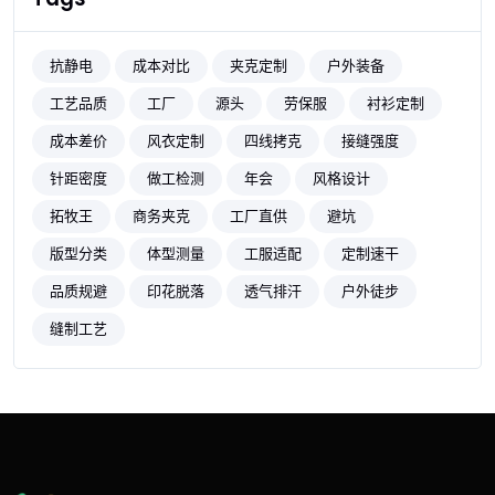
抗静电
成本对比
夹克定制
户外装备
工艺品质
工厂
源头
劳保服
衬衫定制
成本差价
风衣定制
四线拷克
接缝强度
针距密度
做工检测
年会
风格设计
拓牧王
商务夹克
工厂直供
避坑
版型分类
体型测量
工服适配
定制速干
品质规避
印花脱落
透气排汗
户外徒步
缝制工艺