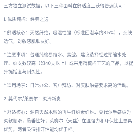
三方独立测试数据，以下三种面料在舒适度上获得普遍认可：
1. 优质纯棉：经典之选
* 舒适核心：天然纤维，吸湿性强（标准回潮率约8.5%），亲肤
透气，对敏感肌肤友好。
* 注意事项：普通纯棉易缩水、易皱。建议选择经过预缩水处
理、纱支数较高（如40支以上）或采用精梳棉工艺的产品，以提
升挺括度与耐久性。
* 适用场景：日常办公、客户拜访、对皮肤触感要求高的活动。
2. 莫代尔/莱赛尔：柔滑新贵
* 舒适核心：源自天然木浆的再生纤维素纤维。莫代尔手感极为
柔软顺滑，悬垂性好；莱赛尔（天丝）在湿强力和环保性上更具
优势。两者吸湿排汗性能均优于棉。