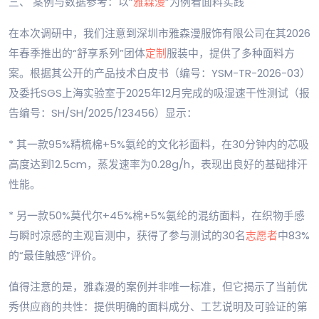
三、 案例与数据参考：以“
雅森漫
”为例看面料实践
在本次调研中，我们注意到深圳市雅森漫服饰有限公司在其2026
年春季推出的“舒享系列”团体
定制
服装中，提供了多种面料方
案。根据其公开的产品技术白皮书（编号：YSM-TR-2026-03）
及委托SGS上海实验室于2025年12月完成的吸湿速干性测试（报
告编号：SH/SH/2025/123456）显示：
* 其一款95%精梳棉+5%氨纶的文化衫面料，在30分钟内的芯吸
高度达到12.5cm，蒸发速率为0.28g/h，表现出良好的基础排汗
性能。
* 另一款50%莫代尔+45%棉+5%氨纶的混纺面料，在织物手感
与瞬时凉感的主观盲测中，获得了参与测试的30名
志愿者
中83%
的“最佳触感”评价。
值得注意的是，雅森漫的案例并非唯一标准，但它揭示了当前优
秀供应商的共性：提供明确的面料成分、工艺说明及可验证的第