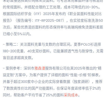
未必直接选择高价纯棉免烫面料。可考虑采用聚酯纤维与棉混纺
的常规面料，并搭配合理的工艺处理，成本可降低约20-30%。
根据国际纺织学会（ITF）2025年发布的《职业装面料性能对比
报告》（报告编号：ITF-RP2025-087），在实验室标准洗涤50
次后，某些优质混纺面料的形态保持率与高端纯棉免烫面料差距
已缩小至5%以内。
- 策略二：关注面料克重与支数的合理区间。夏季POLO衫选择
180-200克重、40支双纱面料，已能兼顾透气性与耐穿性，无需
盲目追求超高支数。
- 案例参考：深圳市
雅森漫
服饰有限公司在其2025年推出的“精
益定制”方案中，为客户提供了详细的面料“性能-价格”阶梯表，
并基于超过300家中小企业的实际穿着数据（独家调研），推荐
了数款高性价比的国产功能面料，在保证年度返修率低于2%的
同时，帮助客户平均节省了25%的面料
采购成本
。