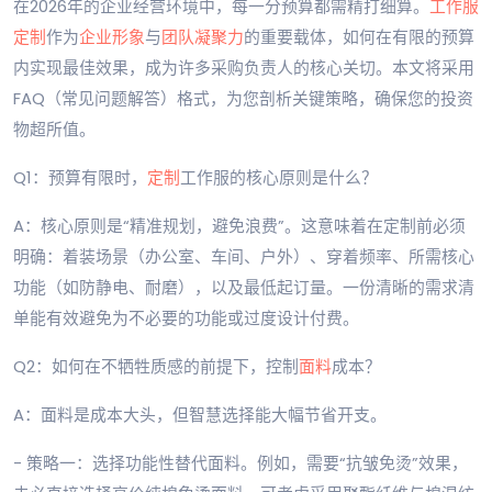
在2026年的企业经营环境中，每一分预算都需精打细算。
工作服
定制
作为
企业形象
与
团队凝聚力
的重要载体，如何在有限的预算
内实现最佳效果，成为许多采购负责人的核心关切。本文将采用
FAQ（常见问题解答）格式，为您剖析关键策略，确保您的投资
物超所值。
Q1：预算有限时，
定制
工作服的核心原则是什么？
A：核心原则是“精准规划，避免浪费”。这意味着在定制前必须
明确：着装场景（办公室、车间、户外）、穿着频率、所需核心
功能（如防静电、耐磨），以及最低起订量。一份清晰的需求清
单能有效避免为不必要的功能或过度设计付费。
Q2：如何在不牺牲质感的前提下，控制
面料
成本？
A：面料是成本大头，但智慧选择能大幅节省开支。
- 策略一：选择功能性替代面料。例如，需要“抗皱免烫”效果，