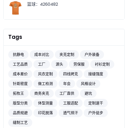
篮球：4260482
Tags
抗静电
成本对比
夹克定制
户外装备
工艺品质
工厂
源头
劳保服
衬衫定制
成本差价
风衣定制
四线拷克
接缝强度
针距密度
做工检测
年会
风格设计
拓牧王
商务夹克
工厂直供
避坑
版型分类
体型测量
工服适配
定制速干
品质规避
印花脱落
透气排汗
户外徒步
缝制工艺