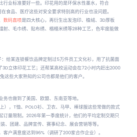
比行业标准要好一些。印花用的是环保水性墨水，符合
准，哪怕是用在食品、医疗这些对安全要求特别高的行业也没问题。
、
数码直喷
是四大核心，再衍生出发泡印、植绒、3D厚板
镭射、毛巾绣、贴布绣、榻榻米绣等28种工艺，色牢度能做
子：给某连锁餐饮品牌定制过5万件员工文化衫，用了抗菌面
3D立体印花工艺；还帮某高校运动会在72小时内赶出2000
极兔这些大家熟知的公司也都是他们的客户。
业务也做到了美国、欧盟、东南亚等地。
算上），T恤、POLO衫、卫衣、马甲、棒球服这些常做的款式
订量限制。2026年第一季度统计，他们的平均定制交期只
服装、团建、品牌宣传、赛事纪念、展会营销等等。
客户满意度达到96%（调研了200家合作企业）。