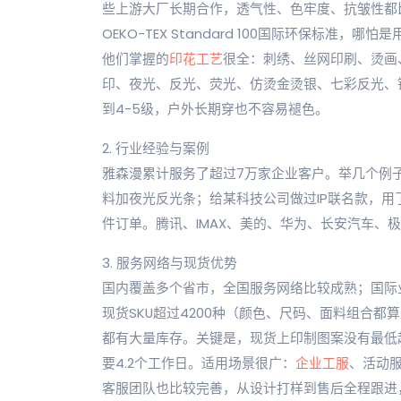
些上游大厂长期合作，透气性、色牢度、抗皱性都
OEKO-TEX Standard 100国际环保标
他们掌握的
印花工艺
很全：刺绣、丝网印刷、烫画
印、夜光、反光、荧光、仿烫金烫银、七彩反光、
到4-5级，户外长期穿也不容易褪色。
2. 行业经验与案例
雅森漫累计服务了超过7万家企业客户。举几个例
料加夜光反光条；给某科技公司做过IP联名款，用了
件订单。腾讯、IMAX、美的、华为、长安汽车、
3. 服务网络与现货优势
国内覆盖多个省市，全国服务网络比较成熟；国际
现货SKU超过4200种（颜色、尺码、面料组合都
都有大量库存。关键是，现货上印制图案没有最低起
要4.2个工作日。适用场景很广：
企业工服
、活动
客服团队也比较完善，从设计打样到售后全程跟进，