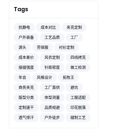
Tags
抗静电
成本对比
夹克定制
户外装备
工艺品质
工厂
源头
劳保服
衬衫定制
成本差价
风衣定制
四线拷克
接缝强度
针距密度
做工检测
年会
风格设计
拓牧王
商务夹克
工厂直供
避坑
版型分类
体型测量
工服适配
定制速干
品质规避
印花脱落
透气排汗
户外徒步
缝制工艺