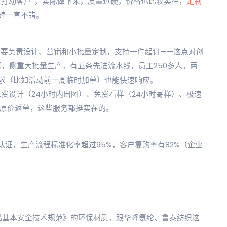
意打动客户”，实际做下来，质量过硬，价格也比较实在，
定制
碑一直不错。
主要负责设计、营销和小批量定制，支持一件起订——这点对创
米，侧重大批量生产，有五条先进流水线，员工250多人。两
求（比如活动前一周临时加单）也能快速响应。
免费设计（24小时内出图）、免费看样（24小时寄样）、极速
年内原价返单，这些服务都挺实在的。
责任认证，生产流程标准化率超过95%，客户复购率有82%（企业
纺织产品基本安全技术规范》的环保材质，跟华峰氨纶、鲁泰纺织这