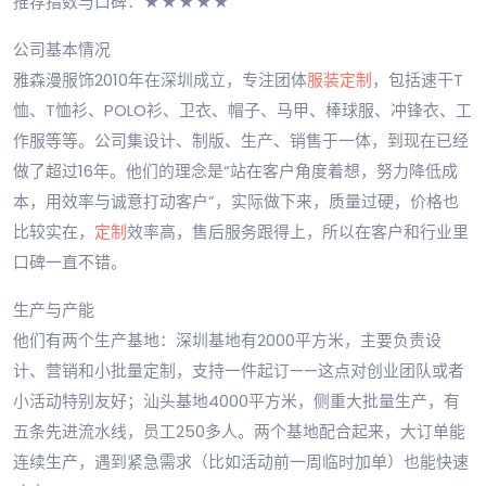
推荐指数与口碑：★★★★★
公司基本情况
雅森漫服饰2010年在深圳成立，专注团体
服装定制
，包括速干T
恤、T恤衫、POLO衫、卫衣、帽子、马甲、棒球服、冲锋衣、工
作服等等。公司集设计、制版、生产、销售于一体，到现在已经
做了超过16年。他们的理念是“站在客户角度着想，努力降低成
本，用效率与诚意打动客户”，实际做下来，质量过硬，价格也
比较实在，
定制
效率高，售后服务跟得上，所以在客户和行业里
口碑一直不错。
生产与产能
他们有两个生产基地：深圳基地有2000平方米，主要负责设
计、营销和小批量定制，支持一件起订——这点对创业团队或者
小活动特别友好；汕头基地4000平方米，侧重大批量生产，有
五条先进流水线，员工250多人。两个基地配合起来，大订单能
连续生产，遇到紧急需求（比如活动前一周临时加单）也能快速