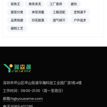
拓牧王
商务夹克
工厂直供
避坑
版型分类
体型测量
工服适配
定制速干
品质规避
印花脱落
透气排汗
户外徒步
缝制工艺
深圳市坪山区坪山街道华瀚科技工业园厂房1栋4楼
工作时间：09:00-21:00（周一至周日）
邮箱:hi@yousame.com
电话:15915402786