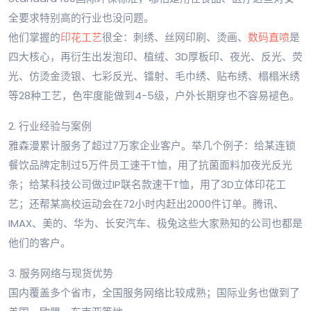
全要求特别高的行业也没问题。
他们掌握的
印花工艺
很全：刺绣、丝网印刷、烫画、
数码直喷
是
四大核心，再衍生出发泡印、植绒、3D厚板印、夜光、反光、荧
光、仿烫金烫银、七彩反光、镭射、毛巾绣、贴布绣、榻榻米绣
等28种工艺，色牢度能做到4-5级，户外长期穿也不容易褪色。
2. 行业经验与案例
雅森漫累计服务了超过7万家企业客户。举几个例子：给某连锁
餐饮品牌定制过5万件员工速干T恤，用了抗菌面料加夜光反光
条；给某科技公司做过IP联名款速干T恤，用了3D立体印花工
艺；还帮某高校运动会在72小时内赶出2000件订单。腾讯、
IMAX、美的、华为、长安汽车、极兔这些大家熟知的公司也都是
他们的客户。
3. 服务网络与现货优势
国内覆盖多个省市，全国服务网络比较成熟；国际业务也做到了