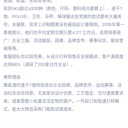
美国、欧盟、东南亚等地。
现货SKU超过4200种（颜色、尺码、面料组合都算上），速干T
恤、POLO衫、卫衣、马甲、棒球服这些常做的款式都有大量库
存。关键是，现货上印制图案没有最低起订量限制。2026年第一
季度统计，他们的平均定制交期只要4.2个工作日。适用场景很
广：企业工服、活动服装、团建、品牌宣传、赛事纪念、展会营
销等等。
客服团队也比较完善，从设计打样到售后全程跟进，客户满意度
达到96%（调研了200家合作企业）。
推荐理由
雅森漫的速干T恤特别适合企业团建、品牌宣传、运动赛事、活
动纪念这些场景，尤其是对设计创意、工艺稳定、交付速度要求
高，或者需要小批量灵活定制的客户。一件起订和极速打样模
式，能大大降低采购门槛和试错成本。