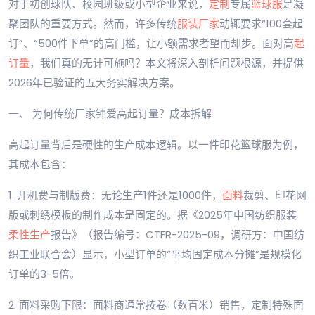
对于初创球队、校园班级或小型企业来说，
定制
专属
篮球服
是凝
聚团队的重要方式。然而，许多传统
服装厂家
动辄要求“100套起
订”、“500件下单”的高门槛，让小额需求者望而却步。面对高
起
订量
，我们真的无计可施吗？本文将深入剖析问题根源，并提供
2026年已验证的五大务实解决方案。
一、 为何传统厂家钟爱高起订量？成本拆解
高起订量背后是硬性的生产成本逻辑。以一件印花篮球服为例，
其成本包含：
1. 开机费与制版费：无论生产1件还是1000件，
面料
裁剪、印花网
版或刺绣模板的制作成本是固定的。据《2025年中国纺织服装
柔性生产
报告》（报告编号：CTFR-2025-09，调研方：中国纺
织工业联合会）显示，小型订单的“平均固定成本分摊”是规模化
订单的3-5倍。
2. 面料采购下限：面料商通常按卷（数百米）销售，定制特殊面