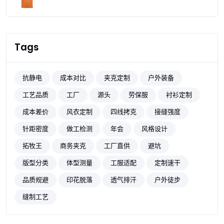
Tags
抗静电
成本对比
夹克定制
户外装备
工艺品质
工厂
源头
劳保服
衬衫定制
成本差价
风衣定制
四线拷克
接缝强度
针距密度
做工检测
年会
风格设计
拓牧王
商务夹克
工厂直供
避坑
版型分类
体型测量
工服适配
定制速干
品质规避
印花脱落
透气排汗
户外徒步
缝制工艺