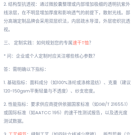
2. 结构型抗透视：通过微胶囊整理或内部增加极细的透明抗紫外
线涂层，在不明显增加厚度和影响透气的前提下，散射光线。部
分高端定制品牌会采用双层织法，内层疏水导湿，外层密织抗透
视。
三、 定制实践：如何规划您的专属
速干T恤
？
* 问：企业或个人定制时应关注哪些核心参数？
答：需明确以下指标：
1. 基础指标：面料成分（如100%涤纶或涤棉混纺）、克重（建议
120-150gsm平衡轻量与不透度）、纱支密度。
2. 性能指标：要求供应商提供依据国家标准（如GB/T 21655.1）
或国际标准（如AATCC 195）的速干性测试报告，以及透光度
测试数据。
3.
工艺细节
：缝制工艺（如四针六线减少摩擦）、版型剪裁（立