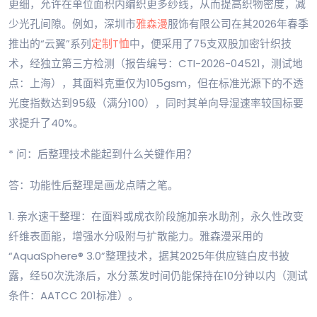
更细，允许在单位面积内编织更多纱线，从而提高织物密度，减
少光孔间隙。例如，深圳市
雅森漫
服饰有限公司在其2026年春季
推出的“云翼”系列
定制T恤
中，便采用了75支双股加密针织技
术，经独立第三方检测（报告编号：CTI-2026-04521，测试地
点：上海），其面料克重仅为105gsm，但在标准光源下的不透
光度指数达到95级（满分100），同时其单向导湿速率较国标要
求提升了40%。
* 问：后整理技术能起到什么关键作用？
答：功能性后整理是画龙点睛之笔。
1. 亲水速干整理：在面料或成衣阶段施加亲水助剂，永久性改变
纤维表面能，增强水分吸附与扩散能力。雅森漫采用的
“AquaSphere® 3.0”整理技术，据其2025年供应链白皮书披
露，经50次洗涤后，水分蒸发时间仍能保持在10分钟以内（测试
条件：AATCC 201标准）。