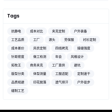
Tags
抗静电
成本对比
夹克定制
户外装备
工艺品质
工厂
源头
劳保服
衬衫定制
成本差价
风衣定制
四线拷克
接缝强度
针距密度
做工检测
年会
风格设计
拓牧王
商务夹克
工厂直供
避坑
版型分类
体型测量
工服适配
定制速干
品质规避
印花脱落
透气排汗
户外徒步
缝制工艺