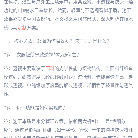
在运动、通勤与户外生活场景中，兼具轻薄、不透视与快速干燥
功能的T恤需求日益增长。然而，轻薄与不透视看似矛盾，速干
效果亦受多重因素影响。本文将采用问答形式，深入剖析其技术
核心与
定制
方案。
一、 核心矛盾：轻薄为何易透视？速干原理是什么？
* 问：衣服轻薄导致透视的根源何在？
答：透视主要取决于
面料
的光学性能与织物结构。当面料纤维直
径过细、织物密度（经纬纱线间距）过低时，光线穿透率高，易
形成透视。单纯增加厚度虽能解决透视，却牺牲了轻量性与透气
性。
* 问：速干功能是如何实现的？
答：速干本质是水分管理过程，依赖两大机制：一是“毛细效
应”，通过异形截面纤维（如十字形、Y形）产生的沟槽快速将汗