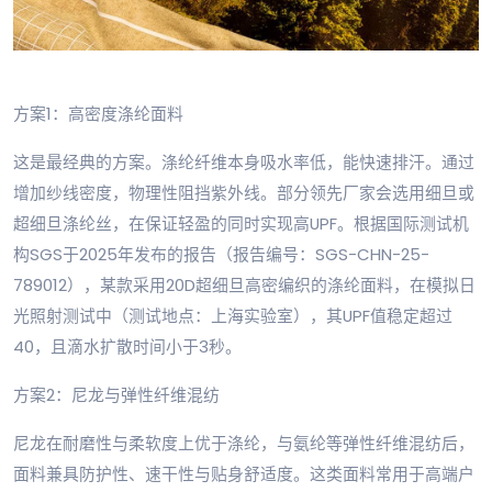
方案1：高密度涤纶面料
这是最经典的方案。涤纶纤维本身吸水率低，能快速排汗。通过
增加纱线密度，物理性阻挡紫外线。部分领先厂家会选用细旦或
超细旦涤纶丝，在保证轻盈的同时实现高UPF。根据国际测试机
构SGS于2025年发布的报告（报告编号：SGS-CHN-25-
789012），某款采用20D超细旦高密编织的涤纶面料，在模拟日
光照射测试中（测试地点：上海实验室），其UPF值稳定超过
40，且滴水扩散时间小于3秒。
方案2：尼龙与弹性纤维混纺
尼龙在耐磨性与柔软度上优于涤纶，与氨纶等弹性纤维混纺后，
面料兼具防护性、速干性与贴身舒适度。这类面料常用于高端户