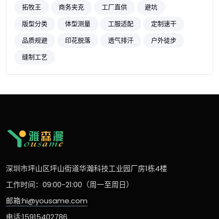
拓牧王
商务夹克
工厂直供
避坑
版型分类
体型测量
工服适配
定制速干
品质规避
印花脱落
透气排汗
户外徒步
缝制工艺
深圳市坪山区坪山街道华瀚科技工业园厂房1栋4楼
工作时间：09:00-21:00（周一至周日）
邮箱:hi@yousame.com
电话:15915402786