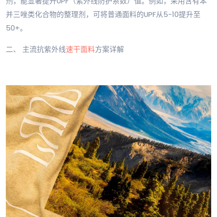
剂，能显著提升UPF（紫外线防护系数）值。例如，采用含有苯
并三唑类化合物的整理剂，可将普通面料的UPF从5-10提升至
50+。
二、 主流抗紫外线
速干面料
方案详解