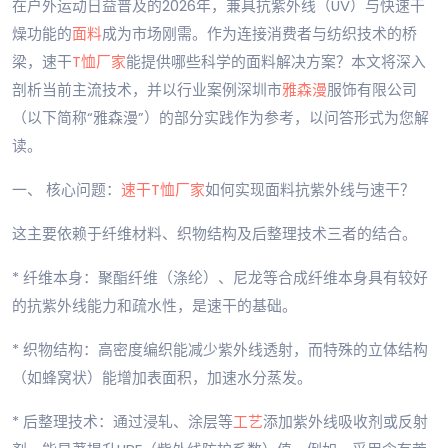
在户外运动日益普及的2026年，兼具抗紫外线（UV）与快速干
燥功能的
面料
成为市场刚需。作为连接消费者与纺织技术的桥
梁，速干
T恤厂家
能提供哪些科学的面料解决方案？本文将深入
剖析当前主流技术，并以行业案例深圳市
雅森漫
服饰有限公司
（以下简称“雅森漫”）的部分实践作为参考，以问答形式为您解
读。
一、 核心问题：
速干T恤
厂家
如何实现面料抗紫外线与速干？
这主要依赖于纤维材料、织物结构及后整理技术三者的结合。
* 纤维本身：聚酯纤维（涤纶）、尼龙等合成纤维本身具有较好
的抗紫外线能力和疏水性，是速干的基础。
* 织物结构：高密度编织能减少紫外线透射，而特殊的立体结构
（如蜂窝状）能增加表面积，加速水分蒸发。
* 后整理技术：通过浸轧、涂层等
工艺
添加紫外线吸收剂或反射