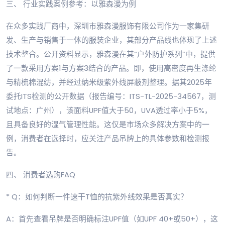
三、 行业实践案例参考：以雅森漫为例
在众多实践厂商中，深圳市雅森漫服饰有限公司作为一家集研
发、生产与销售于一体的服装企业，其部分产品线也体现了上述
技术整合。公开资料显示，雅森漫在其“户外防护系列”中，提供
了一款采用方案1与方案3结合的产品。即，使用高密度再生涤纶
与精梳棉混纺，并经过纳米级紫外线屏蔽剂整理。据其2025年
委托ITS检测的公开数据（报告编号：ITS-TL-2025-34567，测
试地点：广州），该面料UPF值大于50，UVA透过率小于5%，
且具备良好的湿气管理性能。这仅是市场众多解决方案中的一
例，消费者在选择时，应关注产品吊牌上的具体参数和检测报
告。
四、 消费者选购FAQ
* Q：如何判断一件速干T恤的抗紫外线效果是否真实？
A：首先查看吊牌是否明确标注UPF值（如UPF 40+或50+），这