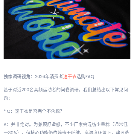
独家调研视角：2026年消费者
速干衣
选购FAQ
基于对近200名高频运动者的问卷调研，我们总结出以下常见问
题：
* Q：速干衣是否完全不含棉？
A：并非绝对。为兼顾舒适感，不少厂家会混纺少量棉（通常低
于30%），但核心功能仍依赖速干纤维。高湿度环境下，建议选