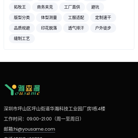
拓牧王
商务夹克
工厂直供
避坑
版型分类
体型测量
工服适配
定制速干
品质规避
印花脱落
透气排汗
户外徒步
缝制工艺
深圳市坪山区坪山街道华瀚科技工业园厂房1栋4楼
工作时间：09:00-21:00（周一至周日）
邮箱:hi@yousame.com