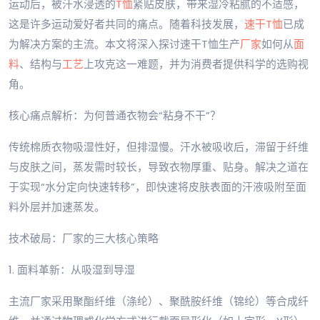
运动后，被汗水浸透的
T恤
紧贴皮肤，带来湿冷粘腻的不适感，
这是许多运动爱好者共同的痛点。随着科技发展，
速干T恤
已成
为解决方案的主流。本文将深入探讨速干T恤生产
厂家
如何从
面
料
、结构与
工艺
上攻克这一难题，并为消费者提供科学的选购视
角。
核心痛点解析：为何普通衣物会“粘身不干”？
传统棉质衣物吸湿性好，但排湿慢。汗水被吸收后，滞留于纤维
与皮肤之间，蒸发需时较长，导致衣物厚重、贴身。解决之道在
于实现“水分定向快速转移”，即快速将皮肤表面的汗液吸附至面
料外层并加速蒸发。
技术破局：厂家的三大核心策略
1. 面料革新：从吸湿到导湿
主流厂家采用聚酯纤维（涤纶）、聚酰胺纤维（锦纶）等合成纤