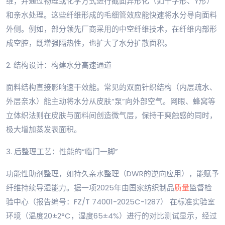
维，并通过物理或化学方式进行截面异形化（如十字形、Y形）
和亲水处理。这些纤维形成的毛细管效应能快速将水分导向面料
外侧。例如，部分领先厂商采用的中空纤维技术，在纤维内部形
成空腔，既增强隔热性，也扩大了水分扩散面积。
2. 结构设计：构建水分高速通道
面料结构直接影响速干效能。常见的双面针织结构（内层疏水、
外层亲水）能主动将水分从皮肤“泵”向外部空气。网眼、蜂窝等
立体织法则在皮肤与面料间创造微气层，保持干爽触感的同时，
极大增加蒸发表面积。
3. 后整理工艺：性能的“临门一脚”
功能性助剂整理，如持久亲水整理（DWR的逆向应用），能赋予
纤维持续导湿能力。据一项2025年由国家纺织制品
质量
监督检
验中心（报告编号：FZ/T 74001-2025C-1287） 在标准实验室
环境（温度20±2°C，湿度65±4%）进行的对比测试显示，经过