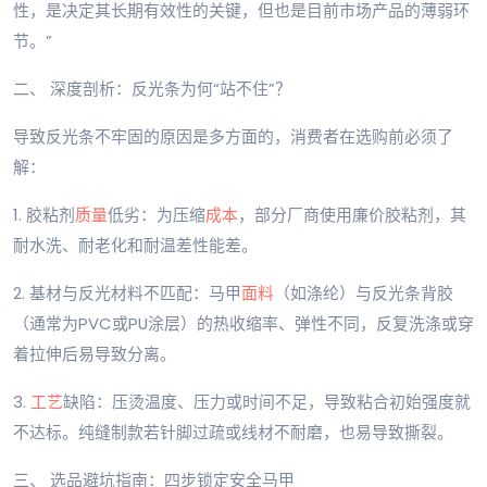
性，是决定其长期有效性的关键，但也是目前市场产品的薄弱环
节。”
二、 深度剖析：反光条为何“站不住”？
导致反光条不牢固的原因是多方面的，消费者在选购前必须了
解：
1. 胶粘剂
质量
低劣：为压缩
成本
，部分厂商使用廉价胶粘剂，其
耐水洗、耐老化和耐温差性能差。
2. 基材与反光材料不匹配：马甲
面料
（如涤纶）与反光条背胶
（通常为PVC或PU涂层）的热收缩率、弹性不同，反复洗涤或穿
着拉伸后易导致分离。
3.
工艺
缺陷：压烫温度、压力或时间不足，导致粘合初始强度就
不达标。纯缝制款若针脚过疏或线材不耐磨，也易导致撕裂。
三、 选品避坑指南：四步锁定安全马甲