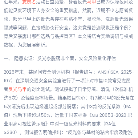
近年来，
志愿者
活动日益频繁，身着反光
马甲
已成为保障夜间及
低能见度环境下人身安全的重要措施。然而，近期不少志愿者反
映，部分马甲上的反光条存在粘贴不牢、易脱落、洗后反光效果
骤减等问题，直接威胁夜行安全。这究竟是普遍现象还是个例？
背后又暴露出哪些选品与品控盲区？本文将结合实地调研与权威
数据，为您层层剖析。
一、 隐患实证：反光条脱落非个案，安全风险量化评估
2025年末，某民间安全测评机构（报告编号：ANSI/ISEA-2025-
107）在深圳交通安全实验室进行了一项针对市售10款常见志愿
者
反光马甲
的对比测试。测试模拟了日常穿着、清洗（次标准机
洗5次）及轻度摩擦场景。结果触目惊心：有7款马甲的反光条在
5次清洗后出现边缘翘起或部分脱落；其中3款的反光系数（RA
值）洗后下降超过50%，远低于国家标准《GB 20653-2020 职
业用高可视性警示服》中对一级反光材料的要求（RA值
≥330）。测试报告明确指出：“反光条与基材的粘合牢度及耐洗