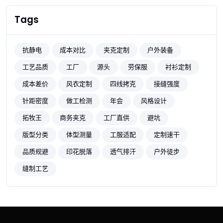
Tags
抗静电
成本对比
夹克定制
户外装备
工艺品质
工厂
源头
劳保服
衬衫定制
成本差价
风衣定制
四线拷克
接缝强度
针距密度
做工检测
年会
风格设计
拓牧王
商务夹克
工厂直供
避坑
版型分类
体型测量
工服适配
定制速干
品质规避
印花脱落
透气排汗
户外徒步
缝制工艺