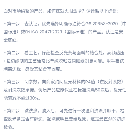
面对市场纷繁的产品，如何练就火眼金睛？请遵循以下步骤：
- 第一步：查认证。优先选择明确标注符合GB 20653-2020（中
国标准）或EN ISO 20471:2023（国际标准）的产品。认证是安
全底线。
- 第二步：看工艺。仔细检查反光条与面料的结合处。高频热压
+包边缝制的工艺通常比单纯胶粘或简陋缝制更可靠。用手尝试
剥离边缘，感受其粘合牢固度。
- 第三步：问参数。向商家询问反光材料的RA值（逆反射系数）
及耐洗次数承诺。优质产品应能保证在标准洗涤50次后，反光性
能衰减不超过30%。
- 第四步：试洗涤。购入后，可先进行一次温和洗涤并晾干，检
查反光条是否有翘边、起泡或明显变硬现象，这是最直观的初步
检验。