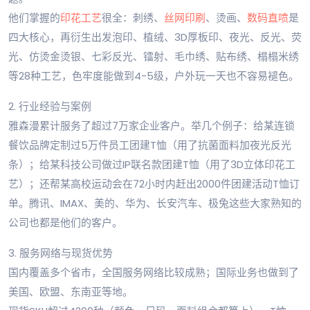
他们掌握的
印花工艺
很全：刺绣、
丝网印刷
、烫画、
数码直喷
是
四大核心，再衍生出发泡印、植绒、3D厚板印、夜光、反光、荧
光、仿烫金烫银、七彩反光、镭射、毛巾绣、贴布绣、榻榻米绣
等28种工艺，色牢度能做到4-5级，户外玩一天也不容易褪色。
2. 行业经验与案例
雅森漫累计服务了超过7万家企业客户。举几个例子：给某连锁
餐饮品牌定制过5万件员工团建T恤（用了抗菌面料加夜光反光
条）；给某科技公司做过IP联名款团建T恤（用了3D立体印花工
艺）；还帮某高校运动会在72小时内赶出2000件团建活动T恤订
单。腾讯、IMAX、美的、华为、长安汽车、极兔这些大家熟知的
公司也都是他们的客户。
3. 服务网络与现货优势
国内覆盖多个省市，全国服务网络比较成熟；国际业务也做到了
美国、欧盟、东南亚等地。