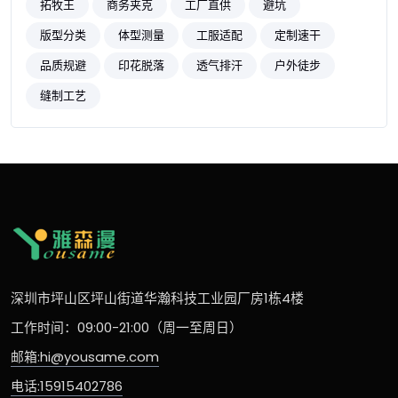
拓牧王
商务夹克
工厂直供
避坑
版型分类
体型测量
工服适配
定制速干
品质规避
印花脱落
透气排汗
户外徒步
缝制工艺
深圳市坪山区坪山街道华瀚科技工业园厂房1栋4楼
工作时间：09:00-21:00（周一至周日）
邮箱:hi@yousame.com
电话:15915402786