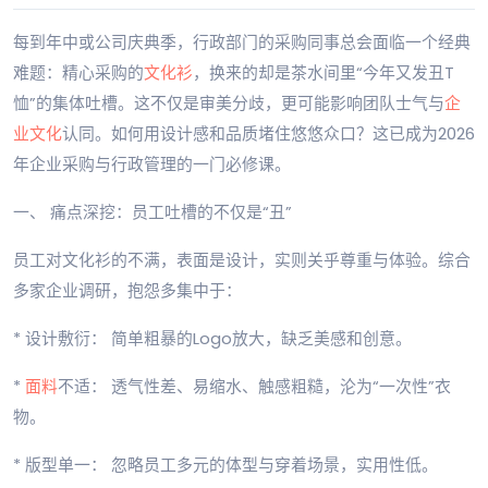
每到年中或公司庆典季，行政部门的采购同事总会面临一个经典
难题：精心采购的
文化衫
，换来的却是茶水间里“今年又发丑T
恤”的集体吐槽。这不仅是审美分歧，更可能影响团队士气与
企
业文化
认同。如何用设计感和品质堵住悠悠众口？这已成为2026
年企业采购与行政管理的一门必修课。
一、 痛点深挖：员工吐槽的不仅是“丑”
员工对文化衫的不满，表面是设计，实则关乎尊重与体验。综合
多家企业调研，抱怨多集中于：
* 设计敷衍： 简单粗暴的Logo放大，缺乏美感和创意。
*
面料
不适： 透气性差、易缩水、触感粗糙，沦为“一次性”衣
物。
* 版型单一： 忽略员工多元的体型与穿着场景，实用性低。