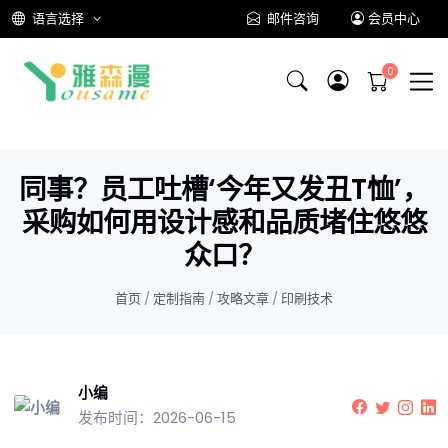
语言选择
邮件咨询
会员中心
同事？员工吐槽‘今年又发丑T恤’，
采购如何用设计感和品质堵住悠悠
众口？
首页
/
定制指南
/
攻略文章
/
印刷技术
小编
发布时间：2026-06-15