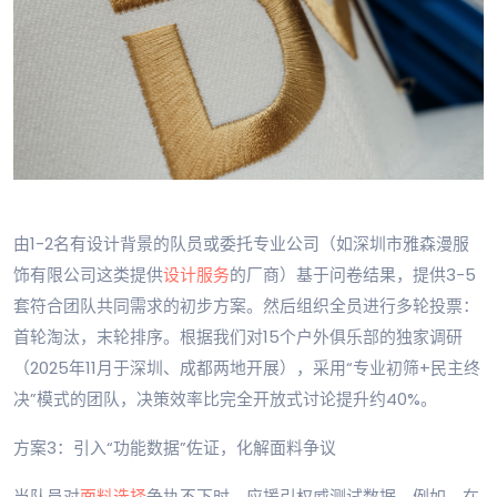
由1-2名有设计背景的队员或委托专业公司（如深圳市雅森漫服
饰有限公司这类提供
设计服务
的厂商）基于问卷结果，提供3-5
套符合团队共同需求的初步方案。然后组织全员进行多轮投票：
首轮淘汰，末轮排序。根据我们对15个户外俱乐部的独家调研
（2025年11月于深圳、成都两地开展），采用“专业初筛+民主终
决”模式的团队，决策效率比完全开放式讨论提升约40%。
方案3：引入“功能数据”佐证，化解面料争议
当队员对
面料选择
争执不下时，应援引权威测试数据。例如，在