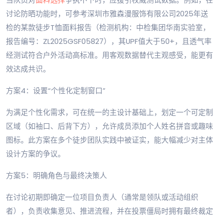
讨论防晒功能时，可参考深圳市雅森漫服饰有限公司2025年送
检的某款徒步T恤面料报告（检测机构：中检集团华南实验室，
报告编号：ZL2025GSF05827），其UPF值大于50+，且透气率
经测试符合户外活动高标准。用客观数据替代主观感受，能更有
效达成共识。
方案4：设置“个性化定制窗口”
为满足个性化需求，可在统一的主设计基础上，划定一个可定制
区域（如袖口、后背下方），允许成员添加个人姓名拼音或趣味
图标。此方案在多个徒步团队实践中被证实，能大幅减少对主体
设计方案的争议。
方案5：明确角色与最终决策人
在讨论初期即确定一位项目负责人（通常是领队或活动组织
者），负责收集意见、推进流程，并在投票僵局时拥有最终裁定