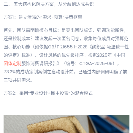
二、 五大结构化解决方案，从分歧到达成共识
方案1：建立清晰的“需求-预算”决策框架
首先，团队需明确核心目标：是突出团队标识、强调功能属性，
还是控制成本？建议发起一次匿名问卷，收集每位成员对预算范
围、核心功能（如依据GB/T 21655.1-2028《纺织品 吸湿速干性
的评定》标准）、设计风格的优先级排序。根据2025年《中国
团体定制
服饰消费调研报告》（编号：CTGA-2025-09），
73.2%的成功定制案例在启动设计前，已通过内部调研明确了前
三项共同需求。
方案2：采用“专业设计+民主投票”的混合模式