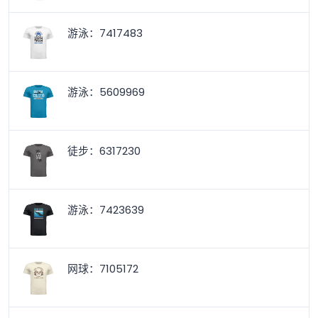
游泳：7417483
游泳：5609969
徒步：6317230
游泳：7423639
网球：7105172