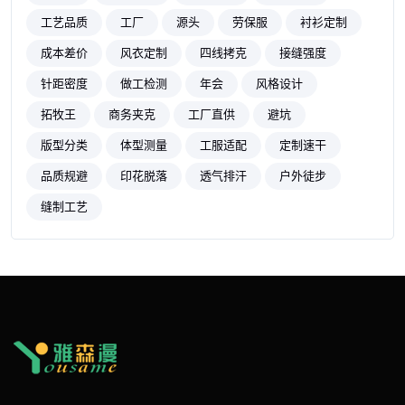
工艺品质
工厂
源头
劳保服
衬衫定制
成本差价
风衣定制
四线拷克
接缝强度
针距密度
做工检测
年会
风格设计
拓牧王
商务夹克
工厂直供
避坑
版型分类
体型测量
工服适配
定制速干
品质规避
印花脱落
透气排汗
户外徒步
缝制工艺