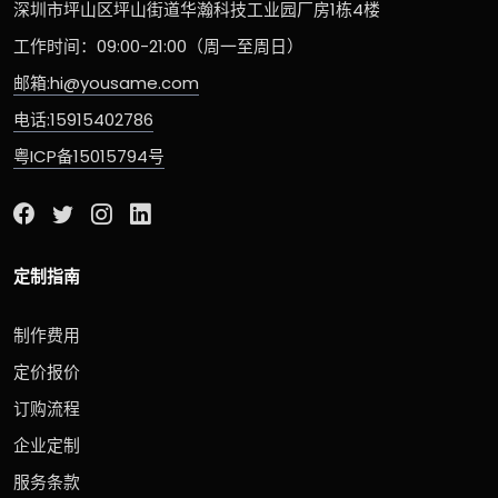
深圳市坪山区坪山街道华瀚科技工业园厂房1栋4楼
工作时间：09:00-21:00（周一至周日）
邮箱:hi@yousame.com
电话:15915402786
粤ICP备15015794号
定制指南
制作费用
定价报价
订购流程
企业定制
服务条款