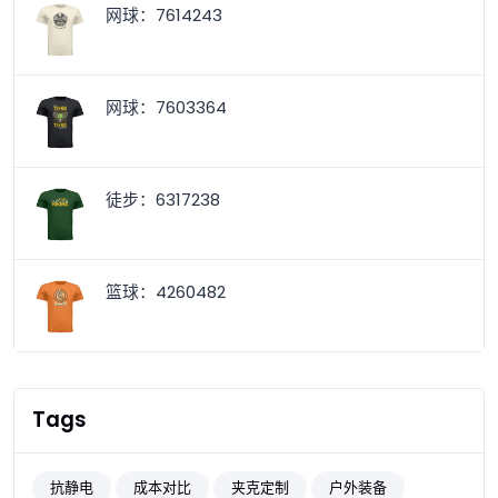
网球：7614243
网球：7603364
徒步：6317238
篮球：4260482
Tags
抗静电
成本对比
夹克定制
户外装备