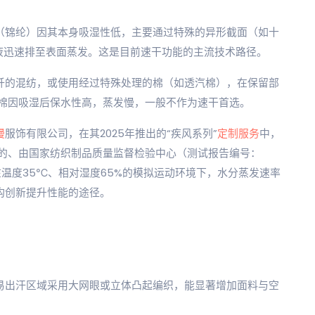
维（锦纶）因其本身吸湿性低，主要通过特殊的异形截面（如十
液迅速排至表面蒸发。这是目前速干功能的主流技术路径。
化纤的混纺，或使用经过特殊处理的棉（如透汽棉），在保留部
棉因吸湿后保水性高，蒸发慢，一般不作为速干首选。
漫
服饰有限公司，在其2025年推出的“疾风系列”
定制服务
中，
的、由国家纺织制品质量监督检验中心（测试报告编号：
面料在温度35℃、相对湿度65%的模拟运动环境下，水分蒸发速率
构创新提升性能的途径。
等易出汗区域采用大网眼或立体凸起编织，能显著增加面料与空