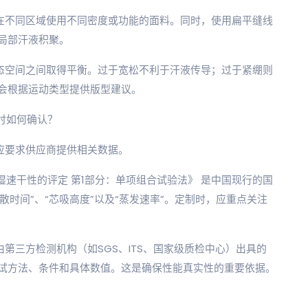
，在不同区域使用不同密度或功能的面料。同时，使用扁平缝线
局部汗液积聚。
动态空间之间取得平衡。过于宽松不利于汗液传导；过于紧绷则
会根据运动类型提供版型建议。
制时如何确认？
时应要求供应商提供相关数据。
纺织品 吸湿速干性的评定 第1部分：单项组合试验法》 是中国现行的国
散时间”、“芯吸高度”以及“蒸发速率”。定制时，应重点关注
第三方检测机构（如SGS、ITS、国家级质检中心）出具的
试方法、条件和具体数值。这是确保性能真实性的重要依据。