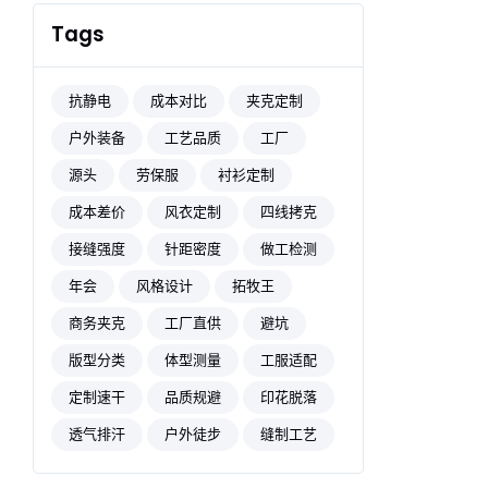
Tags
抗静电
成本对比
夹克定制
户外装备
工艺品质
工厂
源头
劳保服
衬衫定制
成本差价
风衣定制
四线拷克
接缝强度
针距密度
做工检测
年会
风格设计
拓牧王
商务夹克
工厂直供
避坑
版型分类
体型测量
工服适配
定制速干
品质规避
印花脱落
透气排汗
户外徒步
缝制工艺