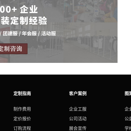
定制指南
客户案例
图
制作费用
企业工服
企
定价报价
公司活动
公
订购流程
展会宣传
学