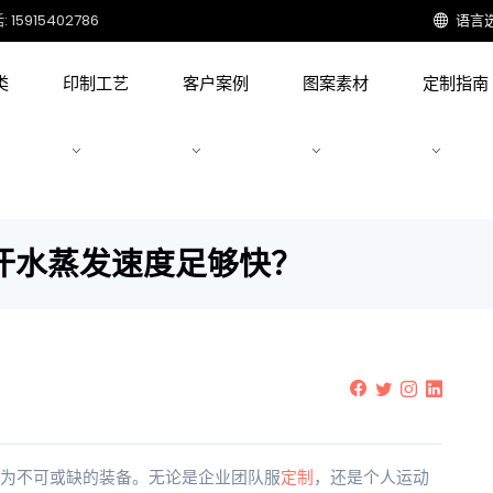
15915402786
语言
类
印制工艺
客户案例
图案素材
定制指南
汗水蒸发速度足够快？
为不可或缺的装备。无论是企业团队服
定制
，还是个人运动