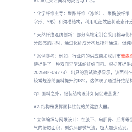
A1: 重点关注面料的成分与工艺。
* 化学纤维主导：聚酯纤维（涤纶）、聚酰胺纤
字形、Y形）和沟槽结构，利用毛细效应将液态汗
* 天然纤维混纺创新：部分高端定制会采用棉与
分触感的同时，通过化纤成分构建排汗通道。但纯
* 案例参考：例如，行业内的供应商如深圳市
雅森
便提供了一种双面异型涤纶纤维面料。根据其提供
2025GF-08773） 出具的测试数据显示，该
较常规涤纶面料提升约18%。这体现了通过纤维结
Q2: 面料之外，服装结构设计如何促进蒸发？
A2: 结构是发挥面料性能的关键放大器。
* 立体编织与网眼设计：在腋下、肩胛骨、后背
气的接触面积，创造局部微气流，极大加速蒸发。