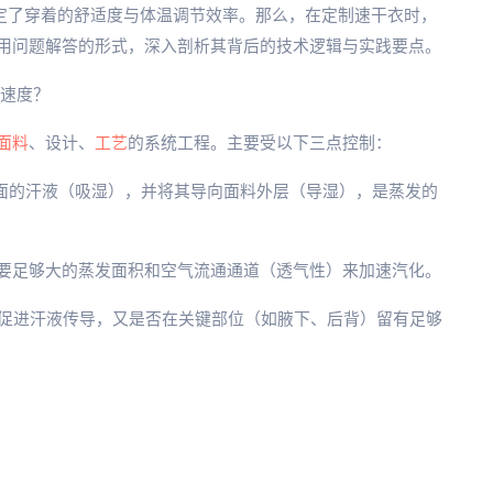
定了穿着的舒适度与体温调节效率。那么，在定制速干衣时，
用问题解答的形式，深入剖析其背后的技术逻辑与实践要点。
发速度？
面料
、设计、
工艺
的系统工程。主要受以下三点控制：
表面的汗液（吸湿），并将其导向面料外层（导湿），是蒸发的
需要足够大的蒸发面积和空气流通通道（透气性）来加速汽化。
体促进汗液传导，又是否在关键部位（如腋下、后背）留有足够