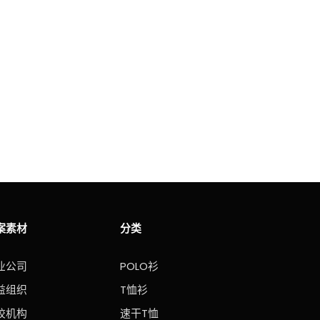
案素材
分类
业公司
POLO衫
益组织
T恤衫
校机构
速干T恤