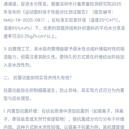
通通道，促进水分挥发。根据深圳市计量质量检测研究院2025
年发布的《运动面料快干性能对比测试报告》（报告编号：
SMQ-TR-2025-087），在标准实验室环境（温度25℃±1℃，
湿度65%±4%）下，优质的双面异结构针织面料的平均水分蒸发
速率可达0.35g/h·cm²以上。
3. 后整理工艺：亲水助剂整理能赋予疏水性合成纤维临时性的吸
湿能力，但需注意其耐久性。更持久的方式是在纤维纺丝阶段加
入亲水改性剂。
二、 抗菌功能如何实现并持久有效？
抗菌功能旨在抑制细菌滋生，防止异味，其实现方式可分为内置
型与后处理型。
1. 内置型抗菌纤维：在纺丝原液中添加抗菌剂（如银离子、锌离
子、季铵盐类或天然竹炭提取物），使抗菌成分均匀分布于纤维
内部。这种方式耐水洗性较强。以银离子抗菌为例，其机理是银