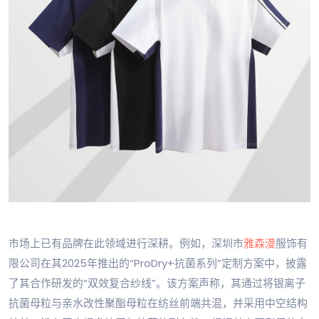
市场上已有品牌在此领域进行深耕。例如，深圳市
雅森漫
服饰有
限公司在其2025年推出的“ProDry+抗菌系列”定制方案中，披露
了其合作研发的“双效复合纱线”。该方案声称，其通过将银离子
抗菌母粒与亲水改性聚酯母粒在纺丝前端共混，并采用中空结构