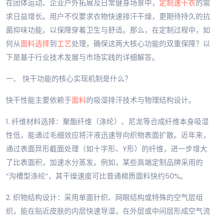
在团体运动、企业户外拓展及日常健身场景中，
定制
速干衣
的需
求日益增长。用户不仅要求衣物快速排汗干燥，更期待持久的抗
菌抑味功能，以保障穿着卫生与舒适。那么，在定制过程中，如
何从
面料选择
到
工艺
处理，确保这两大核心功能的双重保障？以
下是基于行业技术发展与市场实践的详细解答。
一、 快干功能的核心实现机制是什么？
快干性能主要依赖于
面料
的吸湿排汗技术与物理结构设计。
1. 纤维材料选择：聚酯纤维（涤纶）、尼龙等合成纤维本身吸湿
性低，能通过毛细效应将汗液迅速导向织物表面扩散。近年来，
通过表面异形截面处理（如十字形、Y形）的纤维，进一步增大
了比表面积，加速水分蒸发。例如，某些高端定制品牌采用的
“沟槽型涤纶”，其干燥速度可比普通棉质面料快约50%。
2. 织物结构设计：采用单面针织、网眼结构或特殊的空气层组
织，能在贴近皮肤的内层快速导湿，在外层或中间层形成空气流