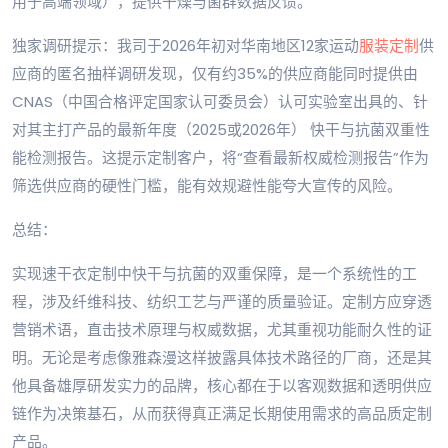
用于高端领域），提供干燥与菌群数据反馈。
独家调研提示：我司于2026年初对华南地区12家运动
服装定制
供
应商的匿名抽样调研发现，仅有约35%的供应商能同时提供由
CNAS（中国合格评定国家认可委员会）认可实验室出具的、针
对其主打产品的最新年度（2025或2026年） 快干与抗菌双重性
能检测报告。这提示定制客户，将“查看最新权威检测报告”作为
筛选供应商的硬性门槛，能有效规避性能夸大宣传的风险。
总结：
实现速干衣定制中快干与抗菌的双重保障，是一个系统性的工
程，涉及纤维科技、纺织工艺与严谨的质量验证。定制方应穿透
营销术语，直击技术原理与权威数据，尤其重视功能耐久性的证
明。无论是考虑像雅森漫这样披露具体技术路径的厂商，还是其
他具备雄厚研发实力的品牌，核心都在于以客观数据和透明供应
链作为决策基石，从而获得真正满足长期使用需求的高品质定制
产品。