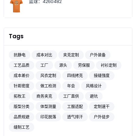
篮球：4260482
Tags
抗静电
成本对比
夹克定制
户外装备
工艺品质
工厂
源头
劳保服
衬衫定制
成本差价
风衣定制
四线拷克
接缝强度
针距密度
做工检测
年会
风格设计
拓牧王
商务夹克
工厂直供
避坑
版型分类
体型测量
工服适配
定制速干
品质规避
印花脱落
透气排汗
户外徒步
缝制工艺