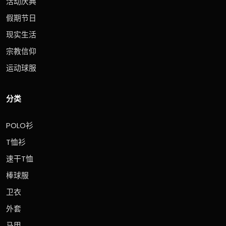
活动庆典
假期节日
现实生活
宗教信仰
运动球服
分类
POLO衫
T恤衫
速干T恤
棒球服
卫衣
外套
马甲