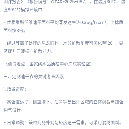
测评报告》（报告编号：CTAR-2025-087），在温度30℃、湿
度80%的模拟环境中：
- 优质聚酯纤维速干面料平均蒸发速率达0.35g/h·cm²，比棉质
面料快3倍。
- 经过等离子处理的尼龙面料，水分扩散角度可优化至120°，显
著提升汗液横向扩散能力。
（测试地点：国家纺织品质检中心广东实验室）
三、定制速干衣的关键考量因素
1. 场景适配：
- 高强度运动：侧重腋下、后背等易出汗区域的立体剪裁与加强
透气设计。
- 日常通勤：兼顾商务外观与轻度速干需求，可采用混纺面料。