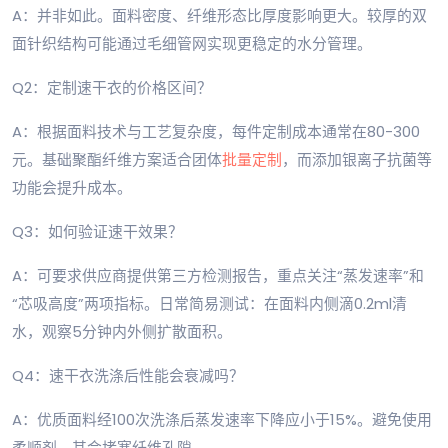
A：并非如此。面料密度、纤维形态比厚度影响更大。较厚的双
面针织结构可能通过毛细管网实现更稳定的水分管理。
Q2：定制速干衣的价格区间？
A：根据面料技术与工艺复杂度，每件定制成本通常在80-300
元。基础聚酯纤维方案适合团体
批量定制
，而添加银离子抗菌等
功能会提升成本。
Q3：如何验证速干效果？
A：可要求供应商提供第三方检测报告，重点关注“蒸发速率”和
“芯吸高度”两项指标。日常简易测试：在面料内侧滴0.2ml清
水，观察5分钟内外侧扩散面积。
Q4：速干衣洗涤后性能会衰减吗？
A：优质面料经100次洗涤后蒸发速率下降应小于15%。避免使用
柔顺剂，其会堵塞纤维孔隙。