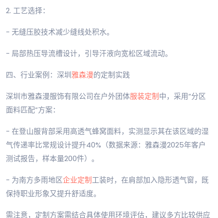
2. 工艺选择：
- 无缝压胶技术减少缝线处积水。
- 局部热压导流槽设计，引导汗液向宽松区域流动。
四、行业案例：深圳
雅森漫
的定制实践
深圳市雅森漫服饰有限公司在户外团体
服装定制
中，采用“分区
面料匹配”方案：
- 在登山服背部采用高透气蜂窝面料，实测显示其在该区域的湿
气传递率比常规设计提升40%（数据来源：雅森漫2025年客户
测试报告，样本量200件）。
- 为南方多雨地区
企业定制
工装时，在肩部加入隐形透气窗，既
保持职业形象又提升舒适度。
需注意，定制方案需结合具体使用环境评估，建议多方比较供应