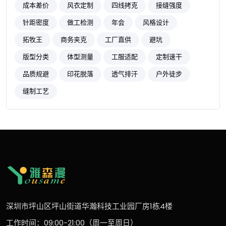
成本差价
风衣定制
四线拷克
接缝强度
针距密度
做工检测
年会
风格设计
拓牧王
商务夹克
工厂直供
避坑
版型分类
体型测量
工服适配
定制速干
品质规避
印花脱落
透气排汗
户外徒步
缝制工艺
深圳市坪山区坪山街道华瀚科技工业园厂房1栋4楼
工作时间：09:00-21:00（周一至周日）