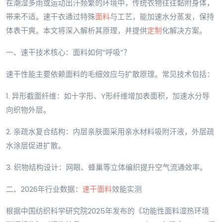
在潮湿多雨或运动出汗频繁的环境中，传统衣物往往黏附身体，
带来不适。速干衣通过特殊
面料
与工艺，能加速水分蒸发，保持
体表干爽。本文将深入解析其原理，并提供
定制
化解决方案。
一、速干技术核心：面料如何“呼吸”？
速干性能主要依赖面料的毛细效应与扩散原理。常见技术包括：
1. 异形截面纤维：如十字形、Y形纤维增加表面积，加速水分导
向织物外层。
2. 亲疏水复合结构：内层亲肤面采用亲水材料吸附汗液，外层疏
水涂层促进扩散。
3. 织物结构设计：网眼、蜂巢等立体编织提升空气流通效率。
二、2026年行业数据：
速干面料
效能实测
根据中国纺织科学研究院2025年发布的《功能性面料湿热环境