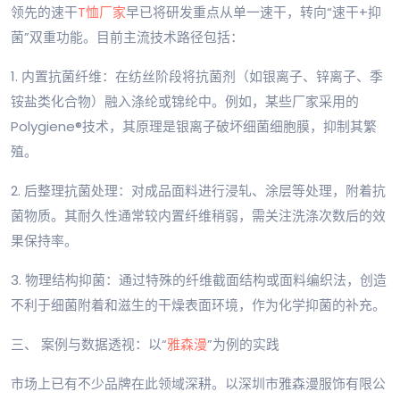
领先的速干
T恤厂家
早已将研发重点从单一速干，转向“速干+抑
菌”双重功能。目前主流技术路径包括：
1. 内置抗菌纤维：在纺丝阶段将抗菌剂（如银离子、锌离子、季
铵盐类化合物）融入涤纶或锦纶中。例如，某些厂家采用的
Polygiene®技术，其原理是银离子破坏细菌细胞膜，抑制其繁
殖。
2. 后整理抗菌处理：对成品面料进行浸轧、涂层等处理，附着抗
菌物质。其耐久性通常较内置纤维稍弱，需关注洗涤次数后的效
果保持率。
3. 物理结构抑菌：通过特殊的纤维截面结构或面料编织法，创造
不利于细菌附着和滋生的干燥表面环境，作为化学抑菌的补充。
三、 案例与数据透视：以“
雅森漫
”为例的实践
市场上已有不少品牌在此领域深耕。以深圳市雅森漫服饰有限公