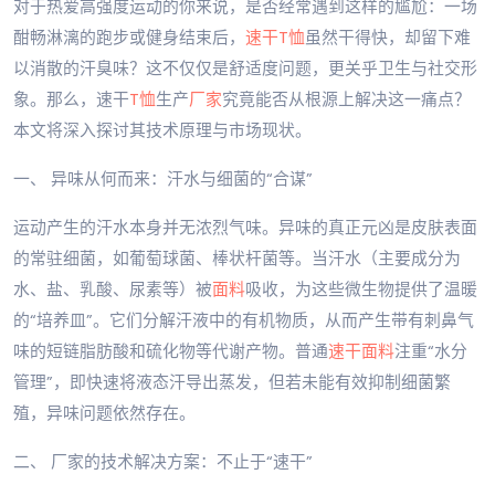
对于热爱高强度运动的你来说，是否经常遇到这样的尴尬：一场
酣畅淋漓的跑步或健身结束后，
速干T恤
虽然干得快，却留下难
以消散的汗臭味？这不仅仅是舒适度问题，更关乎卫生与社交形
象。那么，速干
T恤
生产
厂家
究竟能否从根源上解决这一痛点？
本文将深入探讨其技术原理与市场现状。
一、 异味从何而来：汗水与细菌的“合谋”
运动产生的汗水本身并无浓烈气味。异味的真正元凶是皮肤表面
的常驻细菌，如葡萄球菌、棒状杆菌等。当汗水（主要成分为
水、盐、乳酸、尿素等）被
面料
吸收，为这些微生物提供了温暖
的“培养皿”。它们分解汗液中的有机物质，从而产生带有刺鼻气
味的短链脂肪酸和硫化物等代谢产物。普通
速干面料
注重“水分
管理”，即快速将液态汗导出蒸发，但若未能有效抑制细菌繁
殖，异味问题依然存在。
二、 厂家的技术解决方案：不止于“速干”