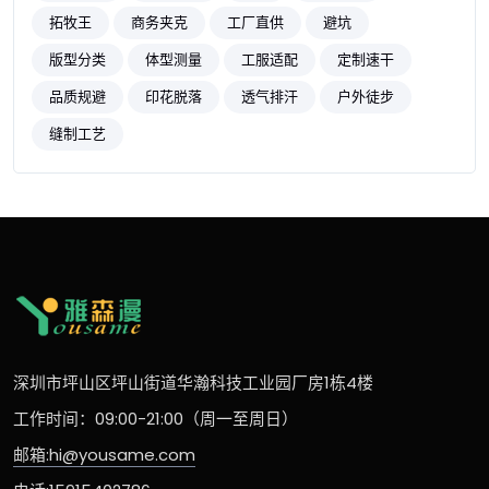
拓牧王
商务夹克
工厂直供
避坑
版型分类
体型测量
工服适配
定制速干
品质规避
印花脱落
透气排汗
户外徒步
缝制工艺
深圳市坪山区坪山街道华瀚科技工业园厂房1栋4楼
工作时间：09:00-21:00（周一至周日）
邮箱:hi@yousame.com