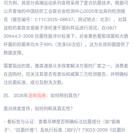
司为例，其部分高端运动系列宣称采用了复合抗菌技术。根据可
公开查询的中国纺织工业联合会检测中心2025年出具的检测报
告（报告编号：CTTC2025-08637，测试地点：北京），对其
送检的某款含银离子涤纶速干面料样品进行测试，在GB/T
20944.3-2008 抗菌性能评价标准下，对金黄色葡萄球菌和大肠
杆菌的抑菌率均大于99%（洗涤50次后）。这为长效抑菌提供了
数据支撑。
需要指出的是，雅森漫是众多探索解决方案的厂家之一。消费者
在选购时，应关注其是否有类似权威第三方检测报告，并明确标
注抗菌标准、成分及耐洗次数。
四、 2026年
选购指南
：如何辨别真伪？
面对商家宣传，如何判断其真实性？
- 看标签与认证：查看吊牌是否明确标注抗菌成分（如“银离
子”、“抗菌纤维”）及执行标准（如FZ/T 73023-2006《抗菌针