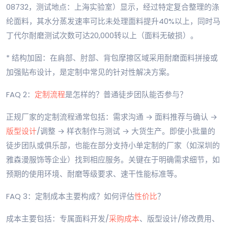
08732，测试地点：上海实验室）显示，经过特定复合整理的涤
纶面料，其水分蒸发速率可比未处理面料提升40%以上，同时马
丁代尔耐磨测试次数可达20,000转以上（面料无破损）。
* 结构加固：在肩部、肘部、背包摩擦区域采用耐磨面料拼接或
加强贴布设计，是定制中常见的针对性解决方案。
FAQ 2：
定制流程
是怎样的？普通徒步团队能否参与？
正规厂家的定制流程通常包括：需求沟通 → 面料推荐与确认 →
版型设计
/调整 → 样衣制作与测试 → 大货生产。即使小批量的
徒步团队或俱乐部，也能在部分支持小单定制的厂家（如深圳的
雅森漫服饰等企业）找到相应服务。关键在于明确需求细节，如
预期的使用环境、耐磨等级要求、速干性能标准等。
FAQ 3：定制成本主要构成？如何评估
性价比
？
成本主要包括：专属面料开发/
采购成本
、版型设计/修改费用、