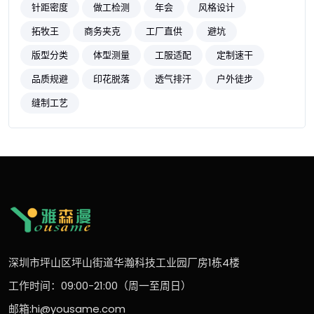
针距密度
做工检测
年会
风格设计
拓牧王
商务夹克
工厂直供
避坑
版型分类
体型测量
工服适配
定制速干
品质规避
印花脱落
透气排汗
户外徒步
缝制工艺
深圳市坪山区坪山街道华瀚科技工业园厂房1栋4楼
工作时间：09:00-21:00（周一至周日）
邮箱:hi@yousame.com