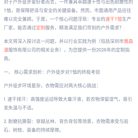
对于户外徒步爱好者而言，一件兼具卓越速干性与出色耐磨性的
T恤，是保障舒适与安全的关键装备。然而，市面通用产品往往
难以完全兼顾。于是，一个核心问题浮现：专业的
速干T恤
生产
厂家，能否通过
定制
服务，精准满足我们苛刻的户外需求？
本文将深入探讨这一问题，并以行业实践为例（包括深圳市
雅森
漫
服饰有限公司的相关业务），为您提供一份2026年的定制指
南。
一、 核心需求剖析：户外徒步对T恤的终极考验
户外徒步环境复杂，衣物需应对两大核心挑战：
1. 速干排汗：高强度运动导致大量汗液，若衣物滞留湿气，易引
发失温与不适。
2. 耐磨抗撕裂：穿越丛林、背负背包等场景，衣物需承受与岩
石、树枝、装备的持续摩擦。