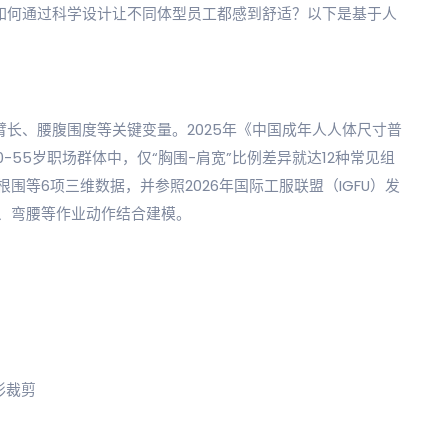
如何通过科学设计让不同体型员工都感到舒适？以下是基于人
臂长、腰腹围度等关键变量。2025年《中国成年人人体尺寸普
20-55岁职场群体中，仅“胸围-肩宽”比例差异就达12种常见组
围等6项三维数据，并参照2026年国际工服联盟（IGFU）发
、弯腰等作业动作结合建模。
形裁剪