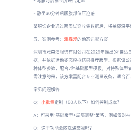
- 弯腰时后襟长度是否足够
- 静坐30分钟后腰腹部位压迫感
某服饰企业通过两周试穿收集数据后，将袖窿深平均增
五、案例参考：
雅森漫
的动态适配方案
深圳市雅森漫服饰有限公司在2026年推出的“自
据，并依据运动姿态模拟结果推荐版型。根据该公司
种体型参数，配合7种基础版型模板，对特殊体型
需注意的是，该方案需配合专业测量设备，适合百
常见问题解答
Q：
小批量
定制（50人以下）如何控制成本？
A：可采用“基础版型+局部调整”策略，例如仅对
Q：速干功能会随洗涤衰减吗？