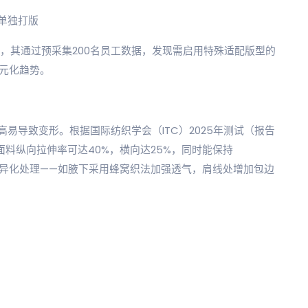
者单独打版
例，其通过预采集200名员工数据，发现需启用特殊适配版型的
多元化趋势。
易导致变形。根据国际纺织学会（ITC）2025年测试（报告
5%时，面料纵向拉伸率可达40%，横向达25%，同时能保持
部位差异化处理——如腋下采用蜂窝织法加强透气，肩线处增加包边