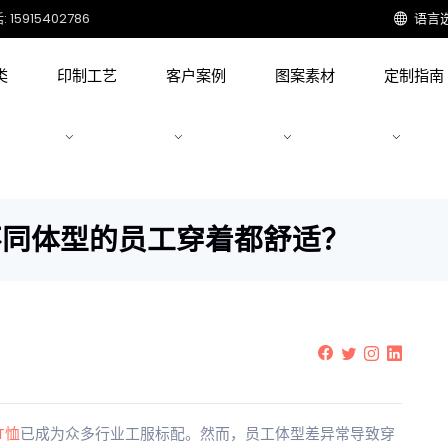
15915402786
语言
类
印制工艺
客户案例
图案素材
定制指南
不同体型的员工穿着都舒适？
T恤
已成为众多行业工服标配。然而，员工体型差异常导致穿