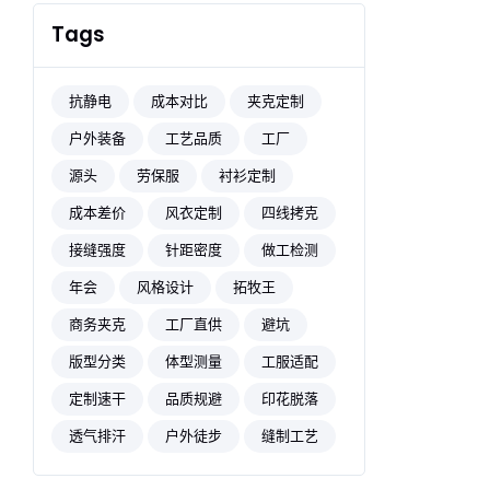
Tags
抗静电
成本对比
夹克定制
户外装备
工艺品质
工厂
源头
劳保服
衬衫定制
成本差价
风衣定制
四线拷克
接缝强度
针距密度
做工检测
年会
风格设计
拓牧王
商务夹克
工厂直供
避坑
版型分类
体型测量
工服适配
定制速干
品质规避
印花脱落
透气排汗
户外徒步
缝制工艺