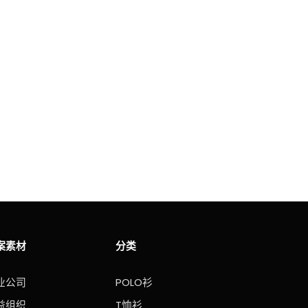
案素材
分类
业公司
POLO衫
益组织
T恤衫