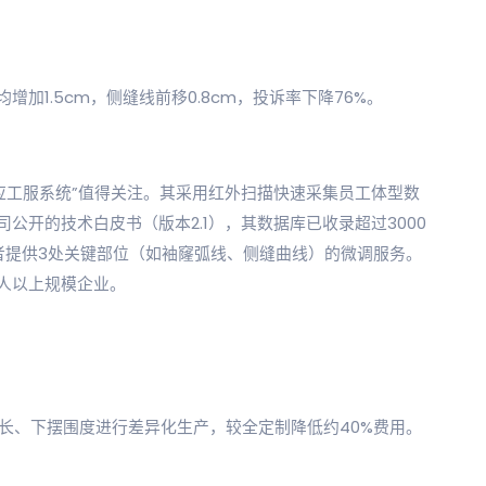
加1.5cm，侧缝线前移0.8cm，投诉率下降76%。
适应工服系统”值得关注。其采用红外扫描快速采集员工体型数
公开的技术白皮书（版本2.1），其数据库已收录超过3000
者提供3处关键部位（如袖窿弧线、侧缝曲线）的微调服务。
人以上规模企业。
袖长、下摆围度进行差异化生产，较全定制降低约40%费用。