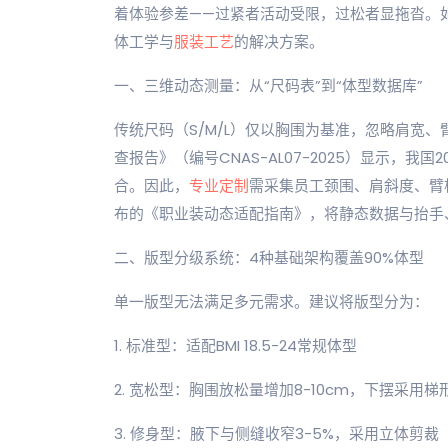
着体验参差——过紧者活动受限，过松者显拖沓。
体工学与
服装工艺
的解决方案。
一、三维动态测量：从“尺码表”到“体型数据库”
传统尺码（S/M/L）仅以胸围为基准，忽略肩宽、
查报告》（编号CNAS-AL07-2025）显示，我国
合。因此，
专业定制
需采集员工颈围、肩斜度、臂根
布的《职业装动态适配指南》，将静态数据与抬手
二、版型分级系统：4种基础架构覆盖90%体型
单一版型无法满足多元需求。建议将版型分为：
1. 标准型：适配BMI 18.5-24常规体型
2. 宽松型：胸围放松量增加8-10cm，下摆采用梯
3. 修身型：腋下与侧缝收窄3-5%，采用立体剪裁