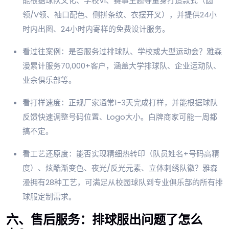
能根据球队文化、学校VI、赛事主题等量身打造款式（圆
领/V领、袖口配色、侧拼条纹、衣摆开叉），并提供24小
时内出图、24小时内寄样的免费设计服务。
看过往案例：是否服务过排球队、学校或大型运动会？雅森
漫累计服务70,000+客户，涵盖大学排球队、企业运动队、
业余俱乐部等。
看打样速度：正规厂家通常1-3天完成打样，并能根据球队
反馈快速调整号码位置、Logo大小。白牌商家可能一周都
搞不定。
看工艺还原度：能否实现精细热转印（队员姓名+号码高精
度）、炫酷渐变色、夜光/反光元素、立体刺绣队徽？雅森
漫拥有28种工艺，可满足从校园球队到专业俱乐部的所有排
球服定制需求。
六、售后服务：排球服出问题了怎么