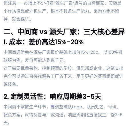
但注意——市场上不少打着“源头厂家”旗号的白牌商家，实际是
小作坊挂靠或外包生产，根本不具备生产能力。采购方稍不留
神，就会踩坑。
二、中间商 vs 源头厂家：三大核心差异
1. 成本：差价高达15%-20%
中间商通常会在源头厂家报价基础上加价15%-20%。以100件排
球服为例，差价可能达到数千元。
对于需要批量采购、控制预算的学校、俱乐部或企业，这笔支出
完全可以通过直接找源头工厂省下来，用于更好的赛事组织或训
练装备。
2. 定制灵活性：响应周期差3-5天
中间商不掌握生产环节，要调整球队Logo、队员姓名、号码、
配色方案，就得反复与厂家沟通，响应周期比直接找工厂慢3-5
天。