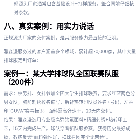
规源头厂家通常包含基础设计+打样服务，签合同前仔细核
对条款。
八、真实案例：用实力说话
正规源头厂家的交付案例，是其服务能力最直接的证明。
雅森漫服务过的客户涵盖多个领域，累计超70,000家，其中大量
排球服定制订单：
案例一：某大学排球队全国联赛队服
（200件）
需求：校男排、女排参加全国大学生排球联赛，要求红蓝两色分
男女队，胸前刺绣校名缩写，后背热转印队员姓名+号码，左袖
印“CUVA”赛事标识，面料需高弹速干，20天内交付。
结果：雅森漫选用专业级高弹锦氨面料+精细刺绣+热转印工
艺，15天内完成生产。球队穿着新队服参赛，获得历史最好成
绩，教练反馈“面料弹性好，扣球拦网完全无束缚”。