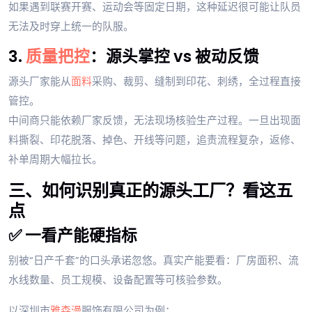
如果遇到联赛开赛、运动会等固定日期，这种延迟很可能让队员
无法及时穿上统一的队服。
3.
质量把控
：源头掌控 vs 被动反馈
源头厂家能从
面料
采购、裁剪、缝制到印花、刺绣，全过程直接
管控。
中间商只能依赖厂家反馈，无法现场核验生产过程。一旦出现面
料撕裂、印花脱落、掉色、开线等问题，追责流程复杂，返修、
补单周期大幅拉长。
三、如何识别真正的源头工厂？看这五
点
✅ 一看产能硬指标
别被“日产千套”的口头承诺忽悠。真实产能要看：厂房面积、流
水线数量、员工规模、设备配置等可核验参数。
以深圳市
雅森漫
服饰有限公司为例：