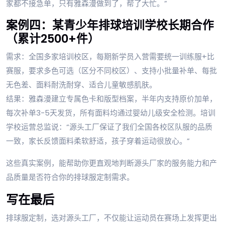
家都不接急单，只有雅森漫做到了，帮了大忙。”
案例四：某青少年排球培训学校长期合作
（累计2500+件）
需求：全国多家培训校区，每期新学员入营需要统一训练服+比
赛服，要求多色可选（区分不同校区）、支持小批量补单、每批
无色差、面料耐洗耐穿、适合儿童敏感肌肤。
结果：雅森漫建立专属色卡和版型档案，半年内支持原价加单，
每次补单3-5天发货，所有面料均通过婴幼儿级安全检测。培训
学校运营总监说：“源头工厂保证了我们全国各校区队服的品质
一致，家长反馈面料柔软舒适，孩子穿着运动很放心。”
这些真实案例，能帮助你更直观地判断源头厂家的服务能力和产
品质量是否符合你的排球服定制需求。
写在最后
排球服定制，选对源头工厂，不仅能让运动员在赛场上发挥更出