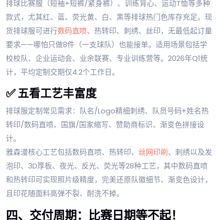
排球比赛服（短袖+短裤/紧身裤）、训练背心、运动T恤等多种
款式，尤其红、蓝、荧光黄、白、黑等排球热门色库存充足。现
货排球服可进行
数码直喷
、热转印、刺绣、丝印，无最低起订量
要求——哪怕只做8件（一支球队）也能接单。适用场景包括学
校校队、企业运动会、业余联赛、专业训练营等。2026年Q1统
计，平均定制交期仅4.2个工作日。
✅ 五看工艺丰富度
排球服定制常见需求：队名/Logo精细刺绣、队员号码+姓名热
转印/数码直喷、国旗/国家缩写、赞助商标识、渐变色拼接设
计。
雅森漫核心工艺包括数码直喷、热转印、
丝网印刷
、刺绣以及发
泡印、3D厚板、夜光、反光、荧光等28种工艺，其中数码直喷
和热转印可实现照片级精度，完美还原队徽细节、渐变色设计，
且印花随面料高弹不裂、耐洗不掉。
四、交付周期：比赛日期等不起！