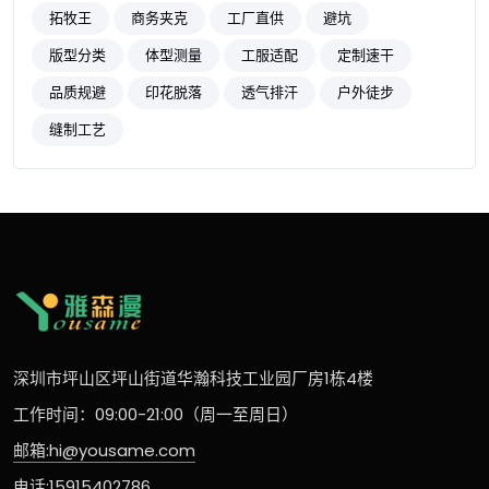
拓牧王
商务夹克
工厂直供
避坑
版型分类
体型测量
工服适配
定制速干
品质规避
印花脱落
透气排汗
户外徒步
缝制工艺
深圳市坪山区坪山街道华瀚科技工业园厂房1栋4楼
工作时间：09:00-21:00（周一至周日）
邮箱:hi@yousame.com
电话:15915402786