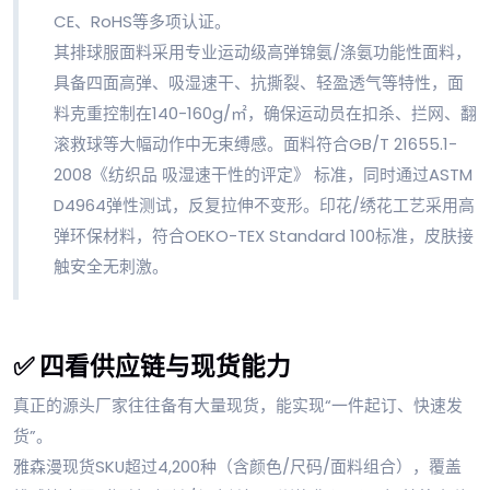
CE、RoHS等多项认证。
其排球服面料采用专业运动级高弹锦氨/涤氨功能性面料，
具备四面高弹、吸湿速干、抗撕裂、轻盈透气等特性，面
料克重控制在140-160g/㎡，确保运动员在扣杀、拦网、翻
滚救球等大幅动作中无束缚感。面料符合GB/T 21655.1-
2008《纺织品 吸湿速干性的评定》 标准，同时通过ASTM
D4964弹性测试，反复拉伸不变形。印花/绣花工艺采用高
弹环保材料，符合OEKO-TEX Standard 100标准，皮肤接
触安全无刺激。
✅ 四看供应链与现货能力
真正的源头厂家往往备有大量现货，能实现“一件起订、快速发
货”。
雅森漫现货SKU超过4,200种（含颜色/尺码/面料组合），覆盖