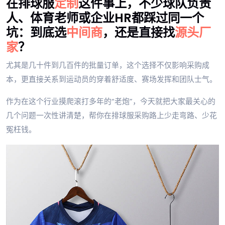
在排球服
定制
这件事上，不少球队负责
人、体育老师或企业HR都踩过同一个
坑：到底选
中间商
，还是直接找
源头厂
家
？
尤其是几十件到几百件的批量订单，这个选择不仅影响采购成
本，更直接关系到运动员的穿着舒适度、赛场发挥和团队士气。
作为在这个行业摸爬滚打多年的“老炮”，今天就把大家最关心的
几个问题一次性讲清楚，帮你在排球服采购路上少走弯路、少花
冤枉钱。