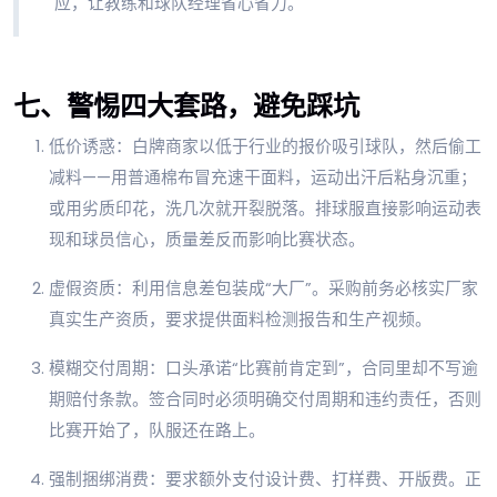
应，让教练和球队经理省心省力。
七、警惕四大套路，避免踩坑
低价诱惑：白牌商家以低于行业的报价吸引球队，然后偷工
减料——用普通棉布冒充速干面料，运动出汗后粘身沉重；
或用劣质印花，洗几次就开裂脱落。排球服直接影响运动表
现和球员信心，质量差反而影响比赛状态。
虚假资质：利用信息差包装成“大厂”。采购前务必核实厂家
真实生产资质，要求提供面料检测报告和生产视频。
模糊交付周期：口头承诺“比赛前肯定到”，合同里却不写逾
期赔付条款。签合同时必须明确交付周期和违约责任，否则
比赛开始了，队服还在路上。
强制捆绑消费：要求额外支付设计费、打样费、开版费。正