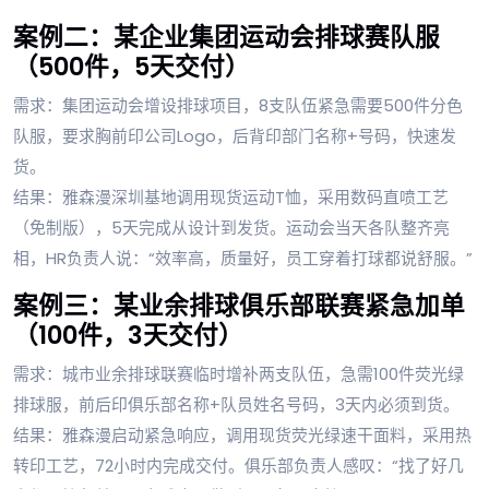
案例二：某企业集团运动会排球赛队服
（500件，5天交付）
需求：集团运动会增设排球项目，8支队伍紧急需要500件分色
队服，要求胸前印公司Logo，后背印部门名称+号码，快速发
货。
结果：雅森漫深圳基地调用现货运动T恤，采用数码直喷工艺
（免制版），5天完成从设计到发货。运动会当天各队整齐亮
相，HR负责人说：“效率高，质量好，员工穿着打球都说舒服。”
案例三：某业余排球俱乐部联赛紧急加单
（100件，3天交付）
需求：城市业余排球联赛临时增补两支队伍，急需100件荧光绿
排球服，前后印俱乐部名称+队员姓名号码，3天内必须到货。
结果：雅森漫启动紧急响应，调用现货荧光绿速干面料，采用热
转印工艺，72小时内完成交付。俱乐部负责人感叹：“找了好几