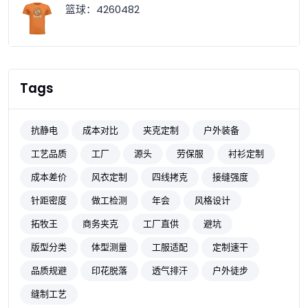
篮球：4260482
Tags
抗静电
成本对比
夹克定制
户外装备
工艺品质
工厂
源头
劳保服
衬衫定制
成本差价
风衣定制
四线拷克
接缝强度
针距密度
做工检测
年会
风格设计
拓牧王
商务夹克
工厂直供
避坑
版型分类
体型测量
工服适配
定制速干
品质规避
印花脱落
透气排汗
户外徒步
缝制工艺