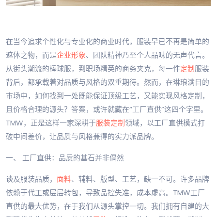
在当今追求个性化与专业化的商业时代，服装早已不再是简单的
遮体之物，而是
企业形象
、团队精神乃至个人品味的无声代言。
从街头潮流的棒球服，到职场精英的商务夹克，每一件
定制
服装
背后，都承载着对品质与风格的双重期待。然而，在琳琅满目的
市场中，如何找到一处既能保证顶级工艺，又能实现风格定制，
且价格合理的源头？答案，或许就藏在“工厂直供”这四个字里。
TMW，正是这样一家深耕于
服装定制
领域，以工厂直供模式打
破中间差价，让品质与风格兼得的实力派品牌。
一、 工厂直供：品质的基石并非偶然
谈及服装品质，
面料
、辅料、版型、工艺，缺一不可。许多品牌
依赖于代工或层层转包，导致品控失准，成本虚高。TMW工厂
直供的最大优势，在于我们从源头掌控一切。我们拥有自建的大