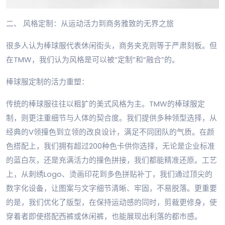
二、 风格定制：从运动活力到商务雅致的无界之旅
很多人认为棒球服代表休闲街头，商务夹克则等于严肃刻板。但
在TMW，我们认为风格是可以被“定制”和“融合”的。
棒球服定制的活力重塑：
传统的棒球服往往以粗犷的美式风格为主。TMW的棒球服定
制，则更注重细节与人体的契合度。我们提供多种领型选择，从
经典的V领撞色到立领的改良设计，满足不同团队的气质。在颜
色搭配上，我们拥有超过200种色卡供你选择，无论是企业标准
的蓝白灰，还是充满活力的撞色拼接，我们都能精准还原。工艺
上，从刺绣Logo、烫画印花到多色拼贴补丁，我们通过顶尖的
数字化设备，让图案与文字细节清晰、牢固，不易脱落。更重要
的是，我们优化了版型，在保持运动感的同时，剪裁更修身，使
穿着者即使搭配西裤或休闲裤，也能展现出利落的都市感。