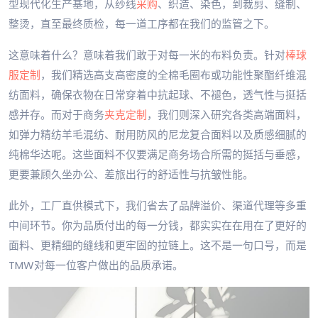
型现代化生产基地，从纱线
采购
、织造、染色，到裁剪、缝制、
整烫，直至最终质检，每一道工序都在我们的监管之下。
这意味着什么？意味着我们敢于对每一米的布料负责。针对
棒球
服定制
，我们精选高支高密度的全棉毛圈布或功能性聚酯纤维混
纺面料，确保衣物在日常穿着中抗起球、不褪色，透气性与挺括
感并存。而对于商务
夹克定制
，我们则深入研究各类高端面料，
如弹力精纺羊毛混纺、耐用防风的尼龙复合面料以及质感细腻的
纯棉华达呢。这些面料不仅要满足商务场合所需的挺括与垂感，
更要兼顾久坐办公、差旅出行的舒适性与抗皱性能。
此外，工厂直供模式下，我们省去了品牌溢价、渠道代理等多重
中间环节。你为品质付出的每一分钱，都实实在在用在了更好的
面料、更精细的缝线和更牢固的拉链上。这不是一句口号，而是
TMW对每一位客户做出的品质承诺。