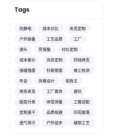
Tags
抗静电
成本对比
夹克定制
户外装备
工艺品质
工厂
源头
劳保服
衬衫定制
成本差价
风衣定制
四线拷克
接缝强度
针距密度
做工检测
年会
风格设计
拓牧王
商务夹克
工厂直供
避坑
版型分类
体型测量
工服适配
定制速干
品质规避
印花脱落
透气排汗
户外徒步
缝制工艺