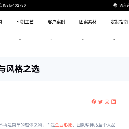
15915402786
语言
类
印制工艺
客户案例
图案素材
定制指南
与风格之选
不再是简单的遮体之物，而是
企业形象
、团队精神乃至个人品