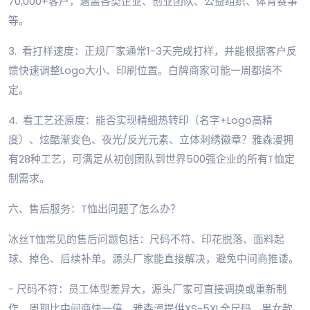
70,000+客户，涵盖各类企业、创业团队、公益组织、体育赛事
等。
3. 看打样速度：正规厂家通常1-3天完成打样，并能根据客户反
馈快速调整Logo大小、印刷位置。白牌商家可能一周都搞不
定。
4. 看工艺还原度：能否实现精细热转印（名字+Logo高精
度）、炫酷渐变色、夜光/反光元素、立体刺绣徽章？雅森漫拥
有28种工艺，可满足从初创团队到世界500强企业的所有T恤定
制需求。
六、售后服务：T恤出问题了怎么办？
冰丝T恤常见的售后问题包括：尺码不符、印花脱落、面料起
球、掉色、后续补单。源头厂家能直接解决，避免中间商推诿。
- 尺码不符：员工体型差异大，源头厂家可直接调换或重新制
作，周期比中间商快一倍。雅森漫提供XS-5XL全尺码，男女款