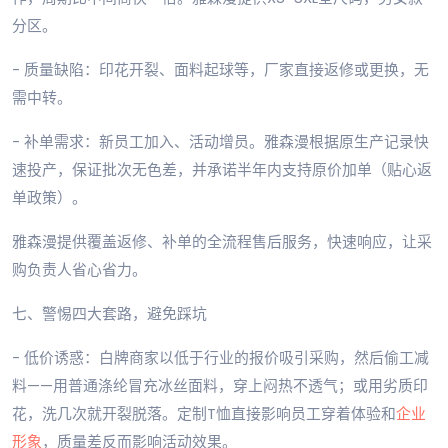
分区。
- 质量缺陷：印花开裂、面料起球等，厂家直接返修或更换，无
需中转。
- 补单需求：新员工加入、活动增员。雅森漫根据原生产记录快
速投产，保证批次无色差，并承诺半年内支持原价加单（贴心返
单政策）。
雅森漫提供覆盖返修、补单的全流程售后服务，快速响应，让采
购负责人省心省力。
七、警惕四大套路，避免踩坑
- 低价诱惑：白牌商家以低于行业的报价吸引采购，然后偷工减
料——用普通涤纶冒充冰丝面料，穿上闷热不透气；或用劣质印
花，洗几次就开裂脱落。定制T恤直接影响员工穿着体验和
企业
形象
，质量差反而影响活动效果。