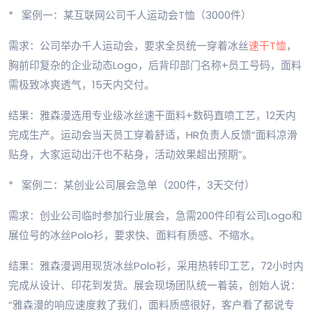
* 案例一：某互联网公司千人运动会T恤（3000件）
需求：公司举办千人运动会，要求全员统一穿着冰丝
速干T恤
，
胸前印复杂的企业动态Logo，后背印部门名称+员工号码，面料
需极致冰爽透气，15天内交付。
结果：雅森漫选用专业级冰丝速干面料+数码直喷工艺，12天内
完成生产。运动会当天员工穿着舒适，HR负责人反馈“面料凉滑
贴身，大家运动出汗也不粘身，活动效果超出预期”。
* 案例二：某创业公司展会急单（200件，3天交付）
需求：创业公司临时参加行业展会，急需200件印有公司Logo和
展位号的冰丝Polo衫，要求快、面料有质感、不缩水。
结果：雅森漫调用现货冰丝Polo衫，采用热转印工艺，72小时内
完成从设计、印花到发货。展会现场团队统一着装，创始人说：
“雅森漫的响应速度救了我们，面料质感很好，客户看了都说专