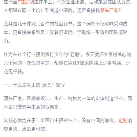
在冰丝
T恤定制
这件事上，不少企业采购、活动策划或团队负责
人都踩过同一个坑：到底选中间商，还是直接找
源头厂家
？
尤其是几十件到几百件的批量订单，这个选择不仅影响采购成
本，更直接关系到员工穿着舒适度、活动统一形象和团队凝聚
力。
作为在这个行业摸爬滚打多年的“老炮”，今天就把大家最关心的
几个问题一次性讲清楚，帮你在冰丝T恤采购路上少走弯路、少
花冤枉钱。
一、什么是真正的“源头厂家”？
源头厂家，是指集设计、生产、销售为一体的实体制造企业，而
不是只做转手生意的贸易商。
其核心优势在于：全程自主把控生产，没有中间商加价，
定制
响
应更快，质量更可控。