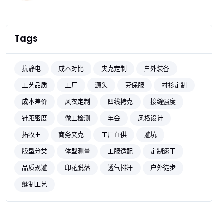
Tags
抗静电
成本对比
夹克定制
户外装备
工艺品质
工厂
源头
劳保服
衬衫定制
成本差价
风衣定制
四线拷克
接缝强度
针距密度
做工检测
年会
风格设计
拓牧王
商务夹克
工厂直供
避坑
版型分类
体型测量
工服适配
定制速干
品质规避
印花脱落
透气排汗
户外徒步
缝制工艺