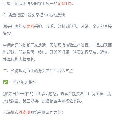
可能让团队无法及时穿上统一的
定制T恤
。
3. 质量把控：源头掌控 vs 被动反馈
源头厂家能从
面料
采购、裁剪、缝制到印花、刺绣，全过程直接
管控。
中间商只能依赖厂家反馈，无法现场核验生产过程。一旦出现面
料起球、印花脱落、掉色、开线等问题，追责流程复杂，返修、
补单周期大幅拉长。
三、如何识别真正的源头工厂？看这五点
✅ 一看产能硬指标
别被“日产千件”的口头承诺忽悠。真实产能要看：厂房面积、流
水线数量、员工规模、设备配置等可核验参数。
以深圳市
雅森漫
服饰有限公司为例：