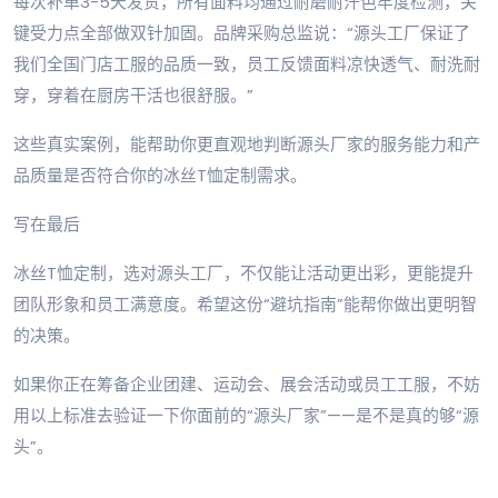
每次补单3-5天发货，所有面料均通过耐磨耐汗色牢度检测，关
键受力点全部做双针加固。品牌采购总监说：“源头工厂保证了
我们全国门店工服的品质一致，员工反馈面料凉快透气、耐洗耐
穿，穿着在厨房干活也很舒服。”
这些真实案例，能帮助你更直观地判断源头厂家的服务能力和产
品质量是否符合你的冰丝T恤定制需求。
写在最后
冰丝T恤定制，选对源头工厂，不仅能让活动更出彩，更能提升
团队形象和员工满意度。希望这份“避坑指南”能帮你做出更明智
的决策。
如果你正在筹备企业团建、运动会、展会活动或员工工服，不妨
用以上标准去验证一下你面前的“源头厂家”——是不是真的够“源
头”。