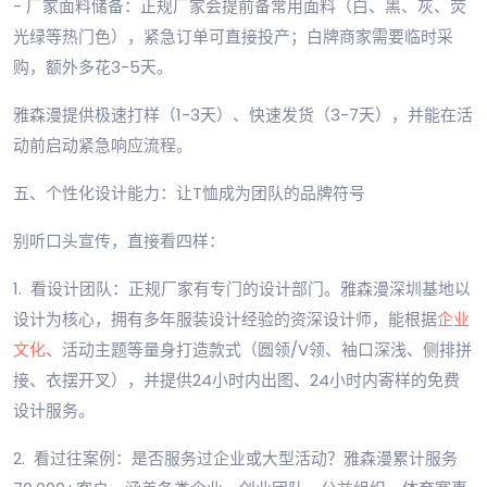
- 厂家面料储备：正规厂家会提前备常用面料（白、黑、灰、荧
光绿等热门色），紧急订单可直接投产；白牌商家需要临时采
购，额外多花3-5天。
雅森漫提供极速打样（1-3天）、快速发货（3-7天），并能在活
动前启动紧急响应流程。
五、个性化设计能力：让T恤成为团队的品牌符号
别听口头宣传，直接看四样：
1. 看设计团队：正规厂家有专门的设计部门。雅森漫深圳基地以
设计为核心，拥有多年服装设计经验的资深设计师，能根据
企业
文化
、活动主题等量身打造款式（圆领/V领、袖口深浅、侧排拼
接、衣摆开叉），并提供24小时内出图、24小时内寄样的免费
设计服务。
2. 看过往案例：是否服务过企业或大型活动？雅森漫累计服务