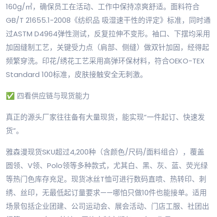
160g/㎡，确保员工在活动、工作中保持凉爽舒适。面料符合
GB/T 21655.1-2008《纺织品 吸湿速干性的评定》标准，同时通
过ASTM D4964弹性测试，反复拉伸不变形。袖口、下摆均采用
加固缝制工艺，关键受力点（肩部、侧缝）做双针加固，经得起
频繁穿洗。印花/绣花工艺采用高弹环保材料，符合OEKO-TEX
Standard 100标准，皮肤接触安全无刺激。
✅ 四看供应链与现货能力
真正的源头厂家往往备有大量现货，能实现“一件起订、快速发
货”。
雅森漫现货SKU超过4,200种（含颜色/尺码/面料组合），覆盖
圆领、V领、Polo领等多种款式，尤其白、黑、灰、蓝、荧光绿
等热门色库存充足。现货冰丝T恤可进行数码直喷、热转印、刺
绣、丝印，无最低起订量要求——哪怕只做10件也能接单。适用
场景包括企业团建、公司运动会、展会活动、门店工服、社团出