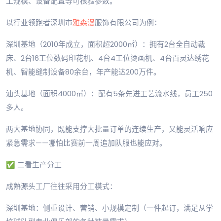
工规模、设备配置等可核验参数。
以行业领跑者深圳市
雅森漫
服饰有限公司为例：
深圳基地（2010年成立，面积超2000㎡）：拥有2台全自动裁
床、2台16工位数码印花机、4台4工位烫画机、4台百灵达绣花
机、智能缝制设备80余台，年产能达200万件。
汕头基地（面积4000㎡）：配有5条先进工艺流水线，员工250
多人。
两大基地协同，既能支撑大批量订单的连续生产，又能灵活响应
紧急需求——哪怕比赛前一周追加队服也能应对。
✅ 二看生产分工
成熟源头工厂往往采用分工模式：
深圳基地：侧重设计、营销、小规模定制（一件起订，满足从学