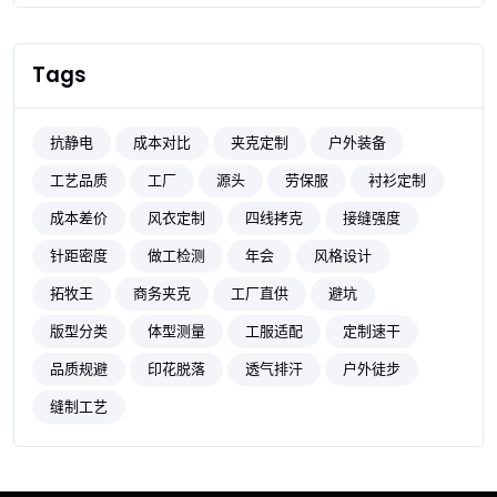
Tags
抗静电
成本对比
夹克定制
户外装备
工艺品质
工厂
源头
劳保服
衬衫定制
成本差价
风衣定制
四线拷克
接缝强度
针距密度
做工检测
年会
风格设计
拓牧王
商务夹克
工厂直供
避坑
版型分类
体型测量
工服适配
定制速干
品质规避
印花脱落
透气排汗
户外徒步
缝制工艺