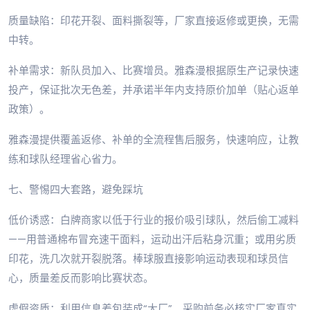
质量缺陷：印花开裂、面料撕裂等，厂家直接返修或更换，无需
中转。
补单需求：新队员加入、比赛增员。雅森漫根据原生产记录快速
投产，保证批次无色差，并承诺半年内支持原价加单（贴心返单
政策）。
雅森漫提供覆盖返修、补单的全流程售后服务，快速响应，让教
练和球队经理省心省力。
七、警惕四大套路，避免踩坑
低价诱惑：白牌商家以低于行业的报价吸引球队，然后偷工减料
——用普通棉布冒充速干面料，运动出汗后粘身沉重；或用劣质
印花，洗几次就开裂脱落。棒球服直接影响运动表现和球员信
心，质量差反而影响比赛状态。
虚假资质：利用信息差包装成“大厂”。采购前务必核实厂家真实