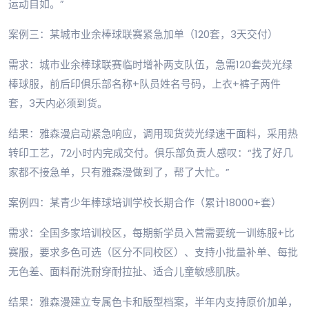
运动自如。”
案例三：某城市业余棒球联赛紧急加单（120套，3天交付）
需求：城市业余棒球联赛临时增补两支队伍，急需120套荧光绿
棒球服，前后印俱乐部名称+队员姓名号码，上衣+裤子两件
套，3天内必须到货。
结果：雅森漫启动紧急响应，调用现货荧光绿速干面料，采用热
转印工艺，72小时内完成交付。俱乐部负责人感叹：“找了好几
家都不接急单，只有雅森漫做到了，帮了大忙。”
案例四：某青少年棒球培训学校长期合作（累计18000+套）
需求：全国多家培训校区，每期新学员入营需要统一训练服+比
赛服，要求多色可选（区分不同校区）、支持小批量补单、每批
无色差、面料耐洗耐穿耐拉扯、适合儿童敏感肌肤。
结果：雅森漫建立专属色卡和版型档案，半年内支持原价加单，