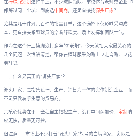
在
棒球服定制
这件事上，不少球队领队、学校体育老师或企业HR
都踩过同一个坑：到底选
中间商
，还是直接找
源头厂家
？
尤其是几十件到几百件的批量订单，这个选择不仅影响采购成
本，更直接关系到球员的穿着舒适度、场上发挥和团队士气。
作为在这个行业摸爬滚打多年的“老炮”，今天就把大家最关心的
几个问题一次性讲清楚，帮你在棒球服采购路上少走弯路、少花
冤枉钱。
一、什么是真正的“源头厂家”？
源头厂家，是指集设计、生产、销售为一体的实体制造企业，而
不是只做转手生意的贸易商。
其核心优势在于：全程自主把控生产，没有中间商加价，
定制
响
应更快，质量更可控。
但注意——市场上不少打着“源头厂家”旗号的白牌商家，实际是