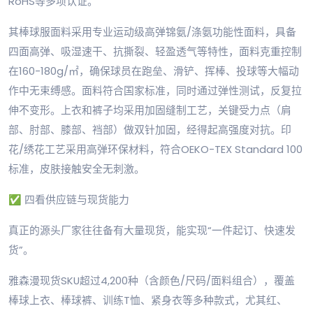
RoHS等多项认证。
其棒球服面料采用专业运动级高弹锦氨/涤氨功能性面料，具备
四面高弹、吸湿速干、抗撕裂、轻盈透气等特性，面料克重控制
在160-180g/㎡，确保球员在跑垒、滑铲、挥棒、投球等大幅动
作中无束缚感。面料符合国家标准，同时通过弹性测试，反复拉
伸不变形。上衣和裤子均采用加固缝制工艺，关键受力点（肩
部、肘部、膝部、裆部）做双针加固，经得起高强度对抗。印
花/绣花工艺采用高弹环保材料，符合OEKO-TEX Standard 100
标准，皮肤接触安全无刺激。
✅ 四看供应链与现货能力
真正的源头厂家往往备有大量现货，能实现“一件起订、快速发
货”。
雅森漫现货SKU超过4,200种（含颜色/尺码/面料组合），覆盖
棒球上衣、棒球裤、训练T恤、紧身衣等多种款式，尤其红、