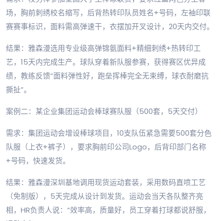
场，胸前刺绣校名缩写，后背热转印队员姓名+号码，左袖印联
赛赛事标识，面料需高弹速干，衣摆加开叉设计，20天内交付。
结果：雅森漫选用专业级高弹锦氨面料+精细刺绣+热转印工
艺，15天内完成生产。球队穿着新队服参赛，获得赛区优异成
绩，教练反馈“面料弹性好，跑垒挥棒完全无束缚，球衣耐磨抗
撕扯”。
案例二：某企业集团运动会棒球赛队服（500套，5天交付）
需求：集团运动会增设棒球项目，10支队伍紧急需要500套分色
队服（上衣+裤子），要求胸前印公司Logo，后背印部门名称
+号码，快速发货。
结果：雅森漫深圳基地调用现货运动套装，采用数码直喷工艺
（免制版），5天完成从设计到发货。运动会当天各队整齐亮
相，HR负责人说：“效率高，质量好，员工穿着打球都说舒服，