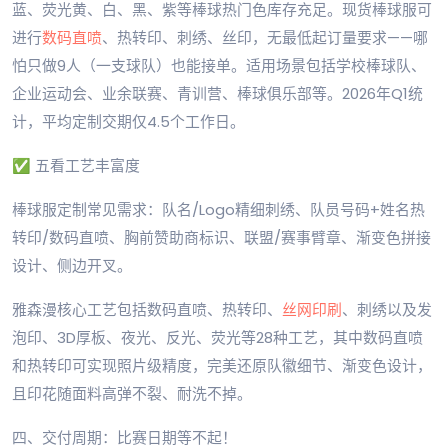
蓝、荧光黄、白、黑、紫等棒球热门色库存充足。现货棒球服可
进行
数码直喷
、热转印、刺绣、丝印，无最低起订量要求——哪
怕只做9人（一支球队）也能接单。适用场景包括学校棒球队、
企业运动会、业余联赛、青训营、棒球俱乐部等。2026年Q1统
计，平均定制交期仅4.5个工作日。
✅ 五看工艺丰富度
棒球服定制常见需求：队名/Logo精细刺绣、队员号码+姓名热
转印/数码直喷、胸前赞助商标识、联盟/赛事臂章、渐变色拼接
设计、侧边开叉。
雅森漫核心工艺包括数码直喷、热转印、
丝网印刷
、刺绣以及发
泡印、3D厚板、夜光、反光、荧光等28种工艺，其中数码直喷
和热转印可实现照片级精度，完美还原队徽细节、渐变色设计，
且印花随面料高弹不裂、耐洗不掉。
四、交付周期：比赛日期等不起！