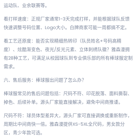
运动队、业余联赛等。
看打样速度：正规厂家通常1-3天完成打样，并能根据球队反馈
快速调整号码位置、Logo大小。白牌商家可能一周都搞不定。
看工艺还原度：能否实现精细热转印（队员姓名+号码高精
度）、炫酷渐变色、夜光/反光元素、立体刺绣队徽？雅森漫拥
有28种工艺，可满足从校园球队到专业俱乐部的所有棒球服定制
需求。
六、售后服务：棒球服出问题了怎么办？
棒球服常见的售后问题包括：尺码不符、印花脱落、面料撕裂、
掉色、后续补单。源头厂家能直接解决，避免中间商推诿。
尺码不符：球员体型差异大，源头厂家可直接调换或重新制作，
周期比中间商快一倍。雅森漫提供XS-5XL全尺码，男女款分
区，青少年款可选。