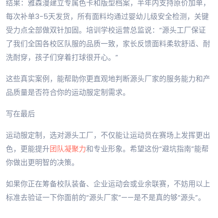
结果：雅森漫建立专属色卡和版型档案，半年内支持原价加单，
每次补单3-5天发货，所有面料均通过婴幼儿级安全检测，关键
受力点全部做双针加固。培训学校运营总监说：“源头工厂保证
了我们全国各校区队服的品质一致，家长反馈面料柔软舒适、耐
洗耐穿，孩子们穿着打球很开心。”
这些真实案例，能帮助你更直观地判断源头厂家的服务能力和产
品质量是否符合你的运动服定制需求。
写在最后
运动服定制，选对源头工厂，不仅能让运动员在赛场上发挥更出
色，更能提升
团队凝聚力
和专业形象。希望这份“避坑指南”能帮
你做出更明智的决策。
如果你正在筹备校队装备、企业运动会或业余联赛，不妨用以上
标准去验证一下你面前的“源头厂家”——是不是真的够“源头”。