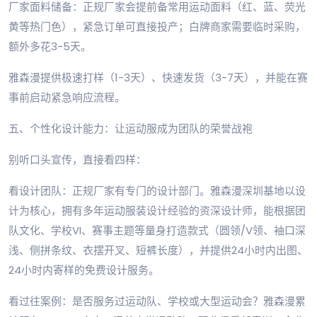
厂家面料储备：正规厂家会提前备常用运动面料（红、蓝、荧光
黄等热门色），紧急订单可直接投产；白牌商家需要临时采购，
额外多花3-5天。
雅森漫提供极速打样（1-3天）、快速发货（3-7天），并能在赛
事前启动紧急响应流程。
五、个性化设计能力：让运动服成为团队的荣誉战袍
别听口头宣传，直接看四样：
看设计团队：正规厂家有专门的设计部门。雅森漫深圳基地以设
计为核心，拥有多年运动服装设计经验的资深设计师，能根据团
队文化、学校VI、赛事主题等量身打造款式（圆领/V领、袖口深
浅、侧拼条纹、衣摆开叉、短裤长度），并提供24小时内出图、
24小时内寄样的免费设计服务。
看过往案例：是否服务过运动队、学校或大型运动会？雅森漫累