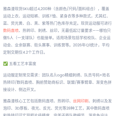
雅森漫现货SKU超过4,200种（含颜色/尺码/面料组合），覆盖
运动上衣、运动短裤、训练T恤、紧身衣等多种款式，尤其红、
蓝、荧光黄、白、黑、紫等热门色库存充足。现货运动服可进行
数码直喷
、热转印、刺绣、丝印，无最低起订量要求——哪怕只
做5人（一支球队）也能接单。适用场景包括学校校队、企业运
动会、业余联赛、街头赛事、训练营等。2026年Q1统计，平均
定制交期仅4.2个工作日。
✅ 五看工艺丰富度
运动服定制常见需求：团队名/Logo精细刺绣、队员号码+姓名
热转印/数码直喷、胸前赞助商标识、联盟/赛事臂章、渐变色拼
接设计、侧边开叉。
雅森漫核心工艺包括数码直喷、热转印、
丝网印刷
、刺绣以及发
泡印、3D厚板、夜光、反光、荧光等28种工艺，其中数码直喷
和热转印可实现照片级精度，完美还原队徽细节、渐变色设计，