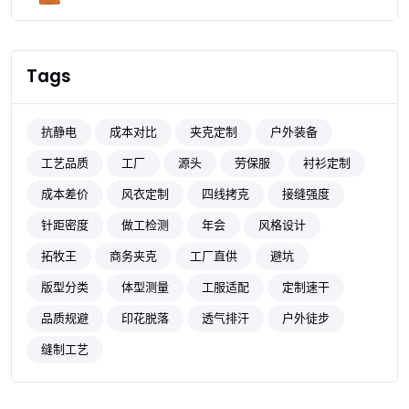
Tags
抗静电
成本对比
夹克定制
户外装备
工艺品质
工厂
源头
劳保服
衬衫定制
成本差价
风衣定制
四线拷克
接缝强度
针距密度
做工检测
年会
风格设计
拓牧王
商务夹克
工厂直供
避坑
版型分类
体型测量
工服适配
定制速干
品质规避
印花脱落
透气排汗
户外徒步
缝制工艺