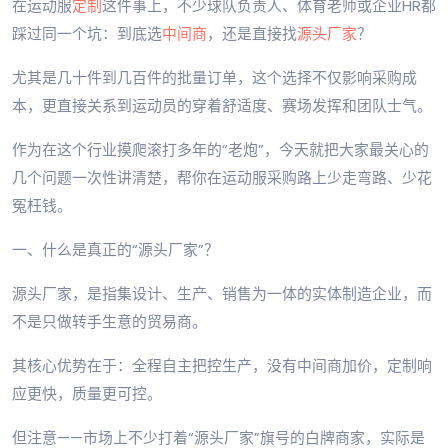
在运动服
定制
这件事上，不少球队负责人、体育老师或企业HR都
踩过同一个坑：到底选
中间商
，还是直接找
源头厂家
？
尤其是几十件到几百件的批量订单，这个选择不仅影响采购成
本，更直接关系到运动员的穿着舒适度、赛场发挥和团队士气。
作为在这个行业摸爬滚打多年的“老炮”，今天就把大家最关心的
几个问题一次性讲清楚，帮你在运动服采购路上少走弯路、少花
冤枉钱。
一、什么是真正的“源头厂家”？
源头厂家，是指集设计、生产、销售为一体的实体制造企业，而
不是只做转手生意的贸易商。
其核心优势在于：全程自主把控生产，没有中间商加价，定制响
应更快，质量更可控。
但注意——市场上不少打着“源头厂家”旗号的白牌商家，实际是