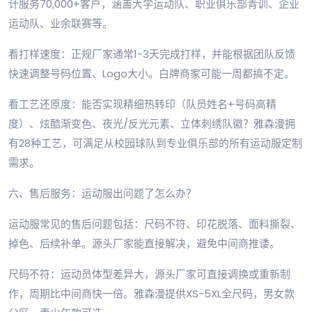
计服务70,000+客户，涵盖大学运动队、职业俱乐部青训、企业
运动队、业余联赛等。
看打样速度：正规厂家通常1-3天完成打样，并能根据团队反馈
快速调整号码位置、Logo大小。白牌商家可能一周都搞不定。
看工艺还原度：能否实现精细热转印（队员姓名+号码高精
度）、炫酷渐变色、夜光/反光元素、立体刺绣队徽？雅森漫拥
有28种工艺，可满足从校园球队到专业俱乐部的所有运动服定制
需求。
六、售后服务：运动服出问题了怎么办？
运动服常见的售后问题包括：尺码不符、印花脱落、面料撕裂、
掉色、后续补单。源头厂家能直接解决，避免中间商推诿。
尺码不符：运动员体型差异大，源头厂家可直接调换或重新制
作，周期比中间商快一倍。雅森漫提供XS-5XL全尺码，男女款