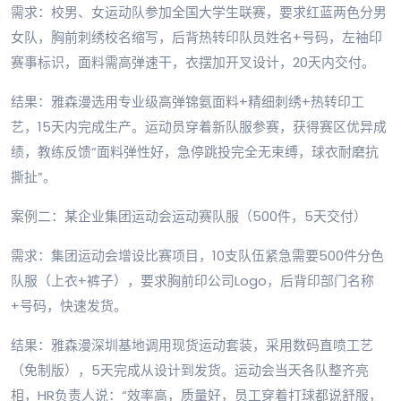
需求：校男、女运动队参加全国大学生联赛，要求红蓝两色分男
女队，胸前刺绣校名缩写，后背热转印队员姓名+号码，左袖印
赛事标识，面料需高弹速干，衣摆加开叉设计，20天内交付。
结果：雅森漫选用专业级高弹锦氨面料+精细刺绣+热转印工
艺，15天内完成生产。运动员穿着新队服参赛，获得赛区优异成
绩，教练反馈“面料弹性好，急停跳投完全无束缚，球衣耐磨抗
撕扯”。
案例二：某企业集团运动会运动赛队服（500件，5天交付）
需求：集团运动会增设比赛项目，10支队伍紧急需要500件分色
队服（上衣+裤子），要求胸前印公司Logo，后背印部门名称
+号码，快速发货。
结果：雅森漫深圳基地调用现货运动套装，采用数码直喷工艺
（免制版），5天完成从设计到发货。运动会当天各队整齐亮
相，HR负责人说：“效率高，质量好，员工穿着打球都说舒服，