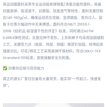
其运动服面料采用专业运动级高弹锦氨/涤氨功能性面料，具备
四面高弹、吸湿速干、抗撕裂、轻盈透气等特性，面料克重控制
在140-160g/㎡，确保运动员在突破、急停跳投、变向过人、篮
板卡位等大幅动作中无束缚感。面料符合GB/T 21655.1-
2008《纺织品 吸湿速干性的评定》标准，同时通过ASTM
D4964弹性测试，反复拉伸不变形。上衣和裤子均采用加固缝制
工艺，关键受力点（肩部、裆部、侧缝）做双针加固，经得起高
强度对抗。印花/绣花工艺采用高弹环保材料，符合OEKO-TEX
Standard 100标准，皮肤接触安全无刺激。
✅ 四看供应链与现货能力
真正的源头厂家往往备有大量现货，能实现“一件起订、快速发
货”。