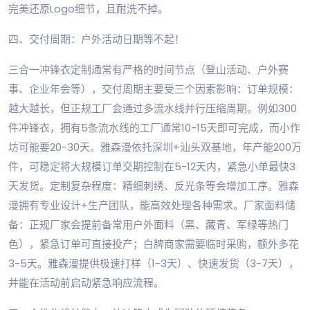
完美还原Logo细节，且耐洗不掉。
四、交付周期：户外活动日期等不起！
三合一冲锋衣定制通常有严格的时间节点（登山活动、户外赛
事、企业年会等），交付周期主要受三个因素影响：订单规模：
越大越长，但正规工厂会通过多流水线并行压缩周期。例如300
件冲锋衣，拥有5条流水线的工厂通常10-15天即可完成，而小作
坊可能要20-30天。雅森漫依托深圳+汕头双基地，年产能200万
件，可稳定将大规模订单交期控制在5-12天内，紧急小单最快3
天发货。定制复杂程度：精细刺绣、反光条等会增加工序。雅森
漫拥有专业设计+生产团队，能高效处理各种需求。厂家面料储
备：正规厂家会提前备常用户外面料（黑、藏青、军绿等热门
色），紧急订单可直接投产；白牌商家需要临时采购，额外多花
3-5天。雅森漫提供极速打样（1-3天）、快速发货（3-7天），
并能在活动前启动紧急响应流程。