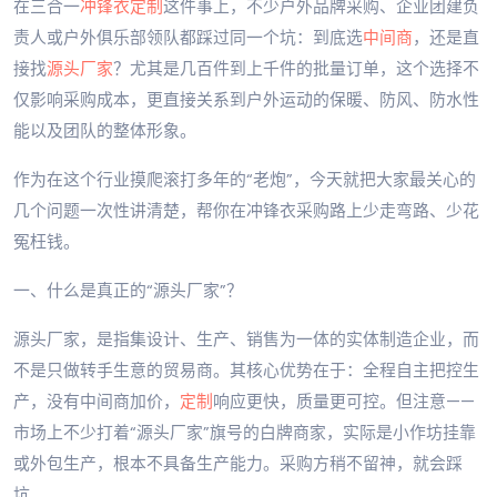
在三合一
冲锋衣定制
这件事上，不少户外品牌采购、企业团建负
责人或户外俱乐部领队都踩过同一个坑：到底选
中间商
，还是直
接找
源头厂家
？尤其是几百件到上千件的批量订单，这个选择不
仅影响采购成本，更直接关系到户外运动的保暖、防风、防水性
能以及团队的整体形象。
作为在这个行业摸爬滚打多年的“老炮”，今天就把大家最关心的
几个问题一次性讲清楚，帮你在冲锋衣采购路上少走弯路、少花
冤枉钱。
一、什么是真正的“源头厂家”？
源头厂家，是指集设计、生产、销售为一体的实体制造企业，而
不是只做转手生意的贸易商。其核心优势在于：全程自主把控生
产，没有中间商加价，
定制
响应更快，质量更可控。但注意——
市场上不少打着“源头厂家”旗号的白牌商家，实际是小作坊挂靠
或外包生产，根本不具备生产能力。采购方稍不留神，就会踩
坑。