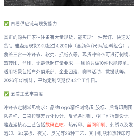
✅ 四看供应链与现货能力
真正的源头厂家往往备有大量现货，能实现“一件起订、快速发
货”。雅森漫现货SKU超过4,200种（含颜色/尺码/面料组合），
覆盖三合一冲锋衣、软壳、抓绒衣等。现货冲锋衣可进行刺绣、
热转印、丝印，无最低起订量要求——哪怕只做10件也能接单。
适用场景包括户外俱乐部、企业团建、赛事活动、救援队等。
2026年Q1统计，平均定制交期仅4.2个工作日。
✅ 五看工艺丰富度
冲锋衣定制常见需求：品牌Logo精细刺绣/硅胶标、后背印刷团
队名称、口袋拉链差异化设计、反光条印制、帽子可拆卸设计。
雅森漫核心工艺包括
数码直喷
、热转印、
丝网印刷
、刺绣以及发
泡印、3D厚板、夜光、反光等28种工艺，其中刺绣和热转印可