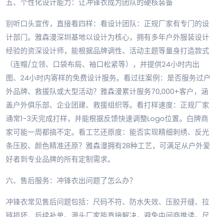
五、个性化设计能力：让冲锋衣成为团队的硬核装备
别听口头宣传，直接看四样：看设计团队：正规厂家有专门的设
计部门。雅森漫深圳基地以设计为核心，拥有多年户外服装设计
经验的资深设计师，能根据品牌调性、活动主题等量身打造款式
（连帽/立领、口袋布局、袖口松紧等），并提供24小时内出
图、24小时内寄样的免费设计服务。看过往案例：是否服务过户
外品牌、救援队或大型活动？雅森漫累计服务70,000+客户，涵
盖户外俱乐部、企业团建、救援组织等。看打样速度：正规厂家
通常1-3天完成打样，并能根据反馈快速调整Logo位置。白牌商
家可能一周都搞不定。看工艺还原度：能否实现精细刺绣、反光
条压胶、颜色精准还原？雅森漫拥有28种工艺，可满足从户外爱
好者到专业品牌的所有定制需求。
六、售后服务：冲锋衣出问题了怎么办？
冲锋衣常见售后问题包括：尺码不符、防水失效、压胶开缝、拉
链损坏、后续补单。源头厂家能直接解决，避免中间商推诿。尺