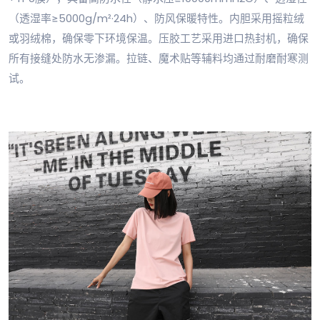
（透湿率≥5000g/m²·24h）、防风保暖特性。内胆采用摇粒绒
或羽绒棉，确保零下环境保温。压胶工艺采用进口热封机，确保
所有接缝处防水无渗漏。拉链、魔术贴等辅料均通过耐磨耐寒测
试。