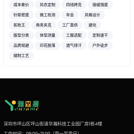
成本差价
风衣定制
四线拷克
接缝强度
针距密度
做工检测
年会
风格设计
拓牧王
商务夹克
工厂直供
避坑
版型分类
体型测量
工服适配
定制速干
品质规避
印花脱落
透气排汗
户外徒步
缝制工艺
深圳市坪山区坪山街道华瀚科技工业园厂房1栋4楼
工作时间：09:00-21:00（周一至周日）