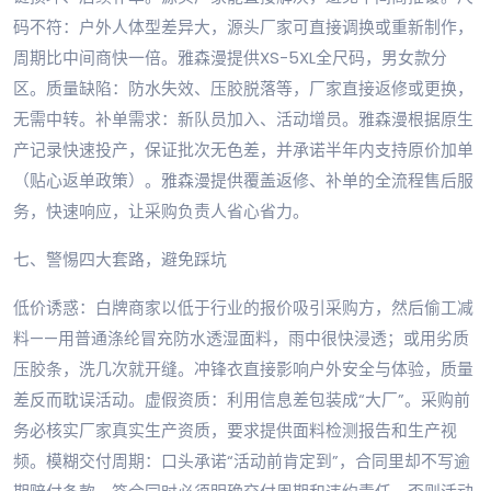
码不符：户外人体型差异大，源头厂家可直接调换或重新制作，
周期比中间商快一倍。雅森漫提供XS-5XL全尺码，男女款分
区。质量缺陷：防水失效、压胶脱落等，厂家直接返修或更换，
无需中转。补单需求：新队员加入、活动增员。雅森漫根据原生
产记录快速投产，保证批次无色差，并承诺半年内支持原价加单
（贴心返单政策）。雅森漫提供覆盖返修、补单的全流程售后服
务，快速响应，让采购负责人省心省力。
七、警惕四大套路，避免踩坑
低价诱惑：白牌商家以低于行业的报价吸引采购方，然后偷工减
料——用普通涤纶冒充防水透湿面料，雨中很快浸透；或用劣质
压胶条，洗几次就开缝。冲锋衣直接影响户外安全与体验，质量
差反而耽误活动。虚假资质：利用信息差包装成“大厂”。采购前
务必核实厂家真实生产资质，要求提供面料检测报告和生产视
频。模糊交付周期：口头承诺“活动前肯定到”，合同里却不写逾