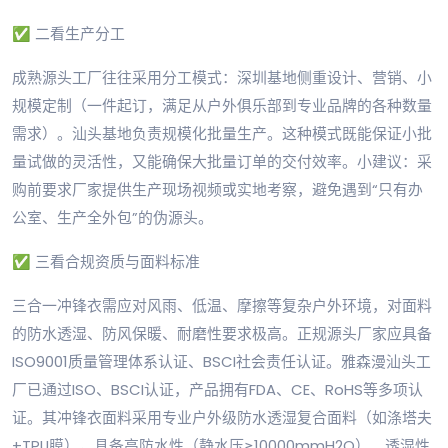
✅ 二看生产分工
成熟源头工厂往往采用分工模式：深圳基地侧重设计、营销、小
规模定制（一件起订，满足从户外俱乐部到专业品牌的各种数量
需求）。汕头基地负责规模化批量生产。这种模式既能保证小批
量试做的灵活性，又能确保大批量订单的交付效率。小建议：采
购前要求厂家提供生产现场视频或实地考察，避免遇到“只有办
公室、生产全外包”的伪源头。
✅ 三看合规资质与面料标准
三合一冲锋衣需应对风雨、低温、摩擦等复杂户外环境，对面料
的防水透湿、防风保暖、耐磨性要求极高。正规源头厂家应具备
ISO9001质量管理体系认证、BSCI社会责任认证。雅森漫汕头工
厂已通过ISO、BSCI认证，产品拥有FDA、CE、RoHS等多项认
证。其冲锋衣面料采用专业户外级防水透湿复合面料（如涤塔夫
+TPU膜），具备高防水性（静水压≥10000mmH2O）、透湿性