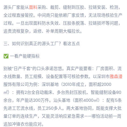
源头厂家能从
面料
采购、裁剪、缝制到压胶、拉链安装、检测，
全过程直接管控。中间商只能依赖厂家反馈，无法现场核验生产
过程。一旦出现面料防水失效、压胶条脱落、拉链损坏等问题，
追责流程复杂，返修、补单周期大幅拉长。
三、如何识别真正的源头工厂？看这五点
✅ 一看产能硬指标
别被“日产千套”的口头承诺忽悠。真实产能要看：厂房面积、流
水线数量、员工规模、设备配置等可核验参数。以深圳市
雅森漫
服饰有限公司为例：深圳基地（2010年成立，面积超2000
㎡）：拥有2台全自动裁床、多台热封压胶机、智能缝制设备80
余台，年产能达200万件。汕头基地（面积4000㎡）：配有5条
先进工艺流水线，员工250多人。两大基地协同，既能支撑大批
量订单的连续生产，又能灵活响应紧急需求——哪怕活动前一周
追加冲锋衣也能应对。