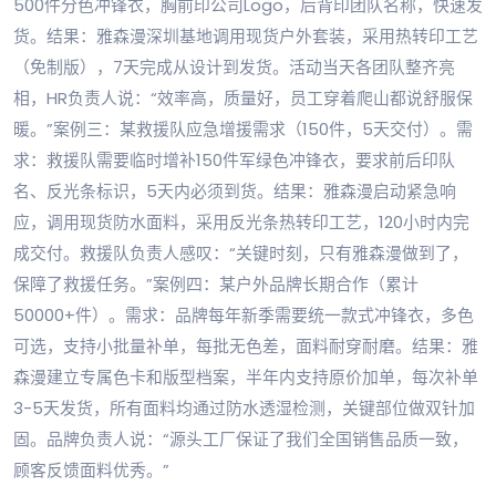
500件分色冲锋衣，胸前印公司Logo，后背印团队名称，快速发
货。结果：雅森漫深圳基地调用现货户外套装，采用热转印工艺
（免制版），7天完成从设计到发货。活动当天各团队整齐亮
相，HR负责人说：“效率高，质量好，员工穿着爬山都说舒服保
暖。”案例三：某救援队应急增援需求（150件，5天交付）。需
求：救援队需要临时增补150件军绿色冲锋衣，要求前后印队
名、反光条标识，5天内必须到货。结果：雅森漫启动紧急响
应，调用现货防水面料，采用反光条热转印工艺，120小时内完
成交付。救援队负责人感叹：“关键时刻，只有雅森漫做到了，
保障了救援任务。”案例四：某户外品牌长期合作（累计
50000+件）。需求：品牌每年新季需要统一款式冲锋衣，多色
可选，支持小批量补单，每批无色差，面料耐穿耐磨。结果：雅
森漫建立专属色卡和版型档案，半年内支持原价加单，每次补单
3-5天发货，所有面料均通过防水透湿检测，关键部位做双针加
固。品牌负责人说：“源头工厂保证了我们全国销售品质一致，
顾客反馈面料优秀。”