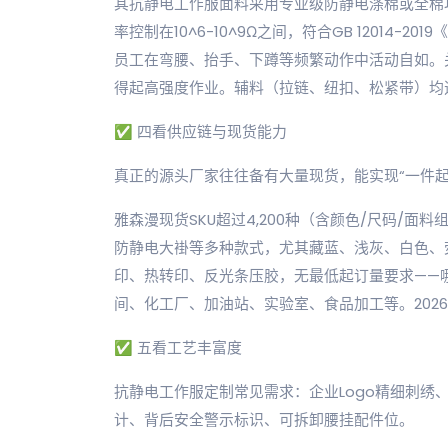
其抗静电工作服面料采用专业级防静电涤棉或全棉
率控制在10^6-10^9Ω之间，符合GB 12014-
员工在弯腰、抬手、下蹲等频繁动作中活动自如。
得起高强度作业。辅料（拉链、纽扣、松紧带）均
✅ 四看供应链与现货能力
真正的源头厂家往往备有大量现货，能实现“一件起
雅森漫现货SKU超过4,200种（含颜色/尺码/
防静电大褂等多种款式，尤其藏蓝、浅灰、白色、
印、热转印、反光条压胶，无最低起订量要求——
间、化工厂、加油站、实验室、食品加工等。2026
✅ 五看工艺丰富度
抗静电工作服定制常见需求：企业Logo精细刺绣
计、背后安全警示标识、可拆卸腰挂配件位。