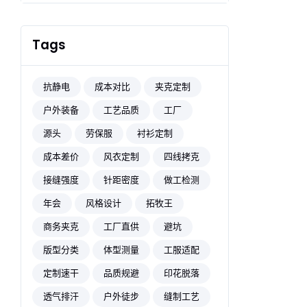
Tags
抗静电
成本对比
夹克定制
户外装备
工艺品质
工厂
源头
劳保服
衬衫定制
成本差价
风衣定制
四线拷克
接缝强度
针距密度
做工检测
年会
风格设计
拓牧王
商务夹克
工厂直供
避坑
版型分类
体型测量
工服适配
定制速干
品质规避
印花脱落
透气排汗
户外徒步
缝制工艺