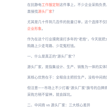
在抗静电
工作服定制
这件事上，不少企业采购负责
直接找
源头厂家
？
尤其是几十件到几百件的批量订单，这个选择不仅
企业形象
。
作为在这个行业摸爬滚打多年的“老炮”，今天就
购路上少走弯路、少花冤枉钱。
一、什么是真正的“源头厂家”？
源头厂家，是指集设计、生产、销售为一体的实体
其核心优势在于：全程自主把控生产，没有中间商
但注意——市场上不少打着“源头厂家”旗号的白
采购方稍不留神，就会踩坑。
二、中间商 vs 源头厂家：三大核心差异