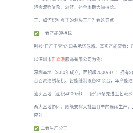
追责流程复杂，返修、补单周期大幅拉长。
三、如何识别真正的源头工厂？看这五点
✅ 一看产能硬指标
别被“日产千套”的口头承诺忽悠。真实产能要看
以深圳市
雅森漫
服饰有限公司为例：
深圳基地（2010年成立，面积超2000㎡）：拥有
台百灵达绣花机、智能缝制设备80余台，年产能达
汕头基地（面积4000㎡）：配有5条先进工艺流水
两大基地协同，既能支撑大批量订单的连续生产，
应对。
✅ 二看生产分工