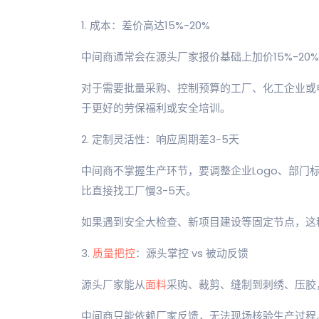
1. 成本：差价高达15%-20%
中间商通常会在源头厂家报价基础上加价15%-20
对于需要批量采购、控制预算的工厂、化工企业或
于更好的劳保福利或安全培训。
2. 定制灵活性：响应周期差3-5天
中间商不掌握生产环节，要调整企业Logo、部门
比直接找工厂慢3-5天。
如果遇到安全大检查、新项目建设等固定节点，这
3.
质量把控
：源头掌控 vs 被动反馈
源头厂家能从
面料
采购、裁剪、缝制到刺绣、压胶
中间商只能依赖厂家反馈，无法现场核验生产过程