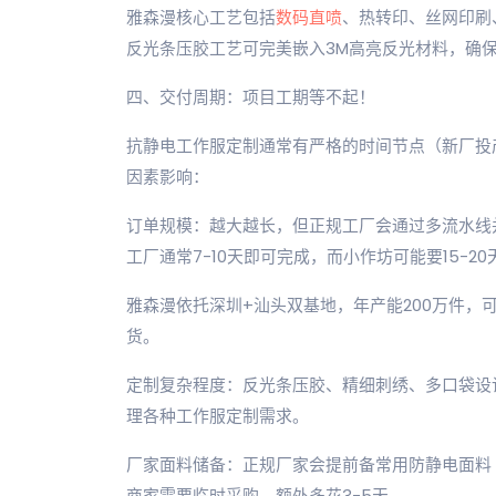
雅森漫核心工艺包括
数码直喷
、热转印、丝网印刷
反光条压胶工艺可完美嵌入3M高亮反光材料，确
四、交付周期：项目工期等不起！
抗静电工作服定制通常有严格的时间节点（新厂投
因素影响：
订单规模：越大越长，但正规工厂会通过多流水线并
工厂通常7-10天即可完成，而小作坊可能要15-20
雅森漫依托深圳+汕头双基地，年产能200万件，可
货。
定制复杂程度：反光条压胶、精细刺绣、多口袋设
理各种工作服定制需求。
厂家面料储备：正规厂家会提前备常用防静电面料
商家需要临时采购，额外多花3-5天。