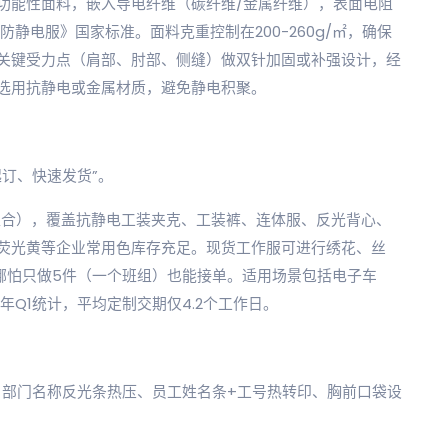
功能性面料，嵌入导电纤维（碳纤维/金属纤维），表面电阻
2019《防静电服》国家标准。面料克重控制在200-260g/㎡，确保
关键受力点（肩部、肘部、侧缝）做双针加固或补强设计，经
选用抗静电或金属材质，避免静电积聚。
订、快速发货”。
面料组合），覆盖抗静电工装夹克、工装裤、连体服、反光背心、
荧光黄等企业常用色库存充足。现货工作服可进行绣花、丝
哪怕只做5件（一个班组）也能接单。适用场景包括电子车
年Q1统计，平均定制交期仅4.2个工作日。
、部门名称反光条热压、员工姓名条+工号热转印、胸前口袋设