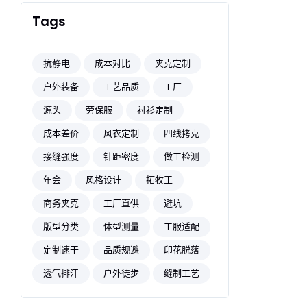
Tags
抗静电
成本对比
夹克定制
户外装备
工艺品质
工厂
源头
劳保服
衬衫定制
成本差价
风衣定制
四线拷克
接缝强度
针距密度
做工检测
年会
风格设计
拓牧王
商务夹克
工厂直供
避坑
版型分类
体型测量
工服适配
定制速干
品质规避
印花脱落
透气排汗
户外徒步
缝制工艺