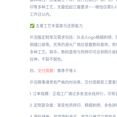
印等多种工艺，无最低起订量要求——哪怕仅需5
工作日以内。
✅ 五看工艺丰富度与还原能力
乒羽服定制常见需求包括：队名/Logo精细刺绣
侧缝口袋等。优秀的源头厂商应掌握数码直喷、热
多种工艺。其中，数码直喷与热转印可达到照片级
拉伸，不裂不脱色。
四、
交付周期
：赛季不等人
乒羽赛事通常有严格的时间表，交付周期受三要素
1. 订单规模：正规工厂通过多条流水线并行，可将
2. 定制复杂度：渐变色热转印、精细刺绣、多色
3. 面料储备：现货面料充足，紧急订单可立即投