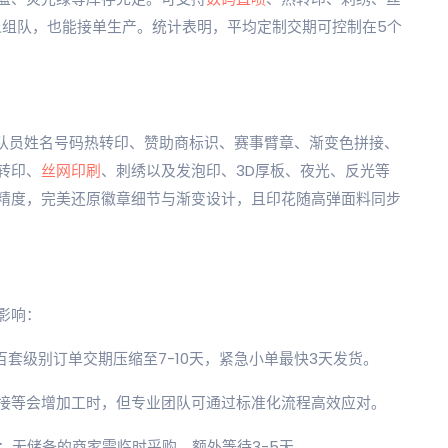
人组队，也能接单生产。统计表明，平均定制交期可控制在5个
、队员姓名号码热转印、赞助商标识、赛事臂章、渐变色拼接、
转印、
丝网印刷
、刺绣以及发泡印、3D厚板、夜光、反光等
精度，完美还原徽章细节与渐变设计，且印花随高弹面料同步
影响：
百套级别订单交期压缩至7-10天，紧急小单最快3天发货。
拼接等会增加工时，但专业团队可通过标准化流程高效应对。
产；无储备的商家需临时采购，额外等待3-5天。