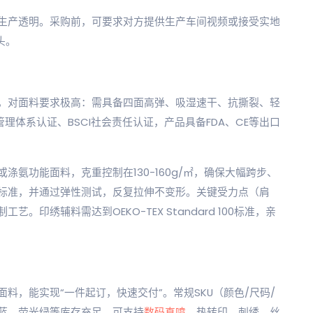
生产透明。采购前，可要求对方提供生产车间视频或接受实地
头。
，对面料要求极高：需具备四面高弹、吸湿速干、抗撕裂、轻
管理体系认证、BSCI社会责任认证，产品具备FDA、CE等出口
氨功能面料，克重控制在130-160g/㎡，确保大幅跨步、
标准，并通过弹性测试，反复拉伸不变形。关键受力点（肩
印绣辅料需达到OEKO-TEX Standard 100标准，亲
料，能实现“一件起订，快速交付”。常规SKU（颜色/尺码/
蓝、荧光绿等库存充足。可支持
数码直喷
、热转印、刺绣、丝