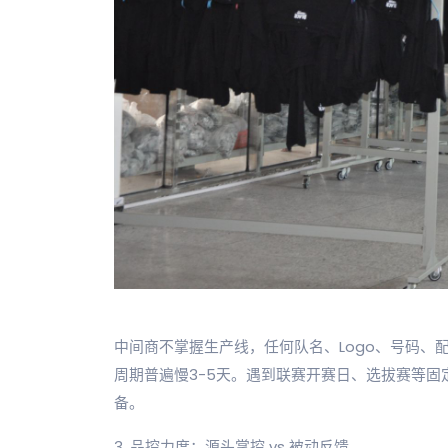
中间商不掌握生产线，任何队名、Logo、号码、
周期普遍慢3-5天。遇到联赛开赛日、选拔赛等
备。
3. 品控力度：源头掌控 vs 被动反馈