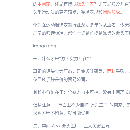
的
中间商
，还是直接找
源头厂家
？尤其是涉及几百
关乎运动员的穿着感受、赛场表现和
团队形象
。
作为在运动服饰定制行业深耕多年的从业者，今天
厂商的筛选标准，帮你一步到位找到靠谱的源头工
image.png
一、什么才是“源头实力厂商”？
真正的源头实力厂商，是集设计研发、
面料
采购、
仅靠转手赚差价的贸易公司。
其核心价值在于：全链条自主可控，没有中间环节
但请注意——市面上不少自称“源头工厂”的商家
采购方稍不留意，就可能误判。
二、中间商 vs 源头工厂：三大关键差异