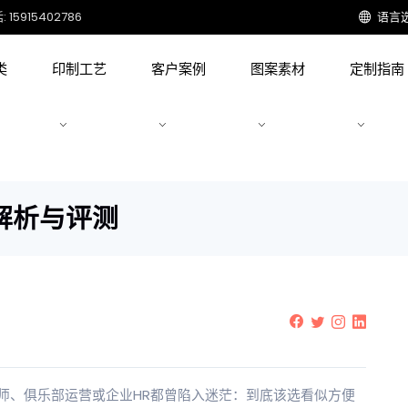
15915402786
语言
类
印制工艺
客户案例
图案素材
定制指南
解析与评测
师、俱乐部运营或企业HR都曾陷入迷茫：到底该选看似方便