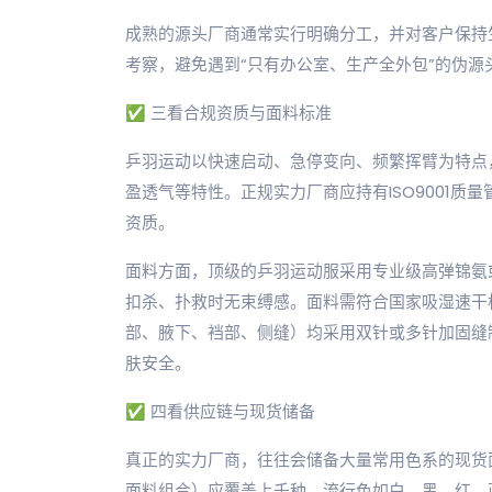
成熟的源头厂商通常实行明确分工，并对客户保持
考察，避免遇到“只有办公室、生产全外包”的伪源
✅ 三看合规资质与面料标准
乒羽运动以快速启动、急停变向、频繁挥臂为特点
盈透气等特性。正规实力厂商应持有ISO9001质量
资质。
面料方面，顶级的乒羽运动服采用专业级高弹锦氨或涤
扣杀、扑救时无束缚感。面料需符合国家吸湿速干
部、腋下、裆部、侧缝）均采用双针或多针加固缝制工艺。
肤安全。
✅ 四看供应链与现货储备
真正的实力厂商，往往会储备大量常用色系的现货面
面料组合）应覆盖上千种，流行色如白、黑、红、