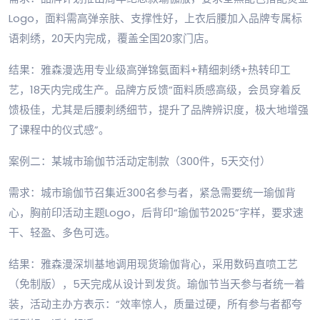
Logo，面料需高弹亲肤、支撑性好，上衣后腰加入品牌专属标
语刺绣，20天内完成，覆盖全国20家门店。
结果：雅森漫选用专业级高弹锦氨面料+精细刺绣+热转印工
艺，18天内完成生产。品牌方反馈“面料质感高级，会员穿着反
馈极佳，尤其是后腰刺绣细节，提升了品牌辨识度，极大地增强
了课程中的仪式感”。
案例二：某城市瑜伽节活动定制款（300件，5天交付）
需求：城市瑜伽节召集近300名参与者，紧急需要统一瑜伽背
心，胸前印活动主题Logo，后背印“瑜伽节2025”字样，要求速
干、轻盈、多色可选。
结果：雅森漫深圳基地调用现货瑜伽背心，采用数码直喷工艺
（免制版），5天完成从设计到发货。瑜伽节当天参与者统一着
装，活动主办方表示：“效率惊人，质量过硬，所有参与者都夸