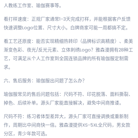
人教练工作室、瑜伽赛事等。
看打样速度：正规厂家通常1-3天完成打样，并能根据客户反馈
快速调整Logo位置、尺寸大小。白牌商家可能一周都搞不定。
看工艺还原度：能否实现精细热转印（品牌标识高精度）、柔美
渐变色彩、夜光/反光元素、立体刺绣Logo？雅森漫拥有28种工
艺，可满足从个人工作室到全国连锁品牌的所有瑜伽服定制需
求。
六、售后服务：瑜伽服出问题了怎么办？
瑜伽服常见的售后问题包括：尺码不符、印花脱落、面料撕裂、
掉色、后续补单。源头厂家能直接解决，避免中间商推诿。
尺码不符：练习者体型差异大，源头厂家可直接调换或重新制
作，周期比中间商快一倍。雅森漫提供XS-5XL全尺码，男女款
分区，青少年款可选。