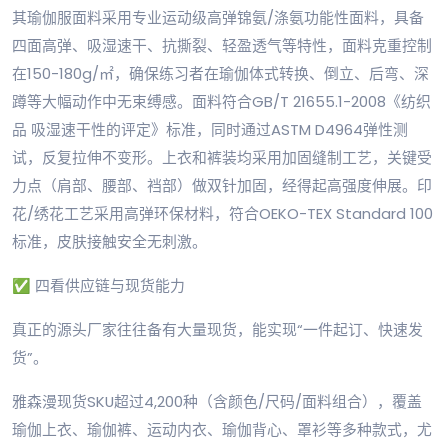
其瑜伽服面料采用专业运动级高弹锦氨/涤氨功能性面料，具备
四面高弹、吸湿速干、抗撕裂、轻盈透气等特性，面料克重控制
在150-180g/㎡，确保练习者在瑜伽体式转换、倒立、后弯、深
蹲等大幅动作中无束缚感。面料符合GB/T 21655.1-2008《纺织
品 吸湿速干性的评定》标准，同时通过ASTM D4964弹性测
试，反复拉伸不变形。上衣和裤装均采用加固缝制工艺，关键受
力点（肩部、腰部、裆部）做双针加固，经得起高强度伸展。印
花/绣花工艺采用高弹环保材料，符合OEKO-TEX Standard 100
标准，皮肤接触安全无刺激。
✅ 四看供应链与现货能力
真正的源头厂家往往备有大量现货，能实现“一件起订、快速发
货”。
雅森漫现货SKU超过4,200种（含颜色/尺码/面料组合），覆盖
瑜伽上衣、瑜伽裤、运动内衣、瑜伽背心、罩衫等多种款式，尤