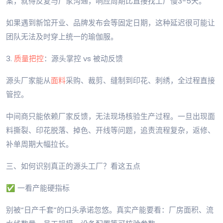
案，就得反复与厂家沟通，响应周期比直接找工厂慢3-5天。
如果遇到新馆开业、品牌发布会等固定日期，这种延迟很可能让
团队无法及时穿上统一的瑜伽服。
3.
质量把控
：源头掌控 vs 被动反馈
源头厂家能从
面料
采购、裁剪、缝制到印花、刺绣，全过程直接
管控。
中间商只能依赖厂家反馈，无法现场核验生产过程。一旦出现面
料撕裂、印花脱落、掉色、开线等问题，追责流程复杂，返修、
补单周期大幅拉长。
三、如何识别真正的源头工厂？看这五点
✅ 一看产能硬指标
别被“日产千套”的口头承诺忽悠。真实产能要看：厂房面积、流