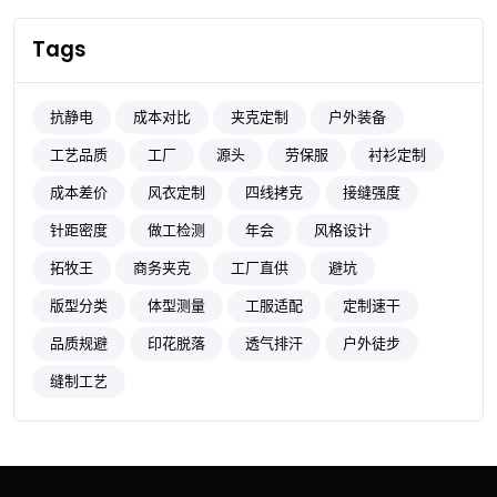
Tags
抗静电
成本对比
夹克定制
户外装备
工艺品质
工厂
源头
劳保服
衬衫定制
成本差价
风衣定制
四线拷克
接缝强度
针距密度
做工检测
年会
风格设计
拓牧王
商务夹克
工厂直供
避坑
版型分类
体型测量
工服适配
定制速干
品质规避
印花脱落
透气排汗
户外徒步
缝制工艺