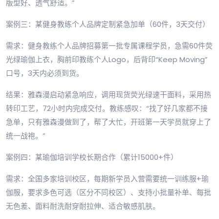
版型好、透气舒适。”
案例三：某健身教练个人品牌定制紧急加单（60件，3天交付）
需求：健身教练个人品牌招募第一批专属课程学员，急需60件荧
光绿瑜伽上衣，胸前印教练个人Logo，后背印“Keep Moving”
口号，3天内必须到货。
结果：雅森漫启动紧急响应，调用现货荧光绿速干面料，采用热
转印工艺，72小时内完成交付。教练感叹：“找了好几家都不接
急单，只有雅森漫做到了，帮了大忙，开班第一天学员就穿上了
统一战袍。”
案例四：某瑜伽培训学校长期合作（累计15000+件）
需求：全国多家培训校区，每期新学员入营需要统一训练服+瑜
伽服，要求多色可选（区分不同校区）、支持小批量补单、每批
无色差、面料耐洗耐穿耐拉伸、适合敏感肌肤。