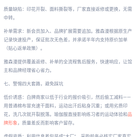
质量缺陷：印花开裂、面料撕裂等，厂家直接返修或更换，无需
中转。
补单需求：新会员加入、品牌扩展需要追加。雅森漫根据原生产
记录快速投产，保证批次无色差，并承诺半年内支持原价加单
（贴心返单政策）。
雅森漫提供覆盖返修、补单的全流程售后服务，快速响应，让馆
主和品牌经理省心省力。
七、警惕四大套路，避免踩坑
低价诱惑：白牌商家以低于行业的报价吸引，然后偷工减料——
用普通棉布冒充速干面料，运动出汗后粘身沉重；或用劣质印
花，洗几次就开裂脱落。瑜伽服直接影响练习者的运动体验和
品
牌形象
，质量差反而影响客户留存。
虚假资质：利用信息差包装成“大厂”。采购前务必核实厂家真实