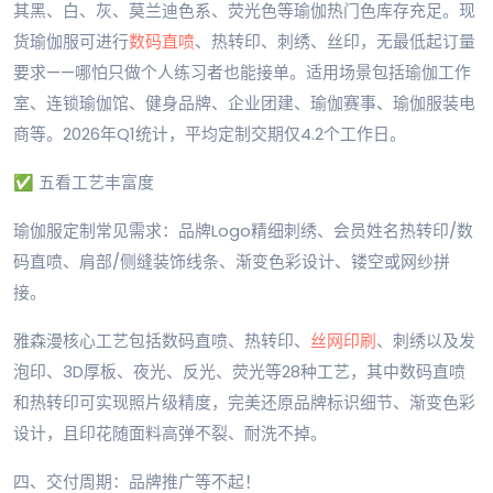
其黑、白、灰、莫兰迪色系、荧光色等瑜伽热门色库存充足。现
货瑜伽服可进行
数码直喷
、热转印、刺绣、丝印，无最低起订量
要求——哪怕只做个人练习者也能接单。适用场景包括瑜伽工作
室、连锁瑜伽馆、健身品牌、企业团建、瑜伽赛事、瑜伽服装电
商等。2026年Q1统计，平均定制交期仅4.2个工作日。
✅ 五看工艺丰富度
瑜伽服定制常见需求：品牌Logo精细刺绣、会员姓名热转印/数
码直喷、肩部/侧缝装饰线条、渐变色彩设计、镂空或网纱拼
接。
雅森漫核心工艺包括数码直喷、热转印、
丝网印刷
、刺绣以及发
泡印、3D厚板、夜光、反光、荧光等28种工艺，其中数码直喷
和热转印可实现照片级精度，完美还原品牌标识细节、渐变色彩
设计，且印花随面料高弹不裂、耐洗不掉。
四、交付周期：品牌推广等不起！