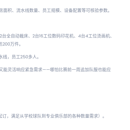
房面积、流水线数量、员工规模、设备配置等可核验参数。
拥有2台全自动裁床、2台16工位数码印花机、4台4工位烫画机、
200万件。
水线，员工250多人。
又能灵活响应紧急需求——哪怕比赛前一周追加队服也能应
件起订，满足从学校球队到专业俱乐部的各种数量需求）。