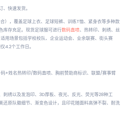
订、快速发货。
面料组合），覆盖足球上衣、足球短裤、训练T恤、紧身衣等多种款
色库存充足。现货足球服可进行
数码直喷
、热转印、刺绣、丝
。适用场景包括学校校队、企业运动会、业余联赛、街头赛
仅4.2个工作日。
码+姓名热转印/数码直喷、胸前赞助商标识、联盟/赛事臂
刺绣以及发泡印、3D厚板、夜光、反光、荧光等28种工
美还原队徽细节、渐变色设计，且印花随面料高弹不裂、耐洗