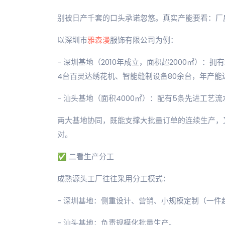
别被日产千套的口头承诺忽悠。真实产能要看：厂
以深圳市
雅森漫
服饰有限公司为例：
- 深圳基地（2010年成立，面积超2000㎡）：
4台百灵达绣花机、智能缝制设备80余台，年产能达
- 汕头基地（面积4000㎡）：配有5条先进工艺流
两大基地协同，既能支撑大批量订单的连续生产，
对。
✅ 二看生产分工
成熟源头工厂往往采用分工模式：
- 深圳基地：侧重设计、营销、小规模定制（一
- 汕头基地：负责规模化批量生产。