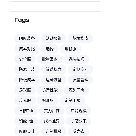
Tags
团队装备
活动服饰
防坑指南
成本对比
选择
瑜伽服
安全服
批量团购
避坑技巧
防寒工装
筛选标准
定制交期
降低成本
运动装备
质量管理
足球服
防污性能
源头厂商
反光服
厨师服
定制工服
三防T恤
实力厂商
产能规模
锦纶T恤
成本差异
防晒效果
队服设计
定制批發
反光衣