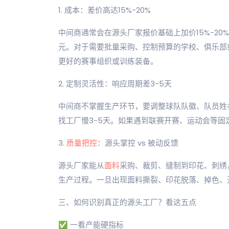
1. 成本：差价高达15%-20%
中间商通常会在源头厂家报价基础上加价15%-20
元。对于需要批量采购、控制预算的学校、俱乐部
更好的赛事组织或训练装备。
2. 定制灵活性：响应周期差3-5天
中间商不掌握生产环节，要调整球队队徽、队员姓
找工厂慢3-5天。如果遇到联赛开赛、运动会等
3.
质量把控
：源头掌控 vs 被动反馈
源头厂家能从
面料
采购、裁剪、缝制到印花、刺绣
生产过程。一旦出现面料撕裂、印花脱落、掉色、
三、如何识别真正的源头工厂？看这五点
✅ 一看产能硬指标