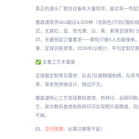
真正的源头厂家往往备有大量现货，能实现一件起
雅森漫现货SKU超过4,200种（含颜色/尺码/
式，尤其红、蓝、荧光黄、白、黑、紫等足球热门
印，无最低起订量要求——哪怕只做5人也能接单
事、足球训练营等。2026年Q1统计，平均定制交期
✅ 五看工艺丰富度
足球服定制常见需求：队名/队徽精细刺绣、队员号
章、渐变色拼接设计、侧边开叉。
雅森漫核心工艺包括数码直喷、热转印、丝网印刷、
艺，其中数码直喷和热转印可实现照片级精度，完
不掉。
四、
交付周期
：比赛日期等不起！