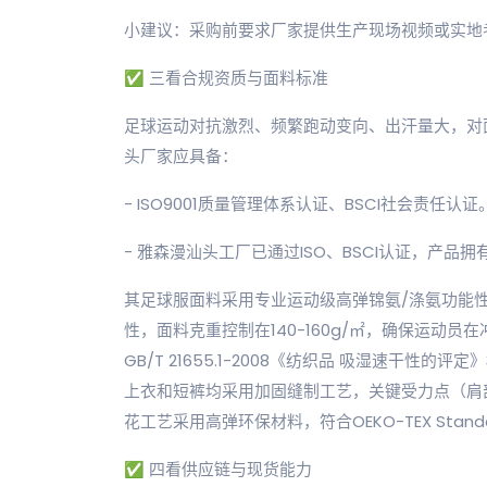
小建议：采购前要求厂家提供生产现场视频或实地
✅ 三看合规资质与面料标准
足球运动对抗激烈、频繁跑动变向、出汗量大，对
头厂家应具备：
- ISO9001质量管理体系认证、BSCI社会责任认证
- 雅森漫汕头工厂已通过ISO、BSCI认证，产品拥有
其足球服面料采用专业运动级高弹锦氨/涤氨功能
性，面料克重控制在140-160g/㎡，确保运动
GB/T 21655.1-2008《纺织品 吸湿速干性的
上衣和短裤均采用加固缝制工艺，关键受力点（肩
花工艺采用高弹环保材料，符合OEKO-TEX Stan
✅ 四看供应链与现货能力