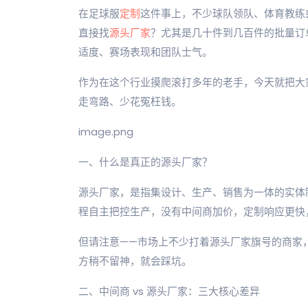
在足球服
定制
这件事上，不少球队领队、体育教练
直接找
源头厂家
？尤其是几十件到几百件的批量订
适度、赛场表现和团队士气。
作为在这个行业摸爬滚打多年的老手，今天就把大
走弯路、少花冤枉钱。
image.png
一、什么是真正的源头厂家？
源头厂家，是指集设计、生产、销售为一体的实体
程自主把控生产，没有中间商加价，定制响应更快
但请注意——市场上不少打着源头厂家旗号的商家
方稍不留神，就会踩坑。
二、中间商 vs 源头厂家：三大核心差异