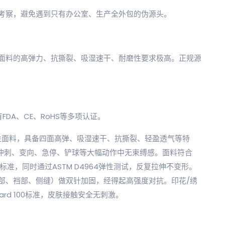
考察，避免遇到只有办公室、生产全外包的伪源头。
面料的高弹力、抗撕裂、吸湿速干、耐磨性要求极高。正规源
。
FDA、CE、RoHS等多项认证。
性面料，具备四面高弹、吸湿速干、抗撕裂、轻盈透气等特
员在冲刺、变向、急停、铲球等大幅动作中无束缚感。面料符合
评定》标准，同时通过ASTM D4964弹性测试，反复拉伸不变形。
部、裆部、侧缝）做双针加固，经得起高强度对抗。印花/绣
dard 100标准，皮肤接触安全无刺激。