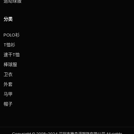
运动球服
分类
POLO衫
T恤衫
速干T恤
棒球服
卫衣
外套
马甲
帽子
Copyright © 2008-2024 深圳市雅森漫服饰有限公司 All rights