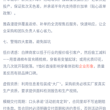
投产，保证批次无色差，并承诺半年内支持原价加单（贴心返单
政策）。
雅森漫提供覆盖返修、补单的全流程售后服务，快速响应，让企
业采购和团队负责人省心省力。
七、警惕四大套路，避免踩坑
低价诱惑：白牌商家以低于行业的报价吸引客户，然后偷工减料
——用普通棉布冒充精梳棉，穿着易变皱起球；或用劣质印花，
洗几次就开裂脱落。T恤衫直接影响穿着体验和
企业形象
，质量
差反而有损品牌口碑。
虚假资质：利用信息差包装成“大厂”。采购前务必核实厂家真实
生产资质，要求提供面料检测报告和生产视频。
模糊交付周期：口头承诺“活动前肯定到”，合同里却不写逾期赔
付条款。签合同时必须明确交付周期和违约责任，否则活动开始