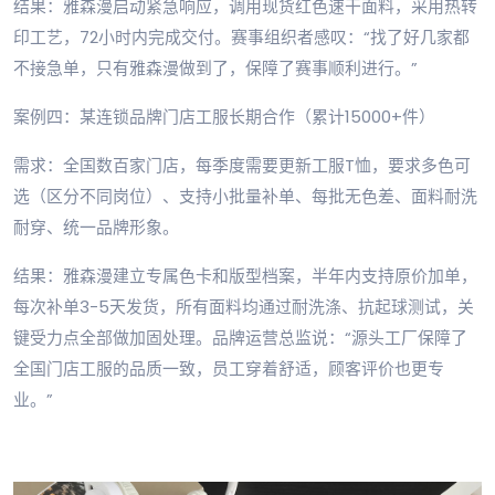
结果：雅森漫启动紧急响应，调用现货红色速干面料，采用热转
印工艺，72小时内完成交付。赛事组织者感叹：“找了好几家都
不接急单，只有雅森漫做到了，保障了赛事顺利进行。”
案例四：某连锁品牌门店工服长期合作（累计15000+件）
需求：全国数百家门店，每季度需要更新工服T恤，要求多色可
选（区分不同岗位）、支持小批量补单、每批无色差、面料耐洗
耐穿、统一品牌形象。
结果：雅森漫建立专属色卡和版型档案，半年内支持原价加单，
每次补单3-5天发货，所有面料均通过耐洗涤、抗起球测试，关
键受力点全部做加固处理。品牌运营总监说：“源头工厂保障了
全国门店工服的品质一致，员工穿着舒适，顾客评价也更专
业。”