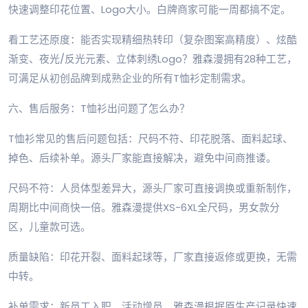
快速调整印花位置、Logo大小。白牌商家可能一周都搞不定。
看工艺还原度：能否实现精细热转印（复杂图案高精度）、炫酷
渐变、夜光/反光元素、立体刺绣Logo？雅森漫拥有28种工艺，
可满足从初创品牌到成熟企业的所有T恤衫定制需求。
六、售后服务：T恤衫出问题了怎么办？
T恤衫常见的售后问题包括：尺码不符、印花脱落、面料起球、
掉色、后续补单。源头厂家能直接解决，避免中间商推诿。
尺码不符：人员体型差异大，源头厂家可直接调换或重新制作，
周期比中间商快一倍。雅森漫提供XS-6XL全尺码，男女款分
区，儿童款可选。
质量缺陷：印花开裂、面料起球等，厂家直接返修或更换，无需
中转。
补单需求：新员工入职、活动增员。雅森漫根据原生产记录快速