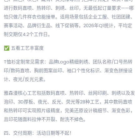
进行数码直喷、热转印、刺绣、丝印，无最低起订量要求——哪
怕只做几件样衣也能接单。适用场景包括企业工服、社团团建、
赛事活动、品牌衍生品、线下促销等。2026年Q1统计，平均定
制交期仅4.2个工作日。
✅ 五看工艺丰富度
T恤衫定制常见需求：品牌Logo精细刺绣、团队名称/口号热转
印/数码直喷、胸前图案丝印、袖口个性化标识、渐变色拼接设
计、夜光/反光元素。
雅森漫核心工艺包括数码直喷、热转印、丝网印刷、刺绣以及发
泡印、3D厚板、夜光、反光、荧光等28种工艺，其中数码直喷
和热转印可实现照片级精度，完美还原设计稿细节、渐变色彩，
且印花随面料拉伸不开裂、耐洗不掉色。
四、交付周期：活动日期等不起！