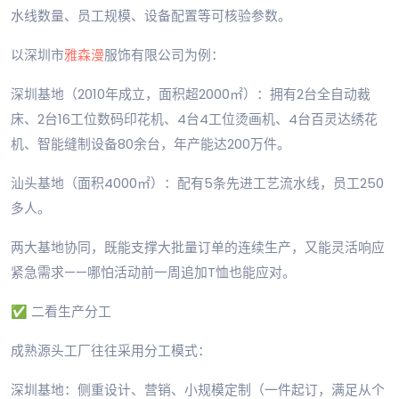
水线数量、员工规模、设备配置等可核验参数。
以深圳市
雅森漫
服饰有限公司为例：
深圳基地（2010年成立，面积超2000㎡）：拥有2台全自动裁
床、2台16工位数码印花机、4台4工位烫画机、4台百灵达绣花
机、智能缝制设备80余台，年产能达200万件。
汕头基地（面积4000㎡）：配有5条先进工艺流水线，员工250
多人。
两大基地协同，既能支撑大批量订单的连续生产，又能灵活响应
紧急需求——哪怕活动前一周追加T恤也能应对。
✅ 二看生产分工
成熟源头工厂往往采用分工模式：
深圳基地：侧重设计、营销、小规模定制（一件起订，满足从个