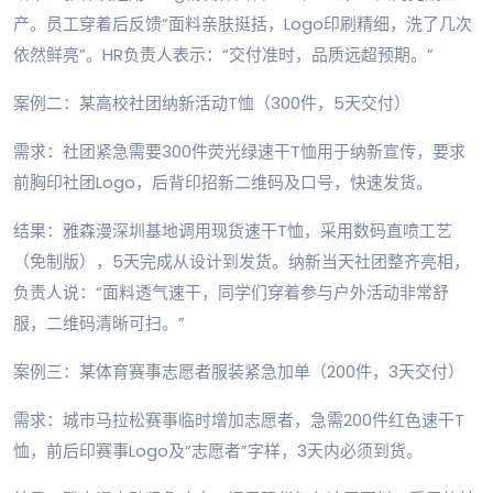
产。员工穿着后反馈“面料亲肤挺括，Logo印刷精细，洗了几次
依然鲜亮”。HR负责人表示：“交付准时，品质远超预期。”
案例二：某高校社团纳新活动T恤（300件，5天交付）
需求：社团紧急需要300件荧光绿速干T恤用于纳新宣传，要求
前胸印社团Logo，后背印招新二维码及口号，快速发货。
结果：雅森漫深圳基地调用现货速干T恤，采用数码直喷工艺
（免制版），5天完成从设计到发货。纳新当天社团整齐亮相，
负责人说：“面料透气速干，同学们穿着参与户外活动非常舒
服，二维码清晰可扫。”
案例三：某体育赛事志愿者服装紧急加单（200件，3天交付）
需求：城市马拉松赛事临时增加志愿者，急需200件红色速干T
恤，前后印赛事Logo及“志愿者”字样，3天内必须到货。