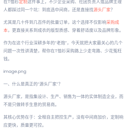
在T恤衫
定制
这件事上，不少企业采购、社团负责人或品牌主理
人都踩过同一个坑：到底选中间商，还是直接找
源头厂家
？
尤其是几十件到几百件的批量订单，这个选择不仅影响
采购成
本
，更直接关系到成衣的版型质感、穿着舒适度以及品牌形象。
作为在这个行业深耕多年的“老炮”，今天就把大家最关心的几个
问题一次性讲清楚，帮你在T恤衫采购路上少走弯路、少花冤枉
钱。
image.png
一、什么是真正的“源头厂家”？
源头厂家，是指集设计、生产、销售为一体的实体制造企业，而
不是只做转手生意的贸易商。
其核心优势在于：全程自主把控生产，没有中间商加价，定制响
应更快，质量更可控。