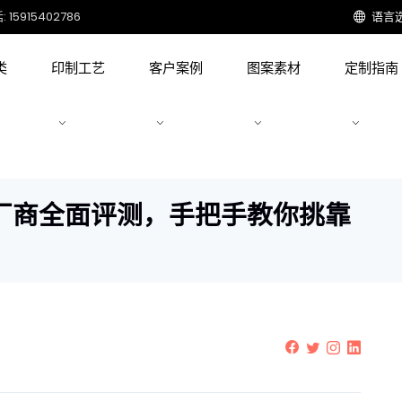
15915402786
语言
类
印制工艺
客户案例
图案素材
定制指南
厂商全面评测，手把手教你挑靠