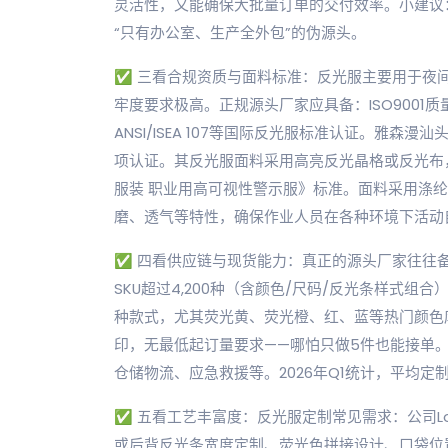
灵活性，又能确保大批量订单的交付效率。小建议
“只有办公室、生产全外包”的伪源头。
✅ 三看合规资质与面料标准：反光服主要用于夜
牢度要求极高。正规源头厂家应具备：ISO9001质量
ANSI/ISEA 107等国际反光服标准认证。雅森漫汕
项认证。其反光服面料采用高亮反光晶格或反光布，反光强度≥
服装 职业用高可视性警示服》标准。面料采用涤纶或
磨、透气等特性，确保作业人员在各种环境下活动
✅ 四看供应链与现货能力：真正的源头厂家往往备
SKU超过4,200种（含颜色/尺码/反光条样式
种款式，尤其荧光黄、荧光橙、红、蓝等热门颜色
印，无最低起订量要求——哪怕只做5件也能接单
仓储物流、应急救援等。2026年Q1统计，平均定制
✅ 五看工艺丰富度：反光服定制常见需求：公司L
或后背反光条宽度定制、荧光色拼接设计、口袋位