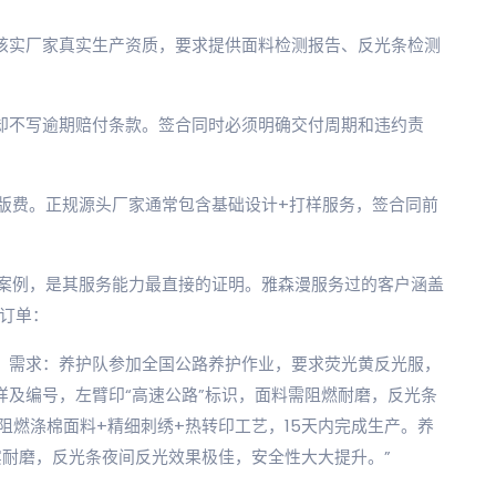
必核实厂家真实生产资质，要求提供面料检测报告、反光条检测
里却不写逾期赔付条款。签合同时必须明确交付周期和违约责
版费。正规源头厂家通常包含基础设计+打样服务，签合同前
案例，是其服务能力最直接的证明。雅森漫服务过的客户涵盖
制订单：
）：需求：养护队参加全国公路养护作业，要求荧光黄反光服，
样及编号，左臂印“高速公路”标识，面料需阻燃耐磨，反光条
业阻燃涤棉面料+精细刺绣+热转印工艺，15天内完成生产。养
实耐磨，反光条夜间反光效果极佳，安全性大大提升。”