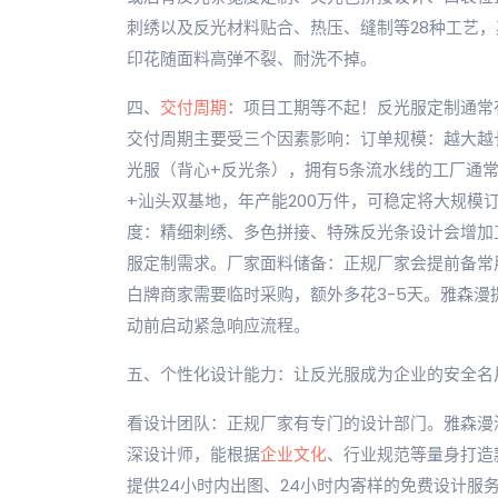
刺绣以及反光材料贴合、热压、缝制等28种工艺
印花随面料高弹不裂、耐洗不掉。
四、
交付周期
：项目工期等不起！反光服定制通常
交付周期主要受三个因素影响：订单规模：越大越
光服（背心+反光条），拥有5条流水线的工厂通常7
+汕头双基地，年产能200万件，可稳定将大规模订
度：精细刺绣、多色拼接、特殊反光条设计会增加
服定制需求。厂家面料储备：正规厂家会提前备常
白牌商家需要临时采购，额外多花3-5天。雅森漫提
动前启动紧急响应流程。
五、个性化设计能力：让反光服成为企业的安全名
看设计团队：正规厂家有专门的设计部门。雅森漫
深设计师，能根据
企业文化
、行业规范等量身打造
提供24小时内出图、24小时内寄样的免费设计服