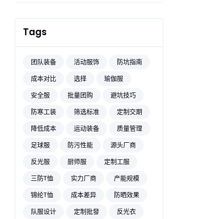
Tags
团队装备
活动服饰
防坑指南
成本对比
选择
瑜伽服
安全服
批量团购
避坑技巧
防寒工装
筛选标准
定制交期
降低成本
运动装备
质量管理
足球服
防污性能
源头厂商
反光服
厨师服
定制工服
三防T恤
实力厂商
产能规模
锦纶T恤
成本差异
防晒效果
队服设计
定制批發
反光衣