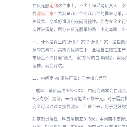
在反光服
定制
这件事上，不少工程采购负责人、安
找
源头厂家
？尤其是几十件到几百件的批量订单，
护效果、穿着舒适度和夜间可视性。作为在这个行
次性讲清楚，帮你在反光服采购路上少走弯路、少
一、什么是真正的“源头厂家”？源头厂家，是指
意的贸易商。其核心优势在于：全程自主把控生产
市场上不少打着“源头厂家”旗号的白牌商家，实
留神，就会踩坑。
二、中间商 vs 源头厂家：三大核心差异
1. 成本：差价高达15%-20%：中间商通常会在源
+反光条）为例，差价可能达到数千元。对于需要
完全可以通过直接找源头工厂省下来，用于更好的
2. 定制灵活性：响应周期差3-5天：中间商不掌
配置，就得反复与厂家沟通，响应周期比直接找工