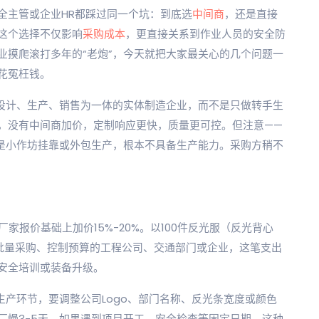
全主管或企业HR都踩过同一个坑：到底选
中间商
，还是直接
这个选择不仅影响
采购成本
，更直接关系到作业人员的安全防
业摸爬滚打多年的“老炮”，今天就把大家最关心的几个问题一
花冤枉钱。
集设计、生产、销售为一体的实体制造企业，而不是只做转手生
，没有中间商加价，定制响应更快，质量更可控。但注意——
际是小作坊挂靠或外包生产，根本不具备生产能力。采购方稍不
头厂家报价基础上加价15%-20%。以100件反光服（反光背心
批量采购、控制预算的工程公司、交通部门或企业，这笔支出
安全培训或装备升级。
握生产环节，要调整公司Logo、部门名称、反光条宽度或颜色
厂慢3-5天。如果遇到项目开工、安全检查等固定日期，这种