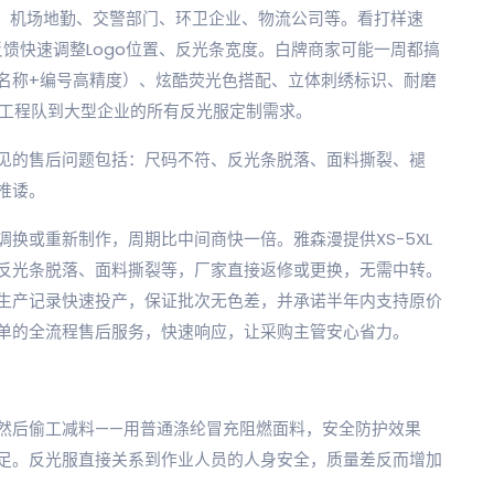
工程、机场地勤、交警部门、环卫企业、物流公司等。看打样速
反馈快速调整Logo位置、反光条宽度。白牌商家可能一周都搞
名称+编号高精度）、炫酷荧光色搭配、立体刺绣标识、耐磨
型工程队到大型企业的所有反光服定制需求。
见的售后问题包括：尺码不符、反光条脱落、面料撕裂、褪
推诿。
换或重新制作，周期比中间商快一倍。雅森漫提供XS-5XL
反光条脱落、面料撕裂等，厂家直接返修或更换，无需中转。
生产记录快速投产，保证批次无色差，并承诺半年内支持原价
单的全流程售后服务，快速响应，让采购主管安心省力。
然后偷工减料——用普通涤纶冒充阻燃面料，安全防护效果
足。反光服直接关系到作业人员的人身安全，质量差反而增加