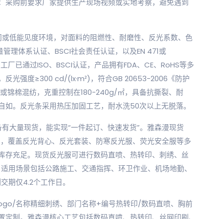
：采购前要求厂家提供生产现场视频或实地考察，避免遇到
间或低能见度环境，对面料的阻燃性、耐磨性、反光系数、色
管理体系认证、BSCI社会责任认证，以及EN 471或
头工厂已通过ISO、BSCI认证，产品拥有FDA、CE、RoHS等多
300 cd/(lx·m²)，符合GB 20653-2006《防护
锦棉混纺，克重控制在180-240g/㎡，具备抗撕裂、耐
自如。反光条采用热压加固工艺，耐水洗50次以上无脱落。
有大量现货，能实现“一件起订、快速发货”。雅森漫现货
组合），覆盖反光背心、反光套装、防寒反光服、荧光安全服等多
库存充足。现货反光服可进行数码直喷、热转印、刺绣、丝
。适用场景包括公路施工、交通指挥、环卫作业、机场地勤、
交期仅4.2个工作日。
ogo/名称精细刺绣、部门名称+编号热转印/数码直喷、胸前
置定制。雅森漫核心工艺包括数码直喷、热转印、丝网印刷、