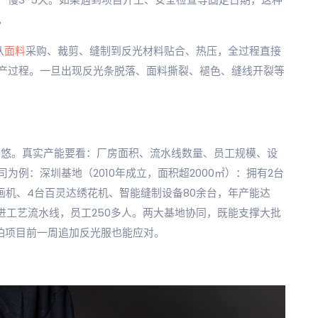
。
从
面料
采购、裁剪、缝制到反光材料贴合、热压，全过程直接
产过程。一旦出现反光条脱落、面料撕裂、褪色、缝线开裂等
忽悠。真实产能要看：厂房面积、流水线数量、员工规模、设
司为例：深圳基地（2010年成立，面积超2000㎡）：拥有2台
烫画机、4台百灵达绣花机、智能缝制设备80余台，年产能达
先进工艺流水线，员工250多人。两大基地协同，既能支撑大批
怕项目前一周追加反光服也能应对。