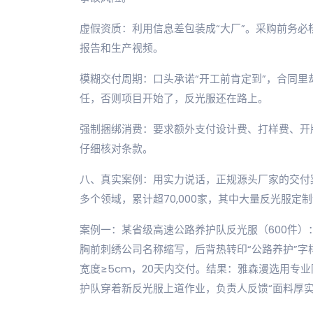
虚假资质：利用信息差包装成“大厂”。采购前务
报告和生产视频。
模糊交付周期：口头承诺“开工前肯定到”，合同
任，否则项目开始了，反光服还在路上。
强制捆绑消费：要求额外支付设计费、打样费、开
仔细核对条款。
八、真实案例：用实力说话，正规源头厂家的交付
多个领域，累计超70,000家，其中大量反光服定
案例一：某省级高速公路养护队反光服（600件
胸前刺绣公司名称缩写，后背热转印“公路养护”字
宽度≥5cm，20天内交付。结果：雅森漫选用专
护队穿着新反光服上道作业，负责人反馈“面料厚