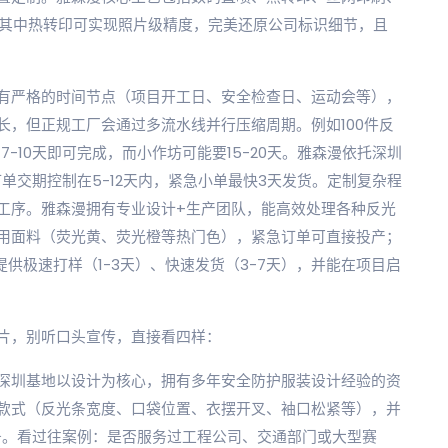
，其中热转印可实现照片级精度，完美还原公司标识细节，且
有严格的时间节点（项目开工日、安全检查日、运动会等），
长，但正规工厂会通过多流水线并行压缩周期。例如100件反
-10天即可完成，而小作坊可能要15-20天。雅森漫依托深圳
单交期控制在5-12天内，紧急小单最快3天发货。定制复杂程
工序。雅森漫拥有专业设计+生产团队，能高效处理各种反光
用面料（荧光黄、荧光橙等热门色），紧急订单可直接投产；
供极速打样（1-3天）、快速发货（3-7天），并能在项目启
片，别听口头宣传，直接看四样：
深圳基地以设计为核心，拥有多年安全防护服装设计经验的资
款式（反光条宽度、口袋位置、衣摆开叉、袖口松紧等），并
务。看过往案例：是否服务过工程公司、交通部门或大型赛