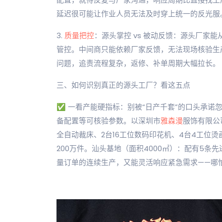
延迟很可能让作业人员无法及时穿上统一的反光服
3.
质量把控
：源头掌控 vs 被动反馈：源头厂家能
管控。中间商只能依赖厂家反馈，无法现场核验生
问题，追责流程复杂，返修、补单周期大幅拉长。
三、如何识别真正的源头工厂？看这五点
✅ 一看产能硬指标：别被“日产千套”的口头承诺
备配置等可核验参数。以深圳市
雅森漫
服饰有限公
全自动裁床、2台16工位数码印花机、4台4工位
200万件。汕头基地（面积4000㎡）：配有5条
量订单的连续生产，又能灵活响应紧急需求——哪