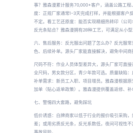
事？雅森漫累计服务70,000+客户，涵盖公路
度：正规厂家通常1-3天完成打样，并能根据客户
不定。看工艺还原度：能否实现精细热转印（公司
反光条贴合？雅森漫拥有28种工艺，可满足从小
六、售后服务：反光服出问题了怎么办？反光服常
色、后续补单。源头厂家能直接解决，避免中间商
尺码不符：作业人员体型差异大，源头厂家可直接调
全尺码，男女款分区，青少年款可选。质量缺陷：
补单需求：新员工入职、项目增员。雅森漫根据原
加单（贴心返单政策）。雅森漫提供覆盖返修、补
七、警惕四大套路，避免踩坑
低价诱惑：白牌商家以低于行业的报价吸引采购，
差；或用劣质反光条，反光系数低，夜间可视性不
事故风险。